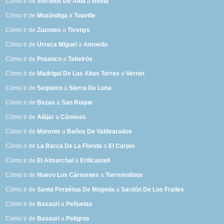
Cómo ir de
Sorribos De Alba
a
Reina
Cómo ir de
Mozóndiga
a
Touville
Cómo ir de
Zuzones
a
Tivenys
Cómo ir de
Urraca Miguel
a
Amoedo
Cómo ir de
Pozanco
a
Tabeirós
Cómo ir de
Madrigal De Las Altas Torres
a
Vernet
Cómo ir de
Sequeiro
a
Sierra De Luna
Cómo ir de
Bezas
a
San Roque
Cómo ir de
Alájar
a
Cánovas
Cómo ir de
Morente
a
Baños De Valdearados
Cómo ir de
La Barca De La Florida
a
El Carpio
Cómo ir de
El Almarchal
a
Erillcastell
Cómo ir de
Nuevo Los Cármenes
a
Torremolinos
Cómo ir de
Santa Perpètua De Mogoda
a
Sardón De Los Frailes
Cómo ir de
Basauri
a
Peñuelas
Cómo ir de
Basauri
a
Peligros