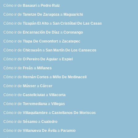
Cómo ir de
Basauri
a
Pedro Ruiz
Cómo ir de
Tanetze De Zaragoza
a
Maguarichi
Cómo ir de
Tizapán El Alto
a
San Cristóbal De Las Casas
Cómo ir de
Encarnación De Díaz
a
Coronango
Cómo ir de
Tlapa De Comonfort
a
Zacatepec
Cómo ir de
Chicoasén
a
San Martín De Los Cansecos
Cómo ir de
O Pereiro De Aguiar
a
Espiel
Cómo ir de
Freás
a
Miñanes
Cómo ir de
Hernán Cortes
a
Miño De Medinaceli
Cómo ir de
Músser
a
Cárcer
Cómo ir de
Castellciutat
a
Villacorta
Cómo ir de
Torremediana
a
Villegas
Cómo ir de
Villaquilambre
a
Castellanos De Moriscos
Cómo ir de
Sésamo
a
Cualedro
Cómo ir de
Villanueva De Ávila
a
Paramio