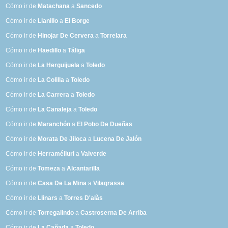
Cómo ir de
Matachana
a
Sancedo
Cómo ir de
Llanillo
a
El Borge
Cómo ir de
Hinojar De Cervera
a
Torrelara
Cómo ir de
Haedillo
a
Táliga
Cómo ir de
La Herguijuela
a
Toledo
Cómo ir de
La Colilla
a
Toledo
Cómo ir de
La Carrera
a
Toledo
Cómo ir de
La Canaleja
a
Toledo
Cómo ir de
Maranchón
a
El Pobo De Dueñas
Cómo ir de
Morata De Jiloca
a
Lucena De Jalón
Cómo ir de
Herramélluri
a
Valverde
Cómo ir de
Tomeza
a
Alcantarilla
Cómo ir de
Casa De La Mina
a
Vilagrassa
Cómo ir de
Llinars
a
Torres D'alàs
Cómo ir de
Torregalindo
a
Castroserna De Arriba
Cómo ir de
La Cañada
a
Toledo