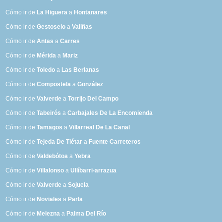
Cómo ir de
La Higuera
a
Hontanares
Cómo ir de
Gestoselo
a
Valiñas
Cómo ir de
Antas
a
Carres
Cómo ir de
Mérida
a
Mariz
Cómo ir de
Toledo
a
Las Berlanas
Cómo ir de
Compostela
a
González
Cómo ir de
Valverde
a
Torrijo Del Campo
Cómo ir de
Tabeirós
a
Carbajales De La Encomienda
Cómo ir de
Tamagos
a
Villarreal De La Canal
Cómo ir de
Tejeda De Tiétar
a
Fuente Carreteros
Cómo ir de
Valdebótoa
a
Yebra
Cómo ir de
Villalonso
a
Ullíbarri-arrazua
Cómo ir de
Valverde
a
Sojuela
Cómo ir de
Noviales
a
Parla
Cómo ir de
Melezna
a
Palma Del Río