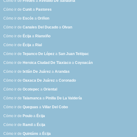
Cómo ir de
Fredès
a
Avedillo De Sanabria
Cómo ir de
Cunit
a
Pastores
Cómo ir de
Escós
a
Oriñon
Cómo ir de
Canales Del Ducado
a
Olvan
Cómo ir de
Écija
a
Rianxiño
Cómo ir de
Écija
a
Rial
Cómo ir de
Tepanco De López
a
San Juan Teitipac
Cómo ir de
Heroica Ciudad De Tlaxiaco
a
Coyoacán
Cómo ir de
Ixtlán De Juárez
a
Arandas
Cómo ir de
Oaxaca De Juárez
a
Coronado
Cómo ir de
Ocotepec
a
Oriental
Cómo ir de
Talamanca
a
Pinilla De La Valdería
Cómo ir de
Queguas
a
Villar Del Cobo
Cómo ir de
Poulo
a
Écija
Cómo ir de
Ramil
a
Écija
Cómo ir de
Quintáns
a
Écija