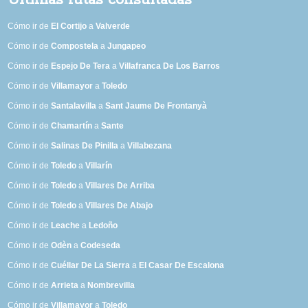
Últimas rutas consultadas
Cómo ir de
El Cortijo
a
Valverde
Cómo ir de
Compostela
a
Jungapeo
Cómo ir de
Espejo De Tera
a
Villafranca De Los Barros
Cómo ir de
Villamayor
a
Toledo
Cómo ir de
Santalavilla
a
Sant Jaume De Frontanyà
Cómo ir de
Chamartín
a
Sante
Cómo ir de
Salinas De Pinilla
a
Villabezana
Cómo ir de
Toledo
a
Villarín
Cómo ir de
Toledo
a
Villares De Arriba
Cómo ir de
Toledo
a
Villares De Abajo
Cómo ir de
Leache
a
Ledoño
Cómo ir de
Odèn
a
Codeseda
Cómo ir de
Cuéllar De La Sierra
a
El Casar De Escalona
Cómo ir de
Arrieta
a
Nombrevilla
Cómo ir de
Villamayor
a
Toledo