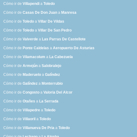
Cómo ir de
Villapendi
a
Toledo
Cómo ir de
Casas De Don Juan
a
Manresa
Cómo ir de
Toledo
a
Villar De Vildas
Cómo ir de
Toledo
a
Villar De San Pedro
Cómo ir de
Valverde
a
Las Parras De Castellote
Cómo ir de
Ponte Caldelas
a
Aeropuerto De Asturias
Cómo ir de
Vilamacolum
a
La Cabezuela
Cómo ir de
Armejún
a
Salobralejo
Cómo ir de
Maderuelo
a
Galíndez
Cómo ir de
Galíndez
a
Monterrubio
Cómo ir de
Congosto
a
Valoria Del Alcor
Cómo ir de
Otañes
a
La Serrada
Cómo ir de
Villapedre
a
Toledo
Cómo ir de
Villaoril
a
Toledo
Cómo ir de
Villanueva De Pria
a
Toledo
Cómo ir de
Lechago
a
La Algaba