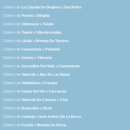
Cómo ir de
La Calzada De Oropesa
a
San Pedro
Cómo ir de
Premio
a
Bélgida
Cómo ir de
Villamayor
a
Toledo
Cómo ir de
Toledo
a
Villardecendías
Cómo ir de
Lérida
a
Montejo De Tiermes
Cómo ir de
Compostela
a
Pantelhó
Cómo ir de
Zulueta
a
Villaveta
Cómo ir de
Serranillos Del Valle
a
Campodarbe
Cómo ir de
Valverde
a
Mas De Las Matas
Cómo ir de
Valdebótoa
a
Crespos
Cómo ir de
Casas Del Río
a
Corcoesto
Cómo ir de
Valverde De Campos
a
Cirio
Cómo ir de
Banecidas
a
Elche
Cómo ir de
Caniego
a
Sant Andreu De La Barca
Cómo ir de
Cuchia
a
Montejo De Bricia