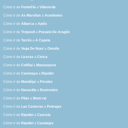
Cómo ir de
Fontefría
a
Villaverde
Cómo ir de
As Maroñas
a
Arantiones
Cómo ir de
Albarca
a
Apiés
Cómo ir de
Trejuvell
a
Pozuelo De Aragón
Cómo ir de
Tarrés
a
A Capela
Cómo ir de
Vega De Nuez
a
Omoño
Cómo ir de
Liceras
a
Civica
Cómo ir de
Cofiñal
a
Manzanares
Cómo ir de
Caminayo
a
Ripollet
Cómo ir de
Mondéjar
a
Perales
Cómo ir de
Navasilla
a
Bostronizo
Cómo ir de
Pilas
a
Mont-ral
Cómo ir de
Las Canteras
a
Pedrajas
Cómo ir de
Ripollet
a
Cancela
Cómo ir de
Ripollet
a
Canalejas