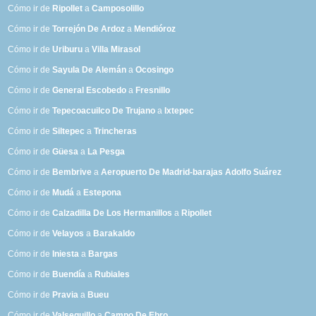
Cómo ir de
Ripollet
a
Camposolillo
Cómo ir de
Torrejón De Ardoz
a
Mendióroz
Cómo ir de
Uriburu
a
Villa Mirasol
Cómo ir de
Sayula De Alemán
a
Ocosingo
Cómo ir de
General Escobedo
a
Fresnillo
Cómo ir de
Tepecoacuilco De Trujano
a
Ixtepec
Cómo ir de
Siltepec
a
Trincheras
Cómo ir de
Güesa
a
La Pesga
Cómo ir de
Bembrive
a
Aeropuerto De Madrid-barajas Adolfo Suárez
Cómo ir de
Mudá
a
Estepona
Cómo ir de
Calzadilla De Los Hermanillos
a
Ripollet
Cómo ir de
Velayos
a
Barakaldo
Cómo ir de
Iniesta
a
Bargas
Cómo ir de
Buendía
a
Rubiales
Cómo ir de
Pravia
a
Bueu
Cómo ir de
Valsequillo
a
Campo De Ebro