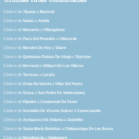
Últimas rutas consultadas
Cómo ir de
Tijuana
a
Mexicali
Cómo ir de
Nabaz
a
Abella
Cómo ir de
Muxueira
a
Villangómez
Cómo ir de
Pacs Del Penedès
a
Villaverde
Cómo ir de
Morales De Rey
a
Talarn
Cómo ir de
Quintanas Rubias De Abajo
a
Tejerizas
Cómo ir de
Berrocal
a
Ullibarri De Los Olleros
Cómo ir de
Terrazas
a
Larués
Cómo ir de
Graja De Iniesta
a
Villar Del Humo
Cómo ir de
Grasa
a
San Pedro De Valderaduey
Cómo ir de
Ripollet
a
Candanedo De Fenar
Cómo ir de
Xochitlán De Vicente Suárez
a
Camocuautla
Cómo ir de
Ayoquezco De Aldama
a
Zapotiltic
Cómo ir de
Santa María Nativitas
a
Chilpancingo De Los Bravo
Cómo ir de
Mendigorría
a
Valdemoro