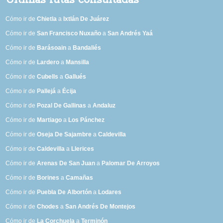
Últimas rutas consultadas
Cómo ir de
Chietla
a
Ixtlán De Juárez
Cómo ir de
San Francisco Nuxaño
a
San Andrés Yaá
Cómo ir de
Barásoain
a
Bandaliés
Cómo ir de
Lardero
a
Mansilla
Cómo ir de
Cubells
a
Gallués
Cómo ir de
Pallejá
a
Écija
Cómo ir de
Pozal De Gallinas
a
Andaluz
Cómo ir de
Martiago
a
Los Pánchez
Cómo ir de
Oseja De Sajambre
a
Caldevilla
Cómo ir de
Caldevilla
a
Llerices
Cómo ir de
Arenas De San Juan
a
Palomar De Arroyos
Cómo ir de
Borines
a
Camañas
Cómo ir de
Puebla De Albortón
a
Lodares
Cómo ir de
Chodes
a
San Andrés De Montejos
Cómo ir de
La Corchuela
a
Terminón