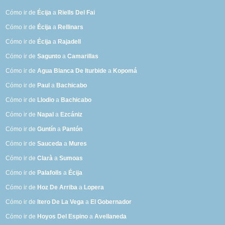
Cómo ir de
Écija
a
Riells Del Fai
Cómo ir de
Écija
a
Rellinars
Cómo ir de
Écija
a
Rajadell
Cómo ir de
Sagunto
a
Camarillas
Cómo ir de
Agua Blanca De Iturbide
a
Kopomá
Cómo ir de
Paul
a
Bachicabo
Cómo ir de
Llodio
a
Bachicabo
Cómo ir de
Napal
a
Ezcániz
Cómo ir de
Guntín
a
Pantón
Cómo ir de
Sauceda
a
Mures
Cómo ir de
Clarà
a
Sumoas
Cómo ir de
Palafolls
a
Écija
Cómo ir de
Hoz De Arriba
a
Lopera
Cómo ir de
Itero De La Vega
a
El Gobernador
Cómo ir de
Hoyos Del Espino
a
Avellaneda