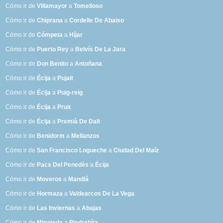
Cómo ir de
Villamayor
a
Tomelloso
Cómo ir de
Chiprana
a
Cordelle De Abaixo
Cómo ir de
Cómpeta
a
Híjar
Cómo ir de
Puerto Rey
a
Belvís De La Jara
Cómo ir de
Don Benito
a
Antoñana
Cómo ir de
Écija
a
Pujalt
Cómo ir de
Écija
a
Puig-reig
Cómo ir de
Écija
a
Pruit
Cómo ir de
Écija
a
Premià De Dalt
Cómo ir de
Benidorm
a
Mellanzos
Cómo ir de
San Francisco Logueche
a
Ciudad Del Maíz
Cómo ir de
Pacs Del Penedès
a
Écija
Cómo ir de
Moveros
a
Mandiá
Cómo ir de
Hormaza
a
Valdearcos De La Vega
Cómo ir de
Las Inviernas
a
Abajas
Cómo ir de
Minateda
a
Piedrahíta