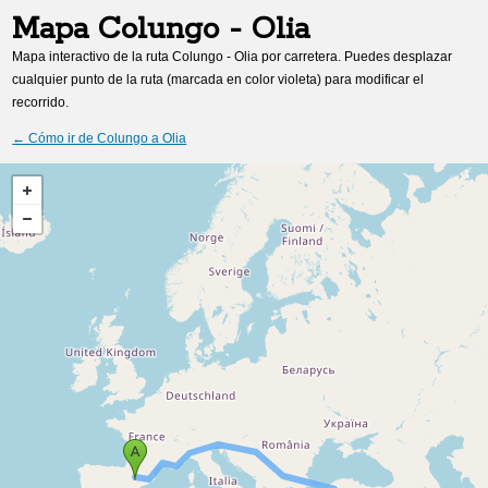
Mapa
Colungo
-
Olia
Mapa interactivo de la ruta
Colungo
-
Olia
por carretera. Puedes desplazar
cualquier punto de la ruta (marcada en color violeta) para modificar el
recorrido.
← Cómo ir de
Colungo
a
Olia