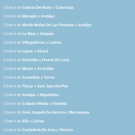
Cómo ir de
Cabeza Del Buey
a
Caleruega
Cómo ir de
Marugán
a
Andújar
Cómo ir de
Martín Muñoz De Las Posadas
a
Andújar
Cómo ir de
La Mata
a
Alaquás
Cómo ir de
Villagutiérrez
a
Lodoso
Cómo ir de
Layos
a
Alvaré
Cómo ir de
Retortillo
a
Fresno De Losa
Cómo ir de
Merás
a
Arcicóllar
Cómo ir de
Castellote
a
Torres
Cómo ir de
Tíscar
a
Sant Joan Del Pas
Cómo ir de
Andújar
a
Migueláñez
Cómo ir de
Collado Villalba
a
Vilabella
Cómo ir de
José Joaquín De Herrera
a
Macuspana
Cómo ir de
Elío
a
Láchar
Cómo ir de
Carballeda De Avia
a
Vivenzo