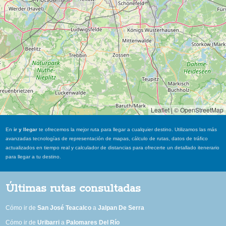
Leaflet
|
© OpenStreetMap
En
ir y llegar
te ofrecemos la mejor ruta para llegar a cualquier destino. Utilizamos las más
avanzadas tecnologías de representación de mapas, cálculo de rutas, datos de tráfico
actualizados en tiempo real y calculador de distancias para ofrecerte un detallado itenerario
para llegar a tu destino.
Últimas rutas consultadas
Cómo ir de
San José Teacalco
a
Jalpan De Serra
Cómo ir de
Uribarri
a
Palomares Del Río