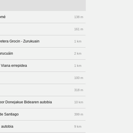
lomé
138 m
161 m
rretera Grocin - Zurukuain
1 km
urucuáin
2 km
- Viana errepidea
1 km
100 m
318 m
a por Donejakue Bidearen autobia
10 km
 de Santiago
399 m
 autobia
9 km