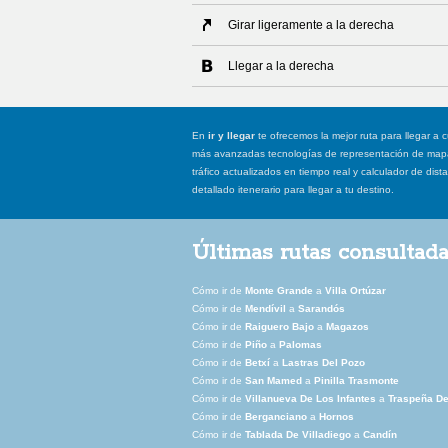
Girar ligeramente a la derecha
Llegar a la derecha
En
ir y llegar
te ofrecemos la mejor ruta para llegar a c
más avanzadas tecnologías de representación de mapas
tráfico actualizados en tiempo real y calculador de dist
detallado itenerario para llegar a tu destino.
Últimas rutas consultad
Cómo ir de
Monte Grande
a
Villa Ortúzar
Cómo ir de
Mendívil
a
Sarandós
Cómo ir de
Raiguero Bajo
a
Magazos
Cómo ir de
Piño
a
Palomas
Cómo ir de
Betxí
a
Lastras Del Pozo
Cómo ir de
San Mamed
a
Pinilla Trasmonte
Cómo ir de
Villanueva De Los Infantes
a
Traspeña D
Cómo ir de
Berganciano
a
Hornos
Cómo ir de
Tablada De Villadiego
a
Candín