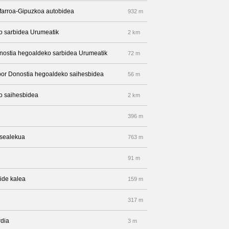
afarroa-Gipuzkoa autobidea
932 m
o sarbidea Urumeatik
2 km
onostia hegoaldeko sarbidea Urumeatik
72 m
 por Donostia hegoaldeko saihesbidea
56 m
ko saihesbidea
2 km
396 m
asealekua
763 m
91 m
aide kalea
159 m
317 m
rdia
3 m