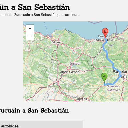
áin
a
San Sebastián
ara ir de
Zurucuáin
a
San Sebastián
por carretera.
rucuáin
a
San Sebastián
a autobidea