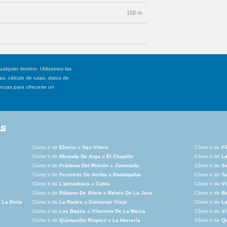
158 m
ualquier destino. Utilizamos las
, cálculo de rutas, datos de
ancias para ofrecerte un
as
Cómo ir de
Elorrio
a
San Vitero
Cómo ir de
P
Cómo ir de
Miranda De Arga
a
El Chopillo
Cómo ir de
La
Cómo ir de
Prádena Del Rincón
a
Jimenado
Cómo ir de
Sa
Cómo ir de
Ferreirós De Arriba
a
Rodalquilar
Cómo ir de
Ta
Cómo ir de
L'almadrava
a
Cubla
Cómo ir de
Vi
Cómo ir de
Rábano De Aliste
a
Belvís De La Jara
Cómo ir de
Ba
e La Peña
Cómo ir de
La Rades
a
Colmenar Viejo
Cómo ir de
La
Cómo ir de
Los Bayos
a
Vilanova De La Barca
Cómo ir de
Vi
Cómo ir de
Quintanilla Riopico
a
La Herrería
Cómo ir de
Qu