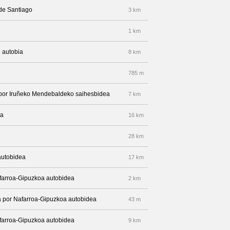
 de Santiago
3 km
1 km
 autobia
8 km
785 m
a por Iruñeko Mendebaldeko saihesbidea
7 km
ea
16 km
28 km
autobidea
17 km
afarroa-Gipuzkoa autobidea
2 km
ha por Nafarroa-Gipuzkoa autobidea
43 m
afarroa-Gipuzkoa autobidea
9 km