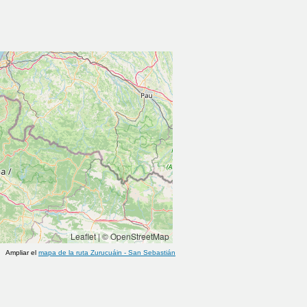
Leaflet
|
© OpenStreetMap
Ampliar el
mapa de la ruta
Zurucuáin
-
San Sebastián