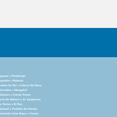
áganos
a
Pombriego
quidáin
a
Robledo
ntalla De Rei
a
Cabeza Del Buey
larrubias
a
Mengabril
llalonso
a
Fuente Álamo
rrio De Rábano
a
As Salgueiras
s Torres
a
El Run
llatomil
a
Peñaflor De Hornija
intanilla Cabe Rojas
a
Carnes