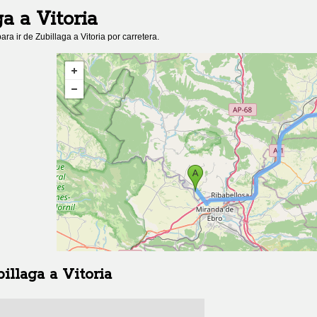
ga
a
Vitoria
ara ir de
Zubillaga
a
Vitoria
por carretera.
illaga
a
Vitoria