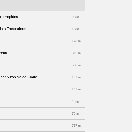
bi errepidea
2 km
nda a Trespaderne
1 km
128 m
recha
315 m
588 m
 por Autopista del Norte
10 km
14 km
4 km
76 m
757 m