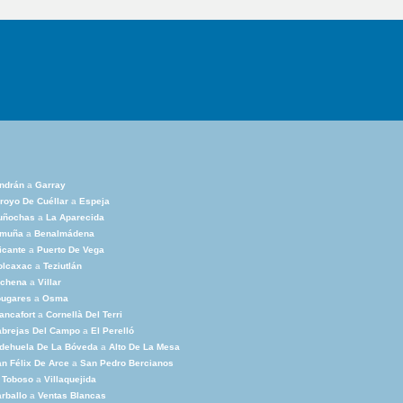
ndrán
a
Garray
royo De Cuéllar
a
Espeja
uñochas
a
La Aparecida
lmuña
a
Benalmádena
icante
a
Puerto De Vega
olcaxac
a
Teziutlán
rchena
a
Villar
ougares
a
Osma
ancafort
a
Cornellà Del Terri
abrejas Del Campo
a
El Perelló
dehuela De La Bóveda
a
Alto De La Mesa
n Félix De Arce
a
San Pedro Bercianos
 Toboso
a
Villaquejida
rballo
a
Ventas Blancas