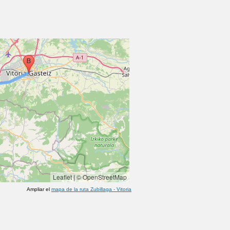
Leaflet
|
© OpenStreetMap
Ampliar el
mapa de la ruta
Zubillaga
-
Vitoria