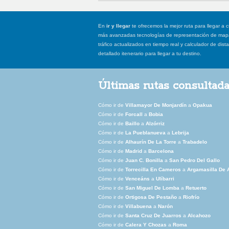
En
ir y llegar
te ofrecemos la mejor ruta para llegar a c
más avanzadas tecnologías de representación de mapas
tráfico actualizados en tiempo real y calculador de dist
detallado itenerario para llegar a tu destino.
Últimas rutas consultad
Cómo ir de
Villamayor De Monjardín
a
Opakua
Cómo ir de
Forcall
a
Bobia
Cómo ir de
Baillo
a
Alzórriz
Cómo ir de
La Pueblanueva
a
Lebrija
Cómo ir de
Alhaurín De La Torre
a
Trabadelo
Cómo ir de
Madrid
a
Barcelona
Cómo ir de
Juan C. Bonilla
a
San Pedro Del Gallo
Cómo ir de
Torrecilla En Cameros
a
Argamasilla De 
Cómo ir de
Venceáns
a
Ulíbarri
Cómo ir de
San Miguel De Lomba
a
Retuerto
Cómo ir de
Ortigosa De Pestaño
a
Riofrío
Cómo ir de
Villabuena
a
Narón
Cómo ir de
Santa Cruz De Juarros
a
Alcahozo
Cómo ir de
Calera Y Chozas
a
Roma