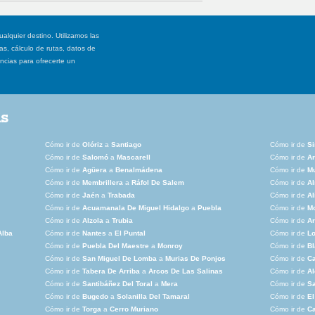
ualquier destino. Utilizamos las
, cálculo de rutas, datos de
ancias para ofrecerte un
as
Cómo ir de
Olóriz
a
Santiago
Cómo ir de
Si
Cómo ir de
Salomó
a
Mascarell
Cómo ir de
Ar
Cómo ir de
Agüera
a
Benalmádena
Cómo ir de
M
Cómo ir de
Membrillera
a
Ráfol De Salem
Cómo ir de
A
Cómo ir de
Jaén
a
Trabada
Cómo ir de
Al
Cómo ir de
Acuamanala De Miguel Hidalgo
a
Puebla
Cómo ir de
M
Cómo ir de
Alzola
a
Trubia
Cómo ir de
A
Alba
Cómo ir de
Nantes
a
El Puntal
Cómo ir de
L
Cómo ir de
Puebla Del Maestre
a
Monroy
Cómo ir de
Bl
Cómo ir de
San Miguel De Lomba
a
Murias De Ponjos
Cómo ir de
C
Cómo ir de
Tabera De Arriba
a
Arcos De Las Salinas
Cómo ir de
Al
Cómo ir de
Santibáñez Del Toral
a
Mera
Cómo ir de
Sa
Cómo ir de
Bugedo
a
Solanilla Del Tamaral
Cómo ir de
El
Cómo ir de
Torga
a
Cerro Muriano
Cómo ir de
Ca