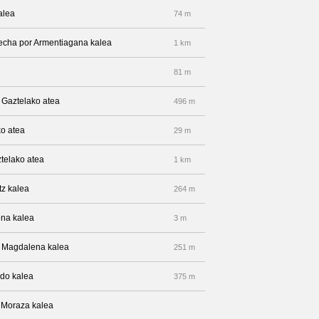
alea
74 m
erecha por Armentiagana kalea
1 km
81 m
r Gaztelako atea
496 m
ko atea
29 m
ztelako atea
1 km
tz kalea
264 m
ena kalea
3 m
or Magdalena kalea
251 m
ado kalea
375 m
 Moraza kalea