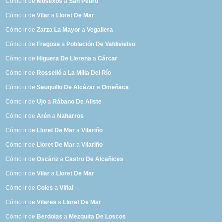
Cómo ir de
Mosexos
a
San Pedro
Cómo ir de
Vilar
a
Lloret De Mar
Cómo ir de
Zarza La Mayor
a
Vegallera
Cómo ir de
Fragosa
a
Población De Valdivielso
Cómo ir de
Higuera De Llerena
a
Cárcar
Cómo ir de
Rosselló
a
La Milla Del Río
Cómo ir de
Sauquillo De Alcázar
a
Omeñaca
Cómo ir de
Ujo
a
Rábano De Aliste
Cómo ir de
Arén
a
Naharros
Cómo ir de
Lloret De Mar
a
Vilariño
Cómo ir de
Lloret De Mar
a
Vilariño
Cómo ir de
Oscáriz
a
Castro De Alcañices
Cómo ir de
Vilar
a
Lloret De Mar
Cómo ir de
Coles
a
Viñal
Cómo ir de
Vilares
a
Lloret De Mar
Cómo ir de
Berdoias
a
Mezquita De Loscos