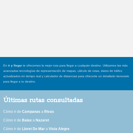
En
ir y llegar
te ofrecemos la mejor ruta para llegar a cualquier destino. Utilizamos las más
avanzadas tecnologías de representación de mapas, cálculo de rutas, datos de tráfico
actualizados en tiempo real y calculador de distancias para ofrecerte un detallado itenerario
para llegar a tu destino.
Últimas rutas consultadas
Cómo ir de
Campanas
a
Rivas
Cómo ir de
Balax
a
Nazaret
Cómo ir de
Lloret De Mar
a
Vista Alegre