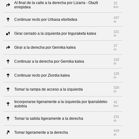
Al final de la calle a la derecha por Lizarra - Olazti
22
errepidea
km
437
Continuar recto por Urbasa etorbidea
m
321
Girar cerrado a la izquierda por Inguraketa kalea
m
37
Girar a la derecha por Gernika kalea
m
102
Continuar a la derecha por Gernika kalea
m
126
Continuar recto por Ziordia kalea
m
326
Tomar la rampa de acceso a la izquierda
m
Incorporarse ligeramente a la izquierda por Iparraldeko
42
autobia
km
231
Tomar la salida ligeramente a la derecha
m
429
Tomar ligeramente a la derecha
m