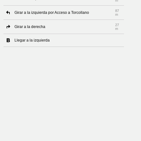
m
87
Girar a la izquierda por Acceso a Torcollano
m
27
Girar a la derecha
m
Llegar a la izquierda