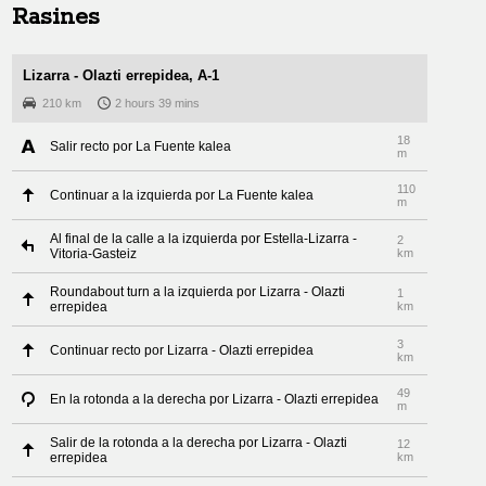
Rasines
Lizarra - Olazti errepidea, A-1
210 km
2 hours 39 mins
18
Salir recto por La Fuente kalea
m
110
Continuar a la izquierda por La Fuente kalea
m
Al final de la calle a la izquierda por Estella-Lizarra -
2
Vitoria-Gasteiz
km
Roundabout turn a la izquierda por Lizarra - Olazti
1
errepidea
km
3
Continuar recto por Lizarra - Olazti errepidea
km
49
En la rotonda a la derecha por Lizarra - Olazti errepidea
m
Salir de la rotonda a la derecha por Lizarra - Olazti
12
errepidea
km