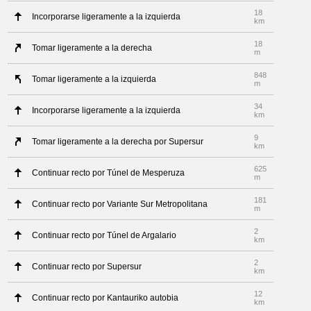
18
Incorporarse ligeramente a la izquierda
km
18
Tomar ligeramente a la derecha
m
848
Tomar ligeramente a la izquierda
m
34
Incorporarse ligeramente a la izquierda
km
9
Tomar ligeramente a la derecha por Supersur
km
625
Continuar recto por Túnel de Mesperuza
m
181
Continuar recto por Variante Sur Metropolitana
m
2
Continuar recto por Túnel de Argalario
km
2
Continuar recto por Supersur
km
12
Continuar recto por Kantauriko autobia
km