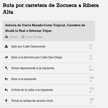
Ruta por carretera de
Zocueca
a
Ribera
Alta
Autovía de Sierra Nevada-Costa Tropical, Carretera de
Alcalá la Real a Dehesas Viejas
115 km
1 hour 34 mins
67
Salir por Calle Guarromán
m
22
Girar a la derecha por Calle San Diego
m
3
Tomar ligeramente a la izquierda
km
409
Girar a la izquierda
m
970
Al final de la calle a la izquierda
m
265
Tomar la rampa de acceso recto
m