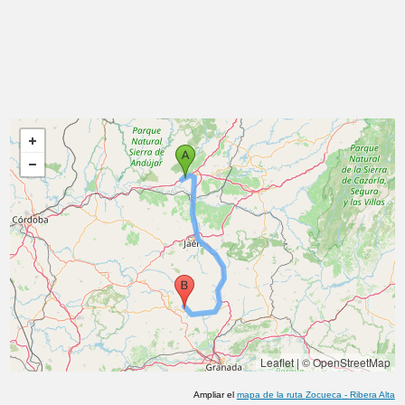
Leaflet
|
© OpenStreetMap
Ampliar el
mapa de la ruta
Zocueca
-
Ribera Alta