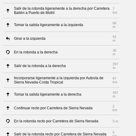
Salir de la rotonda ligeramente a la derecha por Carretera
7
Bailén a Puerto de Motril
km
68
Tomar la salida ligeramente a la izquierda
m
53
Girar a la izquierda
m
35
En la rotonda a la derecha
m
297
Salir de la rotonda a la derecha
m
Incorporarse ligeramente a la izquierda por Autovía de
67
Sierra Nevada-Costa Tropical
km
437
Tomar la salida ligeramente a la derecha
m
2
Continuar recto por Carretera de Sierra Nevada
km
En la rotonda recto por Carretera de Sierra Nevada
5 m
5
Salir de la rotonda recto por Carretera de Sierra Nevada