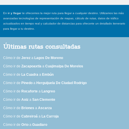
En
ir y llegar
te ofrecemos la mejor ruta para llegar a cualquier destino. Utilizamos las más
avanzadas tecnologías de representación de mapas, cálculo de rutas, datos de tráfico
actualizados en tiempo real y calculador de distancias para ofrecerte un detallado itenerario
para llegar a tu destino.
Últimas rutas consultadas
Cómo ir de
Jerez
a
Lagos De Moreno
Cómo ir de
Zacapoaxtla
a
Cuajimalpa De Morelos
Cómo ir de
La Cuadra
a
Embún
Cómo ir de
Pinedo
a
Herguijuela De Ciudad Rodrigo
Cómo ir de
Rocaforte
a
Langreo
Cómo ir de
Aoiz
a
San Clemente
Cómo ir de
Briones
a
Ascarza
Cómo ir de
Cabreiroá
a
La Carroja
Cómo ir de
Orto
a
Guadiaro