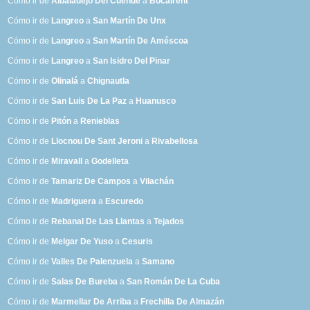
Cómo ir de
Albaladejo Del Cuende
a
Bocairent
Cómo ir de
Langreo
a
San Martín De Unx
Cómo ir de
Langreo
a
San Martín De Améscoa
Cómo ir de
Langreo
a
San Isidro Del Pinar
Cómo ir de
Olinalá
a
Chignautla
Cómo ir de
San Luis De La Paz
a
Huanusco
Cómo ir de
Pitón
a
Renieblas
Cómo ir de
Llocnou De Sant Jeroni
a
Rivabellosa
Cómo ir de
Miravall
a
Godelleta
Cómo ir de
Tamariz De Campos
a
Vilachán
Cómo ir de
Madriguera
a
Escuredo
Cómo ir de
Rebanal De Las Llantas
a
Tejados
Cómo ir de
Melgar De Yuso
a
Cesuris
Cómo ir de
Valles De Palenzuela
a
Samano
Cómo ir de
Salas De Bureba
a
San Román De La Cuba
Cómo ir de
Marmellar De Arriba
a
Frechilla De Almazán