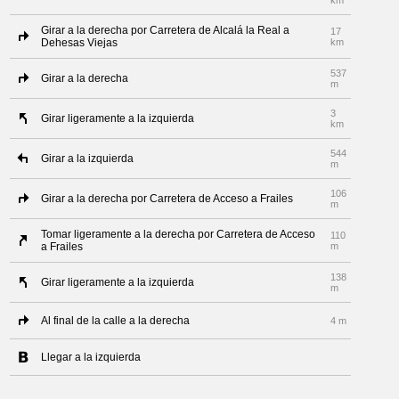
km
Girar a la derecha por Carretera de Alcalá la Real a
17
Dehesas Viejas
km
537
Girar a la derecha
m
3
Girar ligeramente a la izquierda
km
544
Girar a la izquierda
m
106
Girar a la derecha por Carretera de Acceso a Frailes
m
Tomar ligeramente a la derecha por Carretera de Acceso
110
a Frailes
m
138
Girar ligeramente a la izquierda
m
Al final de la calle a la derecha
4 m
Llegar a la izquierda