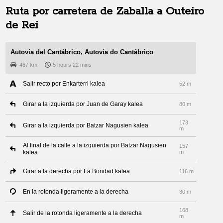
Ruta por carretera de
Zaballa
a
Outeiro
de Rei
Autovía del Cantábrico, Autovía do Cantábrico
467 km
5 hours 22 mins
Salir recto por Enkarterri kalea
52 m
Girar a la izquierda por Juan de Garay kalea
80 m
173
Girar a la izquierda por Batzar Nagusien kalea
m
Al final de la calle a la izquierda por Batzar Nagusien
157
kalea
m
Girar a la derecha por La Bondad kalea
116 m
En la rotonda ligeramente a la derecha
30 m
168
Salir de la rotonda ligeramente a la derecha
m