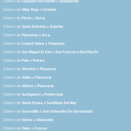
Cómo ir de
Castejón Del Puente
a
Valdeperillo
Cómo ir de
Sillar Baja
a
Ciruelos
Cómo ir de
Pitres
a
Serra
Cómo ir de
Santa Eufemia
a
Azpeitia
Cómo ir de
Plasencia
a
Arca
Cómo ir de
Ciudad Valles
a
Alaquines
Cómo ir de
San Miguel El Alto
a
San Francisco Del Rincón
Cómo ir de
Poio
a
Potries
Cómo ir de
Almofrei
a
Plasencia
Cómo ir de
Aldán
a
Plasencia
Cómo ir de
Albeos
a
Plasencia
Cómo ir de
Santigueiro
a
Ponferrada
Cómo ir de
Santa Euxea
a
Santillana Del Mar
Cómo ir de
Saucedilla
a
San Sebastián De Garabandal
Cómo ir de
Xàtiva
a
Albaladejo
Cómo ir de
Tales
a
Cances