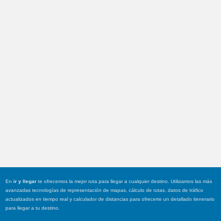
En
ir y llegar
te ofrecemos la mejor ruta para llegar a cualquier destino. Utilizamos las más
avanzadas tecnologías de representación de mapas, cálculo de rutas, datos de tráfico
actualizados en tiempo real y calculador de distancias para ofrecerte un detallado itenerario
para llegar a tu destino.