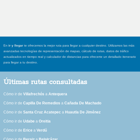
En
ir y llegar
te ofrecemos la mejor ruta para llegar a cualquier destino. Utilizamos las más
avanzadas tecnologías de representación de mapas, cálculo de rutas, datos de tráfico
actualizados en tiempo real y calculador de distancias para ofrecerte un detallado itenerario
para llegar a tu destino.
Últimas rutas consultadas
Cómo ir de
Villafrechós
a
Antequera
Cómo ir de
Capilla De Remedios
a
Cañada De Machado
Cómo ir de
Santa Cruz Acatepec
a
Huautla De Jiménez
Cómo ir de
Udabe
a
Oreitia
Cómo ir de
Erice
a
Verdú
Cómo ir de
Beraiz
a
Belalcázar