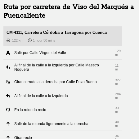
Ruta por carretera de
Viso del Marqués
a
Fuencaliente
CM-4111, Carretera Córdoba a Tarragona por Cuenca
122 km
1 hour 50 mins
129
Salir por Calle Virgen del Valle
m
Al final de la calle a la izquierda por Calle Maestro
11
Noguera
m
327
Girar cerrado a la derecha por Calle Pozo Bueno
m
284
Al final de la calle a la izquierda
m
33
En la rotonda recto
m
40
Salir de la rotonda ligeramente a la derecha
m
36
Girar recto