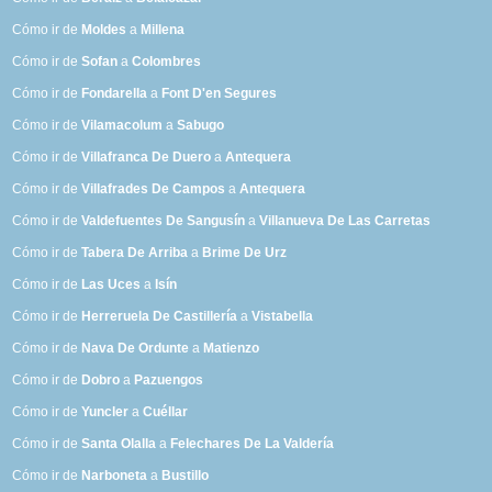
Cómo ir de
Moldes
a
Millena
Cómo ir de
Sofan
a
Colombres
Cómo ir de
Fondarella
a
Font D'en Segures
Cómo ir de
Vilamacolum
a
Sabugo
Cómo ir de
Villafranca De Duero
a
Antequera
Cómo ir de
Villafrades De Campos
a
Antequera
Cómo ir de
Valdefuentes De Sangusín
a
Villanueva De Las Carretas
Cómo ir de
Tabera De Arriba
a
Brime De Urz
Cómo ir de
Las Uces
a
Isín
Cómo ir de
Herreruela De Castillería
a
Vistabella
Cómo ir de
Nava De Ordunte
a
Matienzo
Cómo ir de
Dobro
a
Pazuengos
Cómo ir de
Yuncler
a
Cuéllar
Cómo ir de
Santa Olalla
a
Felechares De La Valdería
Cómo ir de
Narboneta
a
Bustillo