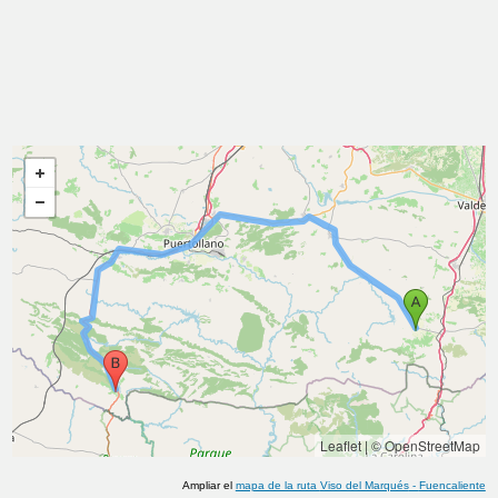
Leaflet
|
© OpenStreetMap
Ampliar el
mapa de la ruta
Viso del Marqués
-
Fuencaliente