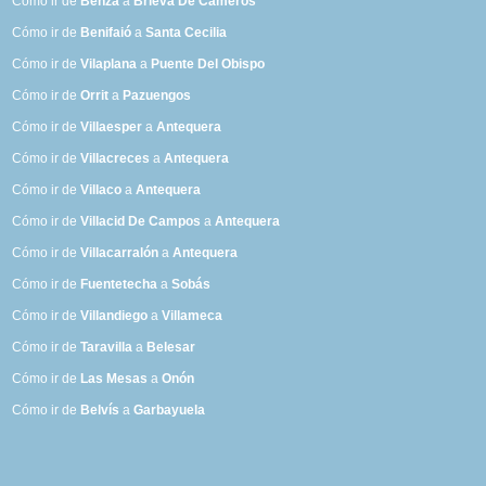
Cómo ir de
Benza
a
Brieva De Cameros
Cómo ir de
Benifaió
a
Santa Cecilia
Cómo ir de
Vilaplana
a
Puente Del Obispo
Cómo ir de
Orrit
a
Pazuengos
Cómo ir de
Villaesper
a
Antequera
Cómo ir de
Villacreces
a
Antequera
Cómo ir de
Villaco
a
Antequera
Cómo ir de
Villacid De Campos
a
Antequera
Cómo ir de
Villacarralón
a
Antequera
Cómo ir de
Fuentetecha
a
Sobás
Cómo ir de
Villandiego
a
Villameca
Cómo ir de
Taravilla
a
Belesar
Cómo ir de
Las Mesas
a
Onón
Cómo ir de
Belvís
a
Garbayuela