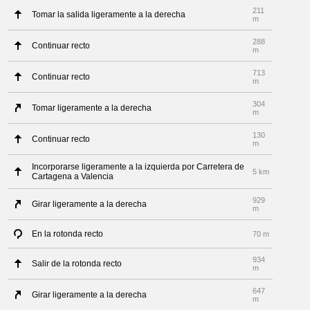
211
Tomar la salida ligeramente a la derecha
m
288
Continuar recto
m
713
Continuar recto
m
304
Tomar ligeramente a la derecha
m
130
Continuar recto
m
Incorporarse ligeramente a la izquierda por Carretera de
5 km
Cartagena a Valencia
929
Girar ligeramente a la derecha
m
En la rotonda recto
70 m
934
Salir de la rotonda recto
m
647
Girar ligeramente a la derecha
m