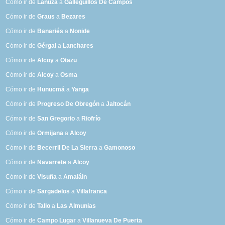
Cómo ir de
Lanuza
a
Galleguillos De Campos
Cómo ir de
Graus
a
Bezares
Cómo ir de
Banariés
a
Nonide
Cómo ir de
Gérgal
a
Lanchares
Cómo ir de
Alcoy
a
Otazu
Cómo ir de
Alcoy
a
Osma
Cómo ir de
Hunucmá
a
Yanga
Cómo ir de
Progreso De Obregón
a
Jaltocán
Cómo ir de
San Gregorio
a
Riofrío
Cómo ir de
Ormijana
a
Alcoy
Cómo ir de
Becerril De La Sierra
a
Gamonoso
Cómo ir de
Navarrete
a
Alcoy
Cómo ir de
Visuña
a
Amaláin
Cómo ir de
Sargadelos
a
Villafranca
Cómo ir de
Tallo
a
Las Almunias
Cómo ir de
Campo Lugar
a
Villanueva De Puerta