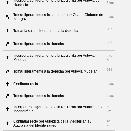
Incorporarse ligeramente a la izquierda por Autovía del
3 km
Nordeste
Tomar ligeramente a la izquierda por Cuarto Cinturón de
5 km
Zaragoza
307
Tomar la salida ligeramente a la derecha
m
865
Tomar ligeramente a la derecha
m
Incorporarse ligeramente a la izquierda por Autovía
276
Mudéjar
km
963
Tomar ligeramente a la derecha por Autovía Mudéjar
m
Continuar recto
3 km
Tomar ligeramente a la derecha
2 km
Incorporarse ligeramente a la izquierda por Autovia de la
45
Mediterrània
km
Continuar recto por Autopista de la Mediterrània /
80
Autopista del Mediterráneo
km