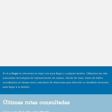
En
ir y llegar
te ofrecemos la mejor ruta para llegar a cualquier destino. Utilizamos las más
avanzadas tecnologías de representación de mapas, cálculo de rutas, datos de tráfico
actualizados en tiempo real y calculador de distancias para ofrecerte un detallado itenerario
para llegar a tu destino.
Últimas rutas consultadas