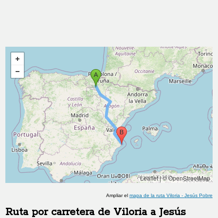
Leaflet
|
© OpenStreetMap
Ampliar el
mapa de la ruta
Viloria
-
Jesús Pobre
Ruta por carretera de
Viloria
a
Jesús