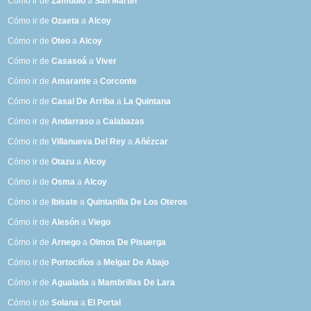
Cómo ir de
Zamudio
a
San Martín
Cómo ir de
Ozaeta
a
Alcoy
Cómo ir de
Oteo
a
Alcoy
Cómo ir de
Casasoá
a
Viver
Cómo ir de
Amarante
a
Corconte
Cómo ir de
Casal De Arriba
a
La Quintana
Cómo ir de
Andarraso
a
Calabazas
Cómo ir de
Villanueva Del Rey
a
Añézcar
Cómo ir de
Otazu
a
Alcoy
Cómo ir de
Osma
a
Alcoy
Cómo ir de
Ibisate
a
Quintanilla De Los Oteros
Cómo ir de
Alesón
a
Viego
Cómo ir de
Arnego
a
Olmos De Pisuerga
Cómo ir de
Portociños
a
Melgar De Abajo
Cómo ir de
Agualada
a
Mambrillas De Lara
Cómo ir de
Solana
a
El Portal