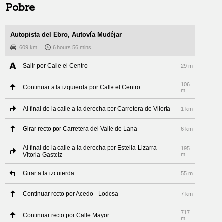
Pobre
Autopista del Ebro, Autovía Mudéjar
609 km
6 hours 56 mins
Salir por Calle el Centro
29 m
106
Continuar a la izquierda por Calle el Centro
m
Al final de la calle a la derecha por Carretera de Viloria
1 km
Girar recto por Carretera del Valle de Lana
6 km
Al final de la calle a la derecha por Estella-Lizarra -
195
Vitoria-Gasteiz
m
Girar a la izquierda
55 m
Continuar recto por Acedo - Lodosa
7 km
717
Continuar recto por Calle Mayor
m