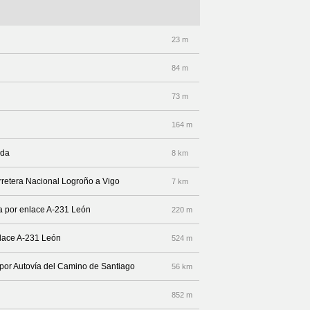
23 m
84 m
73 m
164 m
ada
8 km
rretera Nacional Logroño a Vigo
7 km
ha por enlace A-231 León
220 m
nlace A-231 León
524 m
 por Autovía del Camino de Santiago
56 km
852 m