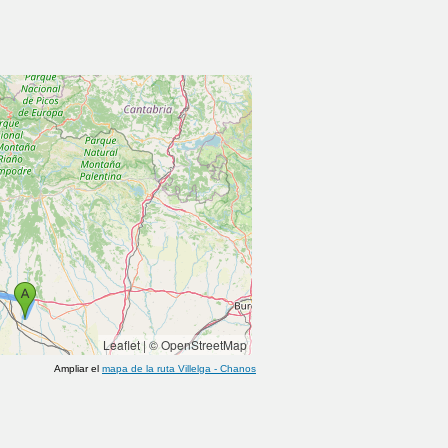
Leaflet
|
© OpenStreetMap
Ampliar el
mapa de la ruta
Villelga
-
Chanos