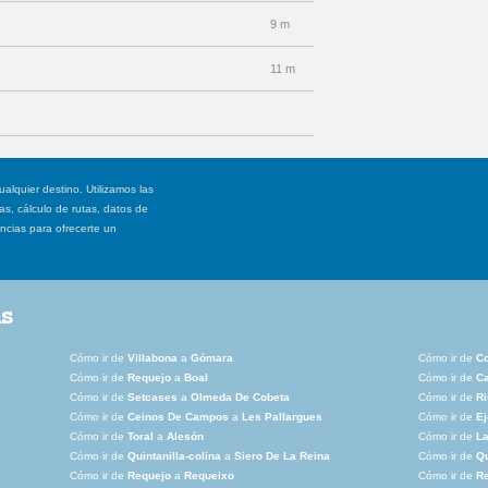
9 m
11 m
ualquier destino. Utilizamos las
, cálculo de rutas, datos de
ancias para ofrecerte un
as
Cómo ir de
Villabona
a
Gómara
Cómo ir de
C
Cómo ir de
Requejo
a
Boal
Cómo ir de
Ca
Cómo ir de
Setcases
a
Olmeda De Cobeta
Cómo ir de
Ri
Cómo ir de
Ceinos De Campos
a
Les Pallargues
Cómo ir de
E
Cómo ir de
Toral
a
Alesón
Cómo ir de
La
Cómo ir de
Quintanilla-colina
a
Siero De La Reina
Cómo ir de
Qu
Cómo ir de
Requejo
a
Requeixo
Cómo ir de
R