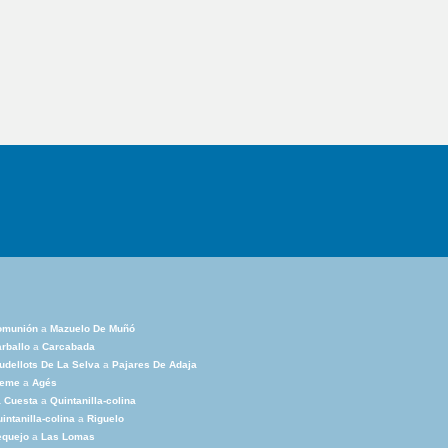
omunión
a
Mazuelo De Muñó
rballo
a
Carcabada
udellots De La Selva
a
Pajares De Adaja
jeme
a
Agés
 Cuesta
a
Quintanilla-colina
intanilla-colina
a
Riguelo
equejo
a
Las Lomas