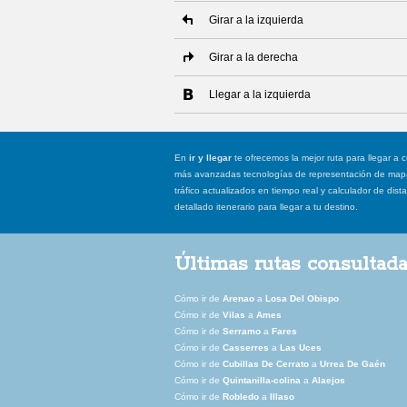
Girar a la izquierda
Girar a la derecha
Llegar a la izquierda
En
ir y llegar
te ofrecemos la mejor ruta para llegar a c
más avanzadas tecnologías de representación de mapas
tráfico actualizados en tiempo real y calculador de dist
detallado itenerario para llegar a tu destino.
Últimas rutas consultad
Cómo ir de
Arenao
a
Losa Del Obispo
Cómo ir de
Vilas
a
Ames
Cómo ir de
Serramo
a
Fares
Cómo ir de
Casserres
a
Las Uces
Cómo ir de
Cubillas De Cerrato
a
Urrea De Gaén
Cómo ir de
Quintanilla-colina
a
Alaejos
Cómo ir de
Robledo
a
Illaso