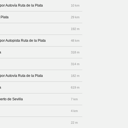
por Autovía Ruta de la Plata
10 km
 Plata
29 km
192 m
por Autopista Ruta de la Plata
48 km
a
318 m
314 m
por Autovía Ruta de la Plata
182 m
a
619 m
erto de Sevilla
7 km
4 km
22 m