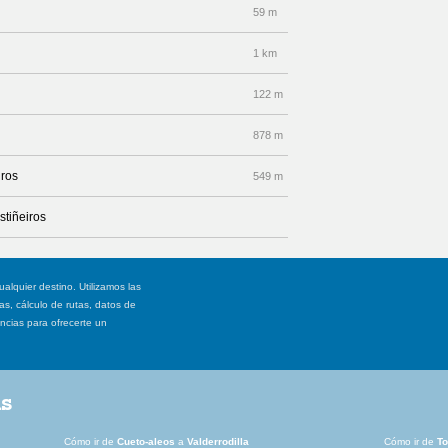
59 m
1 km
122 m
878 m
iros
549 m
stiñeiros
ualquier destino. Utilizamos las
, cálculo de rutas, datos de
ancias para ofrecerte un
as
Cómo ir de
Cueto-aleos
a
Valderrodilla
Cómo ir de
To