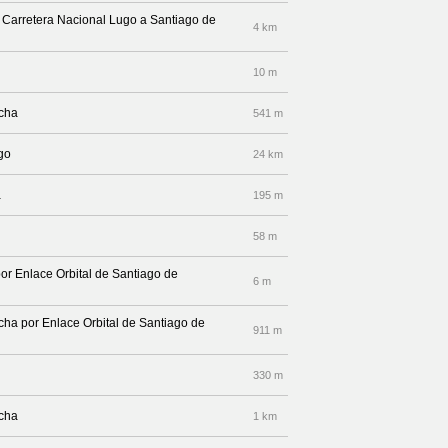
r Carretera Nacional Lugo a Santiago de
4 km
10 m
echa
541 m
go
24 km
a
195 m
58 m
por Enlace Orbital de Santiago de
6 m
echa por Enlace Orbital de Santiago de
911 m
330 m
echa
1 km