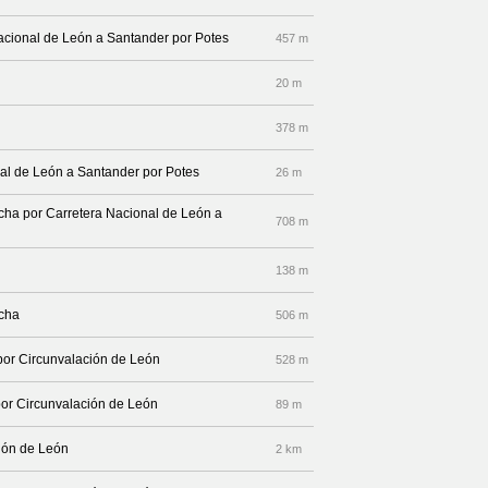
 Nacional de León a Santander por Potes
457 m
20 m
378 m
nal de León a Santander por Potes
26 m
echa por Carretera Nacional de León a
708 m
138 m
echa
506 m
 por Circunvalación de León
528 m
por Circunvalación de León
89 m
ción de León
2 km