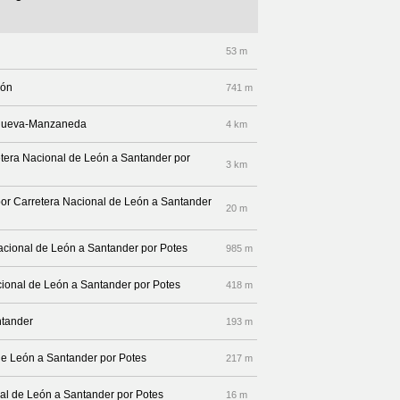
53 m
ión
741 m
llanueva-Manzaneda
4 km
rretera Nacional de León a Santander por
3 km
por Carretera Nacional de León a Santander
20 m
 Nacional de León a Santander por Potes
985 m
cional de León a Santander por Potes
418 m
ntander
193 m
de León a Santander por Potes
217 m
nal de León a Santander por Potes
16 m