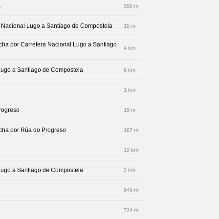
a
390 m
ra Nacional Lugo a Santiago de Compostela
19 m
recha por Carretera Nacional Lugo a Santiago
4 km
 Lugo a Santiago de Compostela
6 km
1 km
Progreso
19 m
recha por Rúa do Progreso
167 m
12 km
 Lugo a Santiago de Compostela
2 km
949 m
724 m