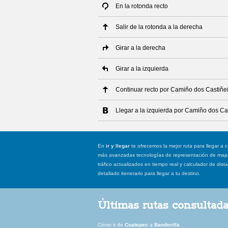
En la rotonda recto
Salir de la rotonda a la derecha
Girar a la derecha
Girar a la izquierda
Continuar recto por Camiño dos Castiñe
Llegar a la izquierda por Camiño dos Ca
En
ir y llegar
te ofrecemos la mejor ruta para llegar a c
más avanzadas tecnologías de representación de mapas
tráfico actualizados en tiempo real y calculador de dist
detallado itenerario para llegar a tu destino.
Últimas rutas consultad
Cómo ir de
Coatepec
a
Banderilla