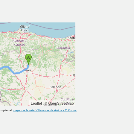
Leaflet
|
© OpenStreetMap
mpliar el
mapa de la ruta
Villaverde de Arriba
-
O Grove