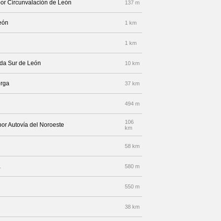
por Circunvalación de León
137 m
León
1 km
1 km
nda Sur de León
10 km
orga
37 km
494 m
106
por Autovía del Noroeste
km
58 km
a
580 m
550 m
38 km