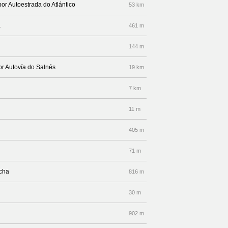
por Autoestrada do Atlántico
53 km
a
461 m
144 m
or Autovía do Salnés
19 km
7 km
11 m
405 m
71 m
echa
816 m
30 m
902 m