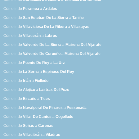
Cómo ir de
Peramea
a
Ardales
Cómo ir de
San Esteban De La Sierra
a
Taniñe
Cómo ir de
Villaviciosa De La Ribera
a
Villasayas
Cómo ir de
Villacerán
a
Labros
Cómo ir de
Valverde De La Sierra
a
Mairena Del Aljarafe
Cómo ir de
Valverde De Curueño
a
Mairena Del Aljarafe
Cómo ir de
Puente De Rey
a
La Urz
Cómo ir de
La Serna
a
Espinoso Del Rey
Cómo ir de
Irián
a
Fiolledo
Cómo ir de
Alejico
a
Lastras Del Pozo
Cómo ir de
Escaño
a
Tices
Cómo ir de
Navalperal De Pinares
a
Pessonada
Cómo ir de
Villar De Cantos
a
Cogolludo
Cómo ir de
Señas
a
Carenas
Cómo ir de
Villacibrán
a
Viladrau