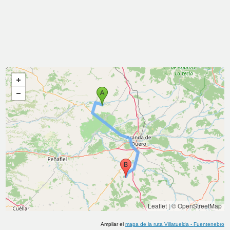
Leaflet
|
© OpenStreetMap
Ampliar el
mapa de la ruta
Villatuelda
-
Fuentenebro