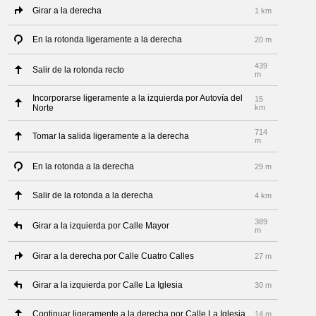
Girar a la derecha
1 km
En la rotonda ligeramente a la derecha
20 m
439
Salir de la rotonda recto
m
Incorporarse ligeramente a la izquierda por Autovía del
15
Norte
km
714
Tomar la salida ligeramente a la derecha
m
En la rotonda a la derecha
29 m
Salir de la rotonda a la derecha
4 km
389
Girar a la izquierda por Calle Mayor
m
Girar a la derecha por Calle Cuatro Calles
27 m
Girar a la izquierda por Calle La Iglesia
30 m
Continuar ligeramente a la derecha por Calle La Iglesia
14 m