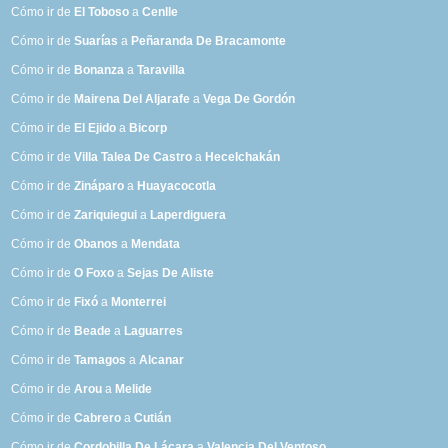
Cómo ir de
El Toboso
a
Cenlle
Cómo ir de
Suarías
a
Peñaranda De Bracamonte
Cómo ir de
Bonanza
a
Taravilla
Cómo ir de
Mairena Del Aljarafe
a
Vega De Gordón
Cómo ir de
El Ejido
a
Bicorp
Cómo ir de
Villa Talea De Castro
a
Hecelchakán
Cómo ir de
Zináparo
a
Huayacocotla
Cómo ir de
Zariquiegui
a
Laperdiguera
Cómo ir de
Obanos
a
Mendata
Cómo ir de
O Foxo
a
Sejas De Aliste
Cómo ir de
Fixó
a
Monterrei
Cómo ir de
Beade
a
Laguarres
Cómo ir de
Tamagos
a
Alcanar
Cómo ir de
Arou
a
Melide
Cómo ir de
Cabrero
a
Cutián
Cómo ir de
Cordobilla De Lácara
a
Valencia Del Ventoso