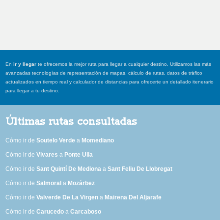
En
ir y llegar
te ofrecemos la mejor ruta para llegar a cualquier destino. Utilizamos las más
avanzadas tecnologías de representación de mapas, cálculo de rutas, datos de tráfico
actualizados en tiempo real y calculador de distancias para ofrecerte un detallado itenerario
para llegar a tu destino.
Últimas rutas consultadas
Cómo ir de
Soutelo Verde
a
Momediano
Cómo ir de
Vivares
a
Ponte Ulla
Cómo ir de
Sant Quintí De Mediona
a
Sant Feliu De Llobregat
Cómo ir de
Salmoral
a
Mozárbez
Cómo ir de
Valverde De La Virgen
a
Mairena Del Aljarafe
Cómo ir de
Carucedo
a
Carcaboso