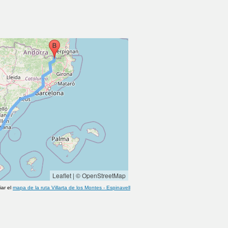
Leaflet
|
© OpenStreetMap
iar el
mapa de la ruta
Villarta de los Montes
-
Espinavell