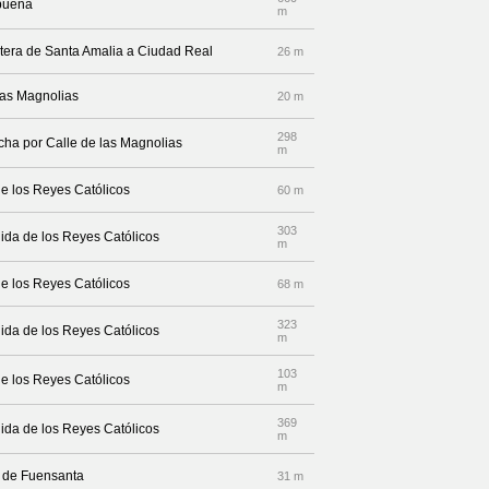
abuena
m
etera de Santa Amalia a Ciudad Real
26 m
 las Magnolias
20 m
298
echa por Calle de las Magnolias
m
de los Reyes Católicos
60 m
303
nida de los Reyes Católicos
m
de los Reyes Católicos
68 m
323
nida de los Reyes Católicos
m
103
de los Reyes Católicos
m
369
nida de los Reyes Católicos
m
a de Fuensanta
31 m