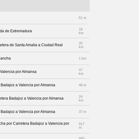
51 m
18
nida de Extremadura
km
25
arretera de Santa Amalia a Ciudad Real
km
 Mancha
1 km
47
 Valencia por Almansa
km
a Badajoz a Valencia por Almansa
48 m
24
rretera Badajoz a Valencia por Almansa
km
a Badajoz a Valencia por Almansa
37 m
echa por Carretera Badajoz a Valencia por
917
m
660