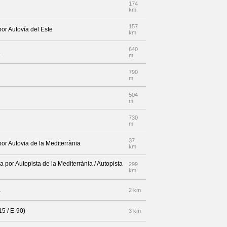
174
km
157
por Autovía del Este
km
640
a
m
790
m
504
m
730
m
37
por Autovia de la Mediterrània
km
a por Autopista de la Mediterrània / Autopista
299
km
a
2 km
15 / E-90)
3 km