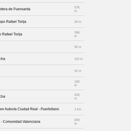
576
retera de Fuensanta
m
spo Rafael Torija
34 m
399
o Rafael Torija
m
56 m
echa
110 m
42 m
190
m
418
echa
m
por Autovía Ciudad Real - Puertollano
1 km
659
a - Comunidad Valenciana
m