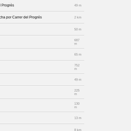
l Progrés
49 m
echa por Carrer del Progrés
2 km
50 m
687
m
65 m
752
m
49 m
225
m
130
m
13 m
8 km