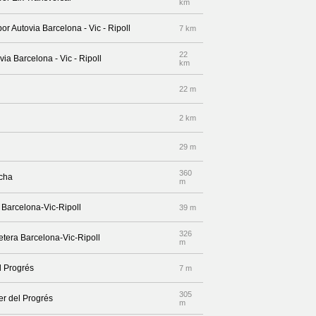
km
or Autovia Barcelona - Vic - Ripoll
7 km
22
ia Barcelona - Vic - Ripoll
km
22 m
2 km
29 m
360
echa
m
 Barcelona-Vic-Ripoll
39 m
326
retera Barcelona-Vic-Ripoll
m
l Progrés
7 m
305
er del Progrés
m