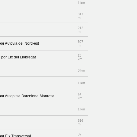
1 km
817
m
212
m
607
por Autovia del Nord-est
m
13
 por Eix del Llobregat
km
6 km
a
1 km
14
 por Autopista Barcelona-Manresa
km
1 km
516
a
m
37
por Eix Transversal