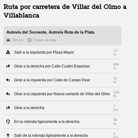
Ruta por carretera de
Villar del Olmo
a
Villablanca
Autovía del Suroeste, Autovía Ruta de la Plata
704 km
7 hours 41 mins
13
Salir a la izquierda por Plaza Mayor
m
904
Girar a la derecha por Calle Cuatro Esquinas
m
42
Girar a la izquierda por Calle de Campo Real
m
219
Girar a la izquierda por Nueva variante de Villar del Olmo
m
7
Girar a la derecha
km
38
En la rotonda ligeramente a la derecha
m
4
Salir de la rotonda ligeramente a la derecha
km