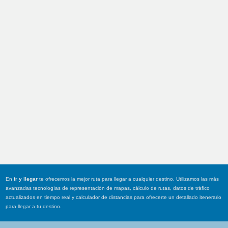
En
ir y llegar
te ofrecemos la mejor ruta para llegar a cualquier destino. Utilizamos las más
avanzadas tecnologías de representación de mapas, cálculo de rutas, datos de tráfico
actualizados en tiempo real y calculador de distancias para ofrecerte un detallado itenerario
para llegar a tu destino.