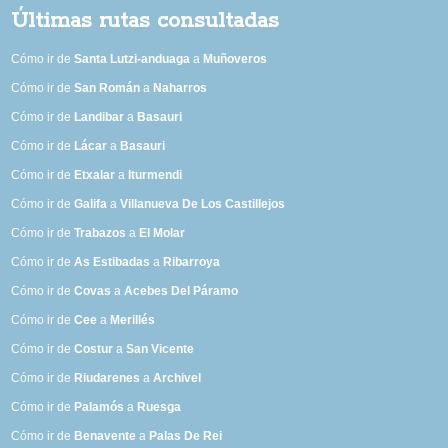
Últimas rutas consultadas
Cómo ir de
Santa Lutzi-anduaga
a
Muñoveros
Cómo ir de
San Román
a
Naharros
Cómo ir de
Landibar
a
Basauri
Cómo ir de
Lácar
a
Basauri
Cómo ir de
Etxalar
a
Iturmendi
Cómo ir de
Galifa
a
Villanueva De Los Castillejos
Cómo ir de
Trabazos
a
El Molar
Cómo ir de
As Estibadas
a
Ribarroya
Cómo ir de
Covas
a
Acebes Del Páramo
Cómo ir de
Cee
a
Merillés
Cómo ir de
Costur
a
San Vicente
Cómo ir de
Riudarenes
a
Archivel
Cómo ir de
Palamós
a
Ruesga
Cómo ir de
Benavente
a
Palas De Rei