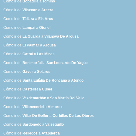
Cómo ir de
Bobadilla
a
Tomiño
Cómo ir de
Vilaxoan
a
Arcera
Cómo ir de
Tállara
a
Els Arcs
Cómo ir de
Lampai
a
Otonel
Cómo ir de
La Guarda
a
Vilanova De Arousa
Cómo ir de
El Palmar
a
Arcusa
Cómo ir de
Catral
a
Las Minas
Cómo ir de
Benimarfull
a
San Leonardo De Yagüe
Cómo ir de
Gàver
a
Solares
Cómo ir de
Santa Eulàlia De Ronçana
a
Atondo
Cómo ir de
Castellet
a
Cubel
Cómo ir de
Vezdemarbán
a
San Martín Del Valle
Cómo ir de
Villaneceriel
a
Almorox
Cómo ir de
Villar De Golfer
a
Corbillos De Los Oteros
Cómo ir de
Sardonedo
a
Valsequillo
Cómo ir de
Reliegos
a
Atapuerca