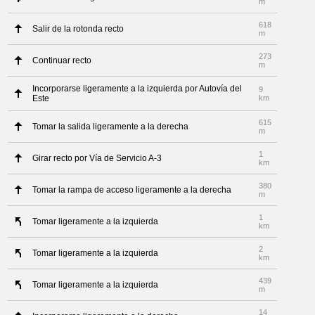
m
618
Salir de la rotonda recto
m
273
Continuar recto
m
Incorporarse ligeramente a la izquierda por Autovía del
9
Este
km
615
Tomar la salida ligeramente a la derecha
m
1
Girar recto por Vía de Servicio A-3
km
380
Tomar la rampa de acceso ligeramente a la derecha
m
1
Tomar ligeramente a la izquierda
km
2
Tomar ligeramente a la izquierda
km
439
Tomar ligeramente a la izquierda
m
14