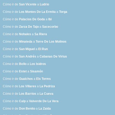
Cómo ir de
San Vicente
a
Ludrio
Cómo ir de
Los Montes De La Ermita
a
Torga
Cómo ir de
Palacios De Goda
a
Ibi
Cómo ir de
Zarza De Tajo
a
Sacecorbo
Cómo ir de
Nohales
a
Sa Riera
Cómo ir de
Minateda
a
Torre De Los Molinos
Cómo ir de
San Miguel
a
El Run
Cómo ir de
San Andrés
a
Cabanas De Virtus
Cómo ir de
Bello
a
Los Isidros
Cómo ir de
Estet
a
Sisamón
Cómo ir de
Gualchos
a
Els Torms
Cómo ir de
Los Villares
a
La Pedriza
Cómo ir de
Los Barrios
a
La Cueva
Cómo ir de
Calp
a
Valverde De La Vera
Cómo ir de
Don Benito
a
La Zaida