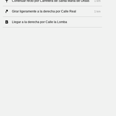
Continuar recto por Carretera de Santa María de Ordás
1 km
Girar ligeramente a la derecha por Calle Real
1 km
Llegar a la derecha por Calle la Lomba