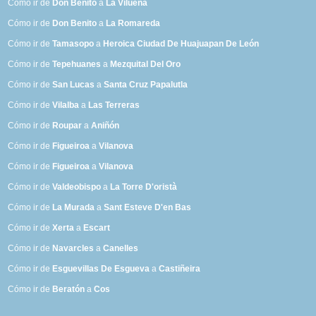
Cómo ir de
Don Benito
a
La Vilueña
Cómo ir de
Don Benito
a
La Romareda
Cómo ir de
Tamasopo
a
Heroica Ciudad De Huajuapan De León
Cómo ir de
Tepehuanes
a
Mezquital Del Oro
Cómo ir de
San Lucas
a
Santa Cruz Papalutla
Cómo ir de
Vilalba
a
Las Terreras
Cómo ir de
Roupar
a
Aniñón
Cómo ir de
Figueiroa
a
Vilanova
Cómo ir de
Figueiroa
a
Vilanova
Cómo ir de
Valdeobispo
a
La Torre D'oristà
Cómo ir de
La Murada
a
Sant Esteve D'en Bas
Cómo ir de
Xerta
a
Escart
Cómo ir de
Navarcles
a
Canelles
Cómo ir de
Esguevillas De Esgueva
a
Castiñeira
Cómo ir de
Beratón
a
Cos