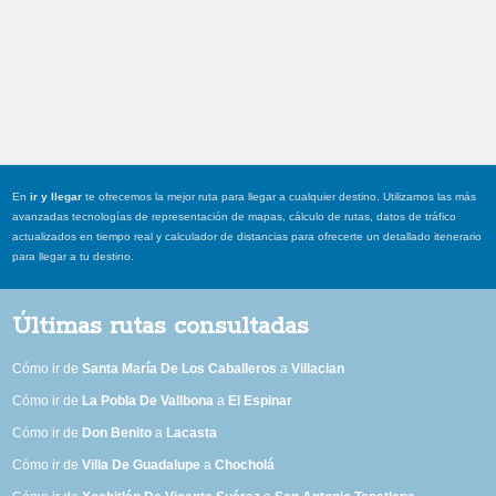
En
ir y llegar
te ofrecemos la mejor ruta para llegar a cualquier destino. Utilizamos las más
avanzadas tecnologías de representación de mapas, cálculo de rutas, datos de tráfico
actualizados en tiempo real y calculador de distancias para ofrecerte un detallado itenerario
para llegar a tu destino.
Últimas rutas consultadas
Cómo ir de
Santa María De Los Caballeros
a
Villacian
Cómo ir de
La Pobla De Vallbona
a
El Espinar
Cómo ir de
Don Benito
a
Lacasta
Cómo ir de
Villa De Guadalupe
a
Chocholá