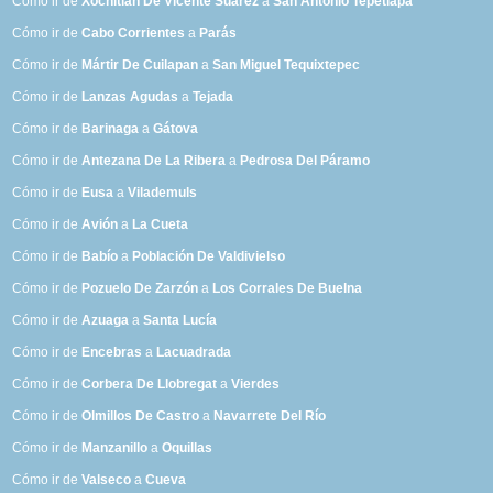
Cómo ir de
Xochitlán De Vicente Suárez
a
San Antonio Tepetlapa
Cómo ir de
Cabo Corrientes
a
Parás
Cómo ir de
Mártir De Cuilapan
a
San Miguel Tequixtepec
Cómo ir de
Lanzas Agudas
a
Tejada
Cómo ir de
Barinaga
a
Gátova
Cómo ir de
Antezana De La Ribera
a
Pedrosa Del Páramo
Cómo ir de
Eusa
a
Vilademuls
Cómo ir de
Avión
a
La Cueta
Cómo ir de
Babío
a
Población De Valdivielso
Cómo ir de
Pozuelo De Zarzón
a
Los Corrales De Buelna
Cómo ir de
Azuaga
a
Santa Lucía
Cómo ir de
Encebras
a
Lacuadrada
Cómo ir de
Corbera De Llobregat
a
Vierdes
Cómo ir de
Olmillos De Castro
a
Navarrete Del Río
Cómo ir de
Manzanillo
a
Oquillas
Cómo ir de
Valseco
a
Cueva