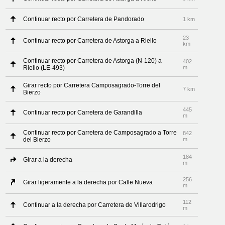
Continuar recto por Carretera de Pandorado
1 km
23
Continuar recto por Carretera de Astorga a Riello
km
Continuar recto por Carretera de Astorga (N-120) a
402
Riello (LE-493)
m
Girar recto por Carretera Camposagrado-Torre del
7 km
Bierzo
445
Continuar recto por Carretera de Garandilla
m
Continuar recto por Carretera de Camposagrado a Torre
842
del Bierzo
m
184
Girar a la derecha
m
256
Girar ligeramente a la derecha por Calle Nueva
m
112
Continuar a la derecha por Carretera de Villarodrigo
m