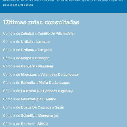
para llegar a tu destino.
Últimas rutas consultadas
Cómo ir de
Zuhatzu
a
Castillo De Villamalefa
Cómo ir de
Urdiain
a
Langreo
Cómo ir de
Urdánoz
a
Langreo
Cómo ir de
Mogor
a
Briongos
Cómo ir de
Cequeril
a
Najurieta
Cómo ir de
Mourazos
a
Villanueva De Longuida
Cómo ir de
Estivella
a
Pinilla De Jadraque
Cómo ir de
La Bisbal Del Penedès
a
Iguanzo
Cómo ir de
Marazoleja
a
El Mallol
Cómo ir de
Boada De Campos
a
Sipán
Cómo ir de
Solanilla
a
Montenartró
Cómo ir de
Bierces
a
Bilbao