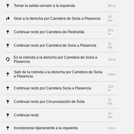
Tomar la salida cerrado a la izquierda
56 m
24
Girar a la derecha por Carretera de Soria a Plasencia
km
672
Continuar recto por Carretera de Piedrahíta
m
11
Continuar recto por Carretera de Soria a Plasencia
km
En la rotonda a la derecha por Carretera de Soria a
79 m
Plasencia
Salir de la rotonda a la derecha por Carretera de Soria
3 km
a Plasencia
110
Continuar recto por Carretera Soria a Plasencia
m
11
Continuar recto por Circunvalación de Ávila
km
21
Continuar recto
km
Incorporarse ligeramente a la izquierda
2 km