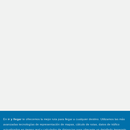
En
ir y llegar
te ofrecemos la mejor ruta para llegar a cualquier destino. Utilizamos las más
avanzadas tecnologías de representación de mapas, cálculo de rutas, datos de tráfico
actualizados en tiempo real y calculador de distancias para ofrecerte un detallado itenerario