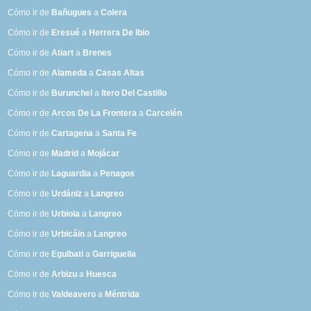
Cómo ir de
Bañugues
a
Colera
Cómo ir de
Eresué
a
Herrera De Ibio
Cómo ir de
Atiart
a
Brenes
Cómo ir de
Alameda
a
Casas Altas
Cómo ir de
Burunchel
a
Itero Del Castillo
Cómo ir de
Arcos De La Frontera
a
Carcelén
Cómo ir de
Cartagena
a
Santa Fe
Cómo ir de
Madrid
a
Mojácar
Cómo ir de
Laguardia
a
Penagos
Cómo ir de
Urdániz
a
Langreo
Cómo ir de
Urbiola
a
Langreo
Cómo ir de
Urbicáin
a
Langreo
Cómo ir de
Egulbati
a
Garriguella
Cómo ir de
Arbizu
a
Huesca
Cómo ir de
Valdeavero
a
Méntrida