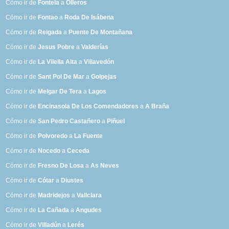
Cómo ir de
Fontela
a
Olleros
Cómo ir de
Fontao
a
Roda De Isábena
Cómo ir de
Reigada
a
Puente De Montañana
Cómo ir de
Jesus Pobre
a
Valderías
Cómo ir de
La Vilella Alta
a
Villavedón
Cómo ir de
Sant Pol De Mar
a
Golpejas
Cómo ir de
Melgar De Tera
a
Lagos
Cómo ir de
Encinasola De Los Comendadores
a
A Braña
Cómo ir de
San Pedro Castañero
a
Piñuel
Cómo ir de
Polvoredo
a
La Fuente
Cómo ir de
Nocedo
a
Ceceda
Cómo ir de
Fresno De Losa
a
As Neves
Cómo ir de
Cótar
a
Diustes
Cómo ir de
Madridejos
a
Vallclara
Cómo ir de
La Cañada
a
Angudes
Cómo ir de
Villadún
a
Lerés