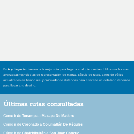
En
ir y llegar
te ofrecemos la mejor ruta para llegar a cualquier destino. Utilizamos las más
avanzadas tecnologías de representación de mapas, cálculo de rutas, datos de tráfico
actualizados en tiempo real y calculador de distancias para ofrecerte un detallado itenerario
para llegar a tu destino.
Últimas rutas consultadas
Cómo ir de
Tenampa
a
Mazapa De Madero
Cómo ir de
Coronado
a
Cojumatlán De Régules
Cómo ir de
Chalchihuitán
a
San Juan Cancuc