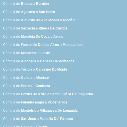
Cómo ir de
Biosca
a
Burujón
Cómo ir de
Agullana
a
San Isidro
Cómo ir de
Alcubilla De Avellaneda
a
Ilundáin
Cómo ir de
Serracin
a
Ribera De Cardós
Cómo ir de
Moraleja De Coca
a
Artajo
Cómo ir de
Pedrosillo De Los Aires
a
Monteveloso
Cómo ir de
Masueco
a
Lubián
Cómo ir de
Alconada
a
Dehesa De Romanos
Cómo ir de
Tórtola
a
Calveliño Do Monte
Cómo ir de
Cañete
a
Montgat
Cómo ir de
Sotres
a
Genicera
Cómo ir de
Pozuel De Ariza
a
Santa Eulàlia De Puig-oriol
Cómo ir de
Fuendecampo
a
Valdenarros
Cómo ir de
Montefrío
a
Villanueva De Longuida
Cómo ir de
San José
a
Mansilla Del Páramo