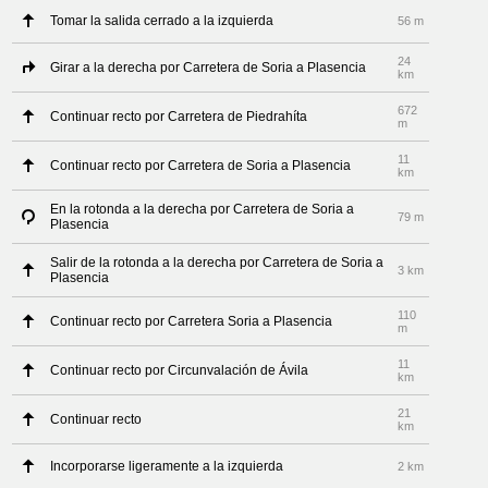
Tomar la salida cerrado a la izquierda
56 m
24
Girar a la derecha por Carretera de Soria a Plasencia
km
672
Continuar recto por Carretera de Piedrahíta
m
11
Continuar recto por Carretera de Soria a Plasencia
km
En la rotonda a la derecha por Carretera de Soria a
79 m
Plasencia
Salir de la rotonda a la derecha por Carretera de Soria a
3 km
Plasencia
110
Continuar recto por Carretera Soria a Plasencia
m
11
Continuar recto por Circunvalación de Ávila
km
21
Continuar recto
km
Incorporarse ligeramente a la izquierda
2 km