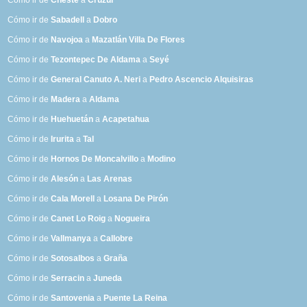
Cómo ir de
Cheste
a
Cruzul
Cómo ir de
Sabadell
a
Dobro
Cómo ir de
Navojoa
a
Mazatlán Villa De Flores
Cómo ir de
Tezontepec De Aldama
a
Seyé
Cómo ir de
General Canuto A. Neri
a
Pedro Ascencio Alquisiras
Cómo ir de
Madera
a
Aldama
Cómo ir de
Huehuetán
a
Acapetahua
Cómo ir de
Irurita
a
Tal
Cómo ir de
Hornos De Moncalvillo
a
Modino
Cómo ir de
Alesón
a
Las Arenas
Cómo ir de
Cala Morell
a
Losana De Pirón
Cómo ir de
Canet Lo Roig
a
Nogueira
Cómo ir de
Vallmanya
a
Callobre
Cómo ir de
Sotosalbos
a
Graña
Cómo ir de
Serracin
a
Juneda
Cómo ir de
Santovenia
a
Puente La Reina