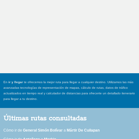
En
ir y llegar
te ofrecemos la mejor ruta para llegar a cualquier destino. Utilizamos las más
avanzadas tecnologías de representación de mapas, cálculo de rutas, datos de tráfico
actualizados en tiempo real y calculador de distancias para ofrecerte un detallado itenerario
para llegar a tu destino.
Últimas rutas consultadas
Cómo ir de
General Simón Bolívar
a
Mártir De Cuilapan