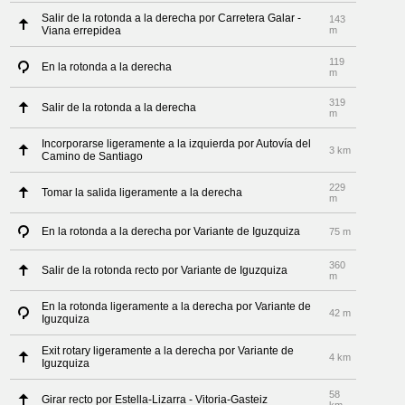
Salir de la rotonda a la derecha por Carretera Galar -
143
Viana errepidea
m
119
En la rotonda a la derecha
m
319
Salir de la rotonda a la derecha
m
Incorporarse ligeramente a la izquierda por Autovía del
3 km
Camino de Santiago
229
Tomar la salida ligeramente a la derecha
m
En la rotonda a la derecha por Variante de Iguzquiza
75 m
360
Salir de la rotonda recto por Variante de Iguzquiza
m
En la rotonda ligeramente a la derecha por Variante de
42 m
Iguzquiza
Exit rotary ligeramente a la derecha por Variante de
4 km
Iguzquiza
58
Girar recto por Estella-Lizarra - Vitoria-Gasteiz