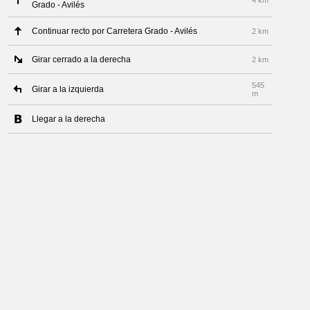
4 km
Grado - Avilés
Continuar recto por Carretera Grado - Avilés
2 km
Girar cerrado a la derecha
2 km
545
Girar a la izquierda
m
Llegar a la derecha