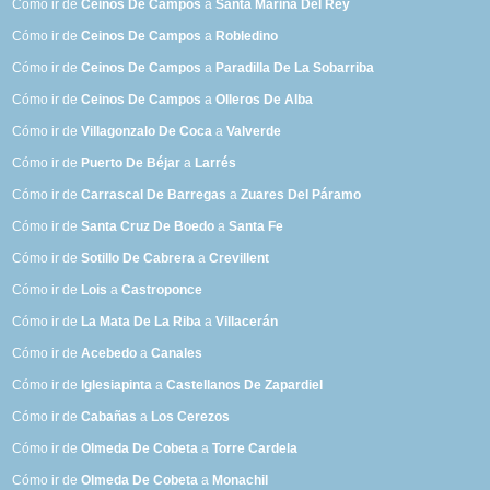
Cómo ir de
Ceinos De Campos
a
Santa Marina Del Rey
Cómo ir de
Ceinos De Campos
a
Robledino
Cómo ir de
Ceinos De Campos
a
Paradilla De La Sobarriba
Cómo ir de
Ceinos De Campos
a
Olleros De Alba
Cómo ir de
Villagonzalo De Coca
a
Valverde
Cómo ir de
Puerto De Béjar
a
Larrés
Cómo ir de
Carrascal De Barregas
a
Zuares Del Páramo
Cómo ir de
Santa Cruz De Boedo
a
Santa Fe
Cómo ir de
Sotillo De Cabrera
a
Crevillent
Cómo ir de
Lois
a
Castroponce
Cómo ir de
La Mata De La Riba
a
Villacerán
Cómo ir de
Acebedo
a
Canales
Cómo ir de
Iglesiapinta
a
Castellanos De Zapardiel
Cómo ir de
Cabañas
a
Los Cerezos
Cómo ir de
Olmeda De Cobeta
a
Torre Cardela
Cómo ir de
Olmeda De Cobeta
a
Monachil