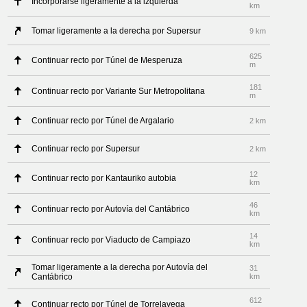
Incorporarse ligeramente a la izquierda
km
Tomar ligeramente a la derecha por Supersur
9 km
625
Continuar recto por Túnel de Mesperuza
m
181
Continuar recto por Variante Sur Metropolitana
m
Continuar recto por Túnel de Argalario
2 km
Continuar recto por Supersur
2 km
12
Continuar recto por Kantauriko autobia
km
46
Continuar recto por Autovía del Cantábrico
km
14
Continuar recto por Viaducto de Campiazo
km
Tomar ligeramente a la derecha por Autovía del
31
Cantábrico
km
612
Continuar recto por Túnel de Torrelavega