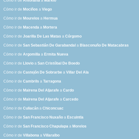
Cómo ir de
Antoñana
a
Markio
Cómo ir de
Mociños
a
Viego
Cómo ir de
Mourelos
a
Hermua
Cómo ir de
Macenda
a
Mortera
Cómo ir de
Joarilla De Las Matas
a
Córgomo
Cómo ir de
San Sebastián De Garabandal
a
Blasconuño De Matacabras
Cómo ir de
Argomilla
a
Ermita Nueva
Cómo ir de
Llovio
a
San Cristóbal De Boedo
Cómo ir de
Castejón De Sobrarbe
a
Villar Del Ala
Cómo ir de
Cambrils
a
Tarragona
Cómo ir de
Mairena Del Aljarafe
a
Cardo
Cómo ir de
Mairena Del Aljarafe
a
Carcedo
Cómo ir de
Culiacán
a
Chiconcuac
Cómo ir de
San Francisco Nuxaño
a
Escuintla
Cómo ir de
San Francisco Chapulapa
a
Morelos
Cómo ir de
Villabona
a
Villaralbo