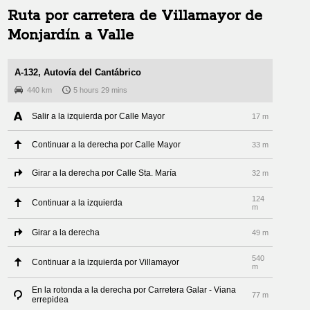
Ruta por carretera de
Villamayor de
Monjardín
a
Valle
A-132, Autovía del Cantábrico
440 km
5 hours 29 mins
Salir a la izquierda por Calle Mayor
17 m
Continuar a la derecha por Calle Mayor
33 m
Girar a la derecha por Calle Sta. María
32 m
124
Continuar a la izquierda
m
Girar a la derecha
49 m
540
Continuar a la izquierda por Villamayor
m
En la rotonda a la derecha por Carretera Galar - Viana
77 m
errepidea