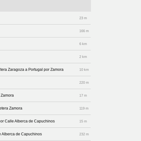
23 m
166 m
6 km
2 km
rretera Zaragoza a Portugal por Zamora
10 km
220 m
a Zamora
17 m
retera Zamora
119 m
por Calle Alberca de Capuchinos
15 m
lle Alberca de Capuchinos
232 m