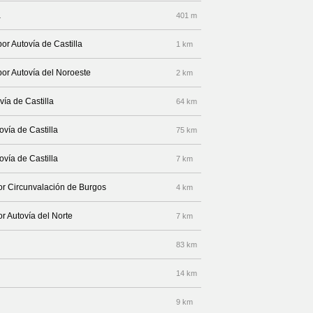
a
401 m
or Autovía de Castilla
1 km
por Autovía del Noroeste
2 km
ía de Castilla
64 km
ovía de Castilla
75 km
ovía de Castilla
7 km
or Circunvalación de Burgos
4 km
r Autovía del Norte
7 km
83 km
14 km
9 km