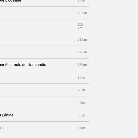
 por L’Océane
7 km
a
257 m
115
km
59 km
776 m
 por Autoroute de Normandie
18 km
a
1 km
78 m
4 km
d Lénine
85 m
énine
4 km