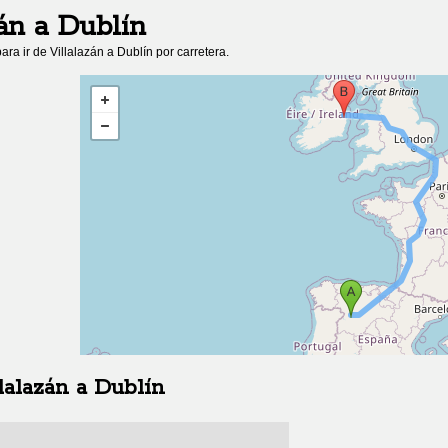
án
a
Dublín
ara ir de
Villalazán
a
Dublín
por carretera.
lalazán
a
Dublín