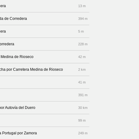
dera
13 m
nda de Corredera
394 m
dera
5 m
Corredera
228 m
ra Medina de Rioseco
42 m
recha por Carretera Medina de Rioseco
2 km
41 m
391 m
por Autovía del Duero
30 km
99 m
a Portugal por Zamora
249 m