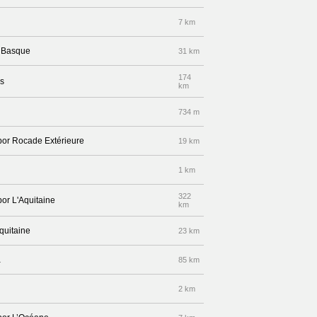
7 km
e Basque
31 km
174
es
km
734 m
 por Rocade Extérieure
19 km
1 km
322
por L'Aquitaine
km
quitaine
23 km
a
85 km
2 km