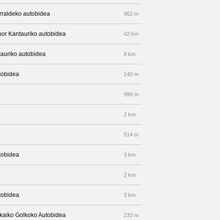
arraldeko autobidea
962 m
 por Kantauriko autobidea
42 km
tauriko autobidea
8 km
tobidea
140 m
999 m
2 km
514 m
tobidea
3 km
2 km
tobidea
3 km
zkaiko Golkoko Autobidea
233 m