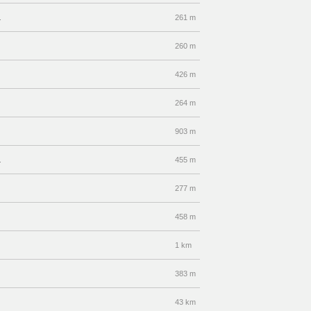
a
261 m
260 m
426 m
264 m
903 m
a
455 m
277 m
458 m
1 km
383 m
43 km