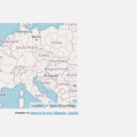
Leaflet
|
© OpenStreetMap
Ampliar el
mapa de la ruta
Villalazán
-
Dublín