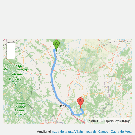
Leaflet
|
© OpenStreetMap
Ampliar el
mapa de la ruta
Villahermosa del Campo
-
Cabra de Mora