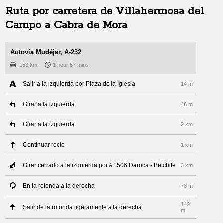
Ruta por carretera de
Villahermosa del
Campo
a
Cabra de Mora
Autovía Mudéjar, A-232
153 km
1 hour 57 mins
Salir a la izquierda por Plaza de la Iglesia
14 m
Girar a la izquierda
46 m
Girar a la izquierda
2 km
Continuar recto
1 km
Girar cerrado a la izquierda por A 1506 Daroca - Belchite
3 km
En la rotonda a la derecha
78 m
149
Salir de la rotonda ligeramente a la derecha
m