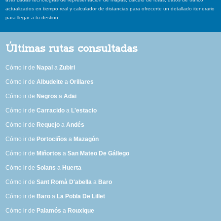
actualizados en tiempo real y calculador de distancias para ofrecerte un detallado itenerario
para llegar a tu destino.
Últimas rutas consultadas
Cómo ir de
Napal
a
Zubiri
Cómo ir de
Albudeite
a
Orillares
Cómo ir de
Negros
a
Adai
Cómo ir de
Carracido
a
L'estacio
Cómo ir de
Requejo
a
Andés
Cómo ir de
Portociños
a
Mazagón
Cómo ir de
Miñortos
a
San Mateo De Gállego
Cómo ir de
Solans
a
Huerta
Cómo ir de
Sant Romà D'abella
a
Baro
Cómo ir de
Baro
a
La Pobla De Lillet
Cómo ir de
Palamós
a
Rouxique