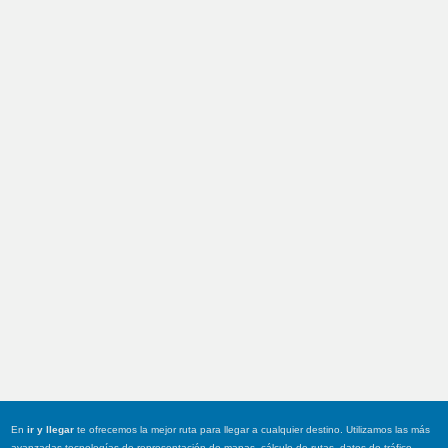
En
ir y llegar
te ofrecemos la mejor ruta para llegar a cualquier destino. Utilizamos las más
avanzadas tecnologías de representación de mapas, cálculo de rutas, datos de tráfico