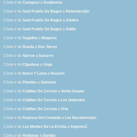
Cómo ir de
Canapost
a
Donjimeno
Cómo ir de
Sant Fruitós De Bages
a
Rebordechán
Cómo ir de
Sant Fruitós De Bages
a
Añobre
Cómo ir de
Sant Fruitós De Bages
a
Aldán
Cómo ir de
Sagallos
a
Mugares
Cómo ir de
Rueda
a
Dos Torres
Cómo ir de
Narros
a
Isavarre
Cómo ir de
Cigudosa
a
Ungo
Cómo ir de
Ituero Y Lama
a
Nazaret
Cómo ir de
Pinedas
a
Gabanes
Cómo ir de
Cubillas De Cerrato
a
Venta Gaspar
Cómo ir de
Cubillas De Cerrato
a
Los Gallardos
Cómo ir de
Cubillas De Cerrato
a
Oria
Cómo ir de
Represa Del Condado
a
Los Navalmorales
Cómo ir de
Los Montes De La Ermita
a
Algemesí
Cómo ir de
Hontanar
a
Gundar