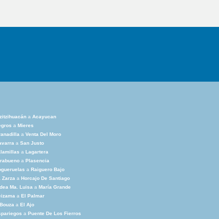
zitzihuacán
a
Acayucan
egros
a
Mieres
anadilla
a
Venta Del Moro
avarra
a
San Justo
lamillas
a
Lagartera
irabueno
a
Plasencia
ogueruelas
a
Raiguero Bajo
 Zarza
a
Horcajo De Santiago
dea Ma. Luisa
a
María Grande
eizama
a
El Palmar
 Bouza
a
El Ajo
spariegos
a
Puente De Los Fierros