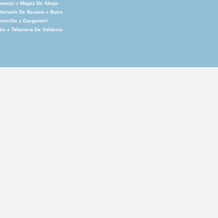
busejo
a
Magaz De Abajo
lleruelo De Bezana
a
Buira
rrecilla
a
Gargantiel
ba
a
Tabanera De Valdavia