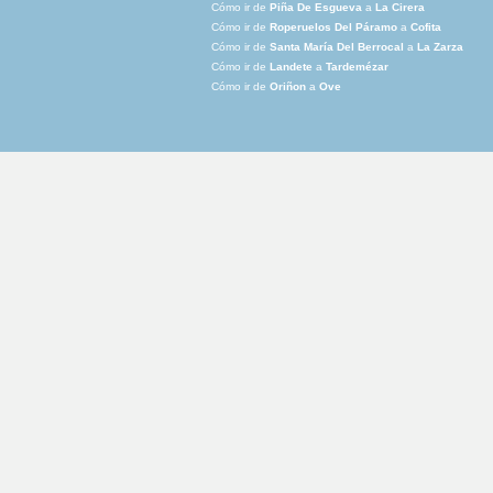
Cómo ir de
Piña De Esgueva
a
La Cirera
Cómo ir de
Roperuelos Del Páramo
a
Cofita
Cómo ir de
Santa María Del Berrocal
a
La Zarza
Cómo ir de
Landete
a
Tardemézar
Cómo ir de
Oriñon
a
Ove