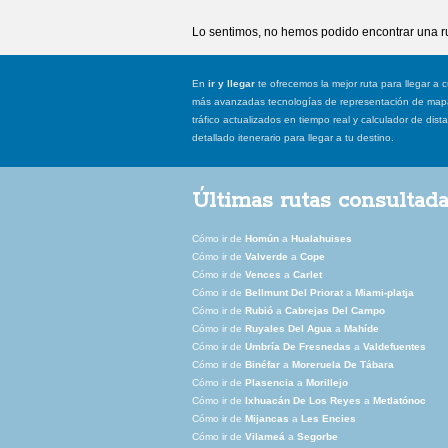
Lo sentimos, no hemos podido encontrar una ru
En
ir y llegar
te ofrecemos la mejor ruta para llegar a c
más avanzadas tecnologías de representación de mapas
tráfico actualizados en tiempo real y calculador de dist
detallado itenerario para llegar a tu destino.
Últimas rutas consultad
Cómo ir de
Homún
a
Hualahuises
Cómo ir de
Valverde
a
Cope
Cómo ir de
Vences
a
Carlet
Cómo ir de
Bellmunt Del Priorat
a
Miami-platja
Cómo ir de
Rubió
a
Cabrejas Del Campo
Cómo ir de
Ruyales Del Agua
a
Mahíde
Cómo ir de
Umbría De Fresnedas
a
Valdefuentes
Cómo ir de
Binéfar
a
Moreruela De Tábara
Cómo ir de
Plasencia
a
Morillejo
Cómo ir de
Ixhuacán De Los Reyes
a
Metlatónoc
Cómo ir de
Mijancas
a
Les Encies
Cómo ir de
Vilameá
a
Segorbe