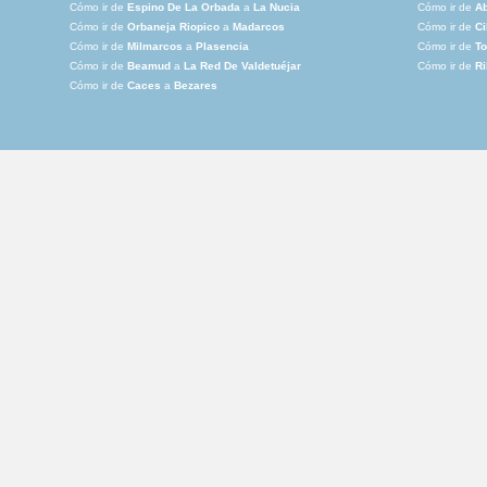
Cómo ir de
Espino De La Orbada
a
La Nucia
Cómo ir de
A
Cómo ir de
Orbaneja Riopico
a
Madarcos
Cómo ir de
Ci
Cómo ir de
Milmarcos
a
Plasencia
Cómo ir de
To
Cómo ir de
Beamud
a
La Red De Valdetuéjar
Cómo ir de
Ri
Cómo ir de
Caces
a
Bezares