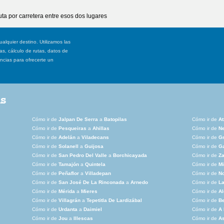
ta por carretera entre esos dos lugares
ualquier destino. Utilizamos las
, cálculo de rutas, datos de
ancias para ofrecerte un
as
Cómo ir de
Jalpan De Serra
a
Batopilas
Cómo ir de
At
Cómo ir de
Pesqueiras
a
Ahillas
Cómo ir de
N
Cómo ir de
Adelán
a
Viladecans
Cómo ir de
Gr
Cómo ir de
Solanell
a
Guijosa
Cómo ir de
G
Cómo ir de
San Pedro Del Valle
a
Borchicayada
Cómo ir de
Za
Cómo ir de
Tamajón
a
Quintela
Cómo ir de
M
Cómo ir de
Peñaflor
a
Villadepan
Cómo ir de
N
Cómo ir de
San José De La Rinconada
a
Arnedo
Cómo ir de
La
Cómo ir de
Mérida
a
Mieres
Cómo ir de
Al
Cómo ir de
Villagrán
a
Tepetitla De Lardizábal
Cómo ir de
B
Cómo ir de
Urdanta
a
Daimiel
Cómo ir de
A
Cómo ir de
Jou
a
Illescas
Cómo ir de
A