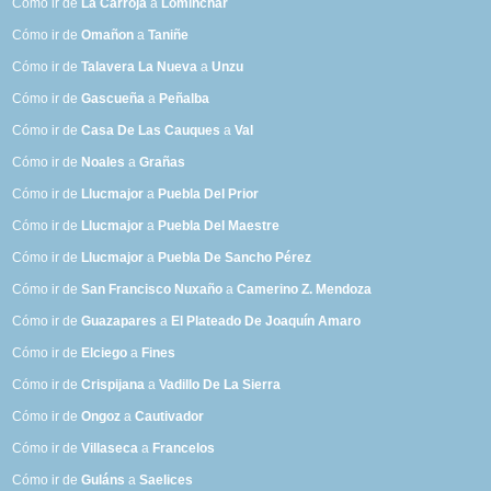
Cómo ir de
La Carroja
a
Lominchar
Cómo ir de
Omañon
a
Taniñe
Cómo ir de
Talavera La Nueva
a
Unzu
Cómo ir de
Gascueña
a
Peñalba
Cómo ir de
Casa De Las Cauques
a
Val
Cómo ir de
Noales
a
Grañas
Cómo ir de
Llucmajor
a
Puebla Del Prior
Cómo ir de
Llucmajor
a
Puebla Del Maestre
Cómo ir de
Llucmajor
a
Puebla De Sancho Pérez
Cómo ir de
San Francisco Nuxaño
a
Camerino Z. Mendoza
Cómo ir de
Guazapares
a
El Plateado De Joaquín Amaro
Cómo ir de
Elciego
a
Fines
Cómo ir de
Crispijana
a
Vadillo De La Sierra
Cómo ir de
Ongoz
a
Cautivador
Cómo ir de
Villaseca
a
Francelos
Cómo ir de
Guláns
a
Saelices