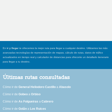
En
ir y llegar
te ofrecemos la mejor ruta para llegar a cualquier destino. Utilizamos las más
avanzadas tecnologías de representación de mapas, cálculo de rutas, datos de tráfico
actualizados en tiempo real y calculador de distancias para ofrecerte un detallado itenerario
para llegar a tu destino.
Últimas rutas consultadas
Cómo ir de
General Heliodoro Castillo
a
Abasolo
Cómo ir de
Gobeo
a
Orbiso
Cómo ir de
As Folgueiras
a
Cabrero
Cómo ir de
Golán
a
Los Ruices