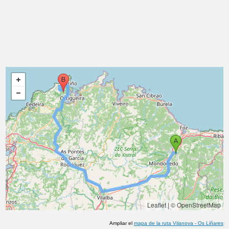
Leaflet
|
© OpenStreetMap
Ampliar el
mapa de la ruta
Vilanova
-
Os Liñares