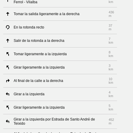
Ferrol - Vilalba
km
436
Tomar la salida ligeramente a la derecha
m
37
En la rotonda recto
m
7
Salir de la rotonda a la derecha
km
8
Tomar ligeramente a la izquierda
km
3
Girar ligeramente a la izquierda
km
10
Al final de la calle a la derecha
km
4
Girar a la izquierda
km
5
Girar ligeramente a la izquierda
km
Girar a la izquierda por Estrada de Santo André de
452
Teixido
m