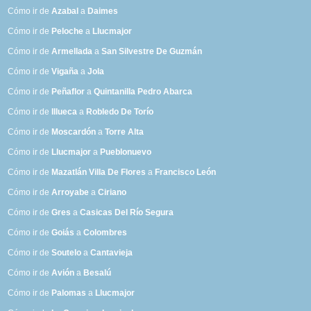
Cómo ir de
Azabal
a
Daimes
Cómo ir de
Peloche
a
Llucmajor
Cómo ir de
Armellada
a
San Silvestre De Guzmán
Cómo ir de
Vigaña
a
Jola
Cómo ir de
Peñaflor
a
Quintanilla Pedro Abarca
Cómo ir de
Illueca
a
Robledo De Torío
Cómo ir de
Moscardón
a
Torre Alta
Cómo ir de
Llucmajor
a
Pueblonuevo
Cómo ir de
Mazatlán Villa De Flores
a
Francisco León
Cómo ir de
Arroyabe
a
Ciriano
Cómo ir de
Gres
a
Casicas Del Río Segura
Cómo ir de
Goiás
a
Colombres
Cómo ir de
Soutelo
a
Cantavieja
Cómo ir de
Avión
a
Besalú
Cómo ir de
Palomas
a
Llucmajor