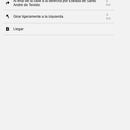
Al final de la calle a la derecha por Estrada de Santo
5
André de Teixido
km
4
Girar ligeramente a la izquierda
km
Llegar