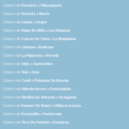
Cómo ir de
Ferreiros
a
Villavaquerín
Cómo ir de
Ramirás
a
Morés
Cómo ir de
Lapela
a
Liegos
Cómo ir de
Ribas De Miño
a
Los Rábanos
Cómo ir de
Cuacos De Yuste
a
La Magdalena
Cómo ir de
Llimiana
a
Ballestar
Cómo ir de
La Figuerosa
a
Poveda
Cómo ir de
Altès
a
Santocildes
Cómo ir de
Teià
a
Osia
Cómo ir de
Conill
a
Prádanos De Bureba
Cómo ir de
Villardeciervos
a
Fuensaldaña
Cómo ir de
Olmillos De Valverde
a
Ochagavía
Cómo ir de
Fuentes De Ropel
a
Ullíbarri-arrazua
Cómo ir de
Fresnadillo
a
Ponferrada
Cómo ir de
Torre De Peñafiel
a
Estubeny