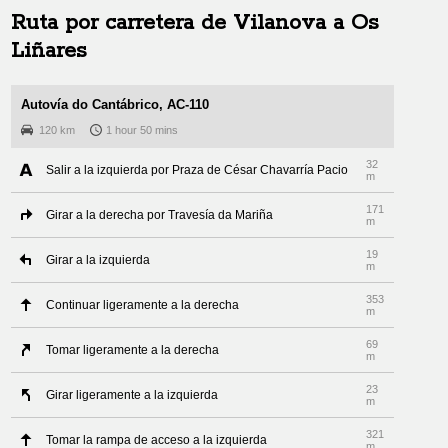
Ruta por carretera de
Vilanova
a
Os
Liñares
Autovía do Cantábrico, AC-110
120 km
1 hour 50 mins
32
Salir a la izquierda por Praza de César Chavarría Pacio
m
171
Girar a la derecha por Travesía da Mariña
m
19
Girar a la izquierda
m
353
Continuar ligeramente a la derecha
m
69
Tomar ligeramente a la derecha
m
23
Girar ligeramente a la izquierda
m
321
Tomar la rampa de acceso a la izquierda
m