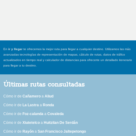
En
ir y llegar
te ofrecemos la mejor ruta para llegar a cualquier destino. Utilizamos las más
avanzadas tecnologías de representación de mapas, cálculo de rutas, datos de tráfico
actualizados en tiempo real y calculador de distancias para ofrecerte un detallado itenerario
para llegar a tu destino.
Últimas rutas consultadas
Cómo ir de
Cañamero
a
Aliud
Cómo ir de
La Lastra
a
Ronda
Cómo ir de
Foz-calanda
a
Covaleda
Cómo ir de
Xiutetelco
a
Huitzilan De Serdán
Cómo ir de
Rayón
a
San Francisco Jaltepetongo