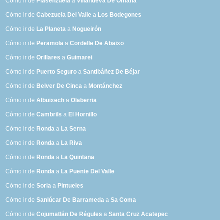
Cómo ir de
Plasenzuela
a
Villanueva De Omaña
Cómo ir de
Cabezuela Del Valle
a
Los Bodegones
Cómo ir de
La Planeta
a
Nogueirón
Cómo ir de
Peramola
a
Cordelle De Abaixo
Cómo ir de
Orillares
a
Guimarei
Cómo ir de
Puerto Seguro
a
Santibáñez De Béjar
Cómo ir de
Belver De Cinca
a
Montánchez
Cómo ir de
Albuixech
a
Olaberria
Cómo ir de
Cambrils
a
El Hornillo
Cómo ir de
Ronda
a
La Serna
Cómo ir de
Ronda
a
La Riva
Cómo ir de
Ronda
a
La Quintana
Cómo ir de
Ronda
a
La Puente Del Valle
Cómo ir de
Soria
a
Pintueles
Cómo ir de
Sanlúcar De Barrameda
a
Sa Coma
Cómo ir de
Cojumatlán De Régules
a
Santa Cruz Acatepec