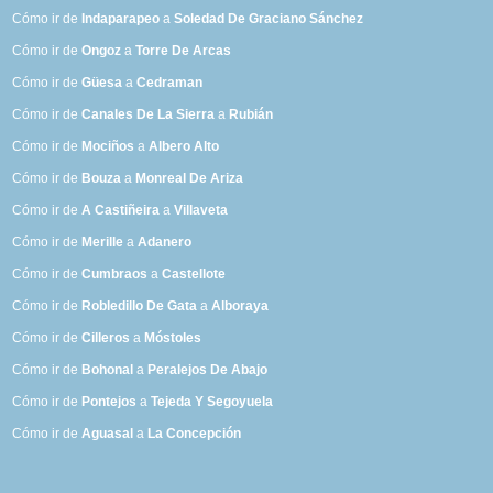
Cómo ir de
Indaparapeo
a
Soledad De Graciano Sánchez
Cómo ir de
Ongoz
a
Torre De Arcas
Cómo ir de
Güesa
a
Cedraman
Cómo ir de
Canales De La Sierra
a
Rubián
Cómo ir de
Mociños
a
Albero Alto
Cómo ir de
Bouza
a
Monreal De Ariza
Cómo ir de
A Castiñeira
a
Villaveta
Cómo ir de
Merille
a
Adanero
Cómo ir de
Cumbraos
a
Castellote
Cómo ir de
Robledillo De Gata
a
Alboraya
Cómo ir de
Cilleros
a
Móstoles
Cómo ir de
Bohonal
a
Peralejos De Abajo
Cómo ir de
Pontejos
a
Tejeda Y Segoyuela
Cómo ir de
Aguasal
a
La Concepción