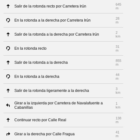
645
Salir de la rotonda recto por Carretera Irún
m
28
En la rotonda a la derecha por Carretera Irún
m
2
Salir de la rotonda a la derecha por Carretera Irún
km
31
En la rotonda recto
m
855
Salir de la rotonda a la derecha
m
44
En la rotonda a la derecha
m
3
Salir de la rotonda ligeramente a la derecha
km
Girar a la izquierda por Carretera de Navalafuente a
1
Cabanillas
km
138
Continuar recto por Calle Real
m
41
Girar a la derecha por Calle Fragua
m