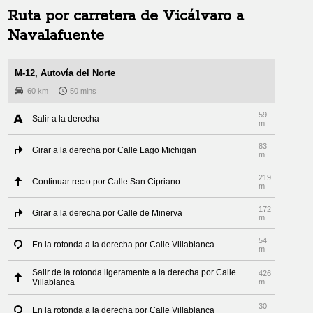
Ruta por carretera de
Vicálvaro
a
Navalafuente
M-12, Autovía del Norte
60 km
50 mins
59
Salir a la derecha
m
83
Girar a la derecha por Calle Lago Michigan
m
219
Continuar recto por Calle San Cipriano
m
172
Girar a la derecha por Calle de Minerva
m
54
En la rotonda a la derecha por Calle Villablanca
m
Salir de la rotonda ligeramente a la derecha por Calle
426
Villablanca
m
30
En la rotonda a la derecha por Calle Villablanca