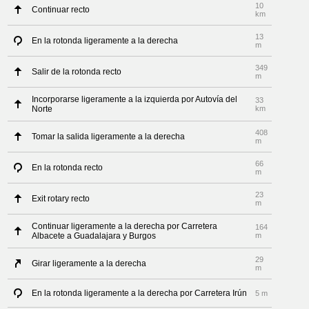
10
Continuar recto
km
13
En la rotonda ligeramente a la derecha
m
349
Salir de la rotonda recto
m
Incorporarse ligeramente a la izquierda por Autovía del
33
Norte
km
408
Tomar la salida ligeramente a la derecha
m
66
En la rotonda recto
m
23
Exit rotary recto
m
Continuar ligeramente a la derecha por Carretera
164
Albacete a Guadalajara y Burgos
m
29
Girar ligeramente a la derecha
m
En la rotonda ligeramente a la derecha por Carretera Irún
5 m