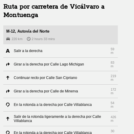
Ruta por carretera de
Vicálvaro
a
Montuenga
M-12, Autovía del Norte
220 km
2 hours 33 mins
59
Salir a la derecha
m
83
Girar a la derecha por Calle Lago Michigan
m
219
Continuar recto por Calle San Cipriano
m
172
Girar a la derecha por Calle de Minerva
m
54
En la rotonda a la derecha por Calle Villablanca
m
Salir de la rotonda ligeramente a la derecha por Calle
426
Villablanca
m
30
En la rotonda a la derecha por Calle Villablanca