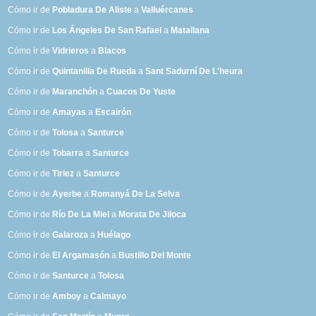
Cómo ir de
Pobladura De Aliste
a
Valluércanes
Cómo ir de
Los Ángeles De San Rafael
a
Matallana
Cómo ir de
Vidrieros
a
Blacos
Cómo ir de
Quintanilla De Rueda
a
Sant Sadurní De L'heura
Cómo ir de
Maranchón
a
Cuacos De Yuste
Cómo ir de
Amayas
a
Escairón
Cómo ir de
Tolosa
a
Santurce
Cómo ir de
Tobarra
a
Santurce
Cómo ir de
Tiriez
a
Santurce
Cómo ir de
Ayerbe
a
Romanyá De La Selva
Cómo ir de
Río De La Miel
a
Morata De Jiloca
Cómo ir de
Galaroza
a
Huélago
Cómo ir de
El Argamasón
a
Bustillo Del Monte
Cómo ir de
Santurce
a
Tolosa
Cómo ir de
Amboy
a
Calmayo