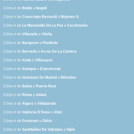
Cómo ir de
Balde
a
Nogolí
Cómo ir de
Conscripto Bernardi
a
Mojones S.
Cómo ir de
La Manzanilla De La Paz
a
Cacahoatán
Cómo ir de
Villanañe
a
Vileña
Cómo ir de
Ibarguren
a
Finolledo
Cómo ir de
Bernedo
a
Arcos De La Cantera
Cómo ir de
Anda
a
Villasayas
Cómo ir de
Alangua
a
Espronceda
Cómo ir de
Humanes De Madrid
a
Móstoles
Cómo ir de
Balea
a
Puerto Real
Cómo ir de
Reina
a
Aldatz
Cómo ir de
Algars
a
Villalpando
Cómo ir de
València D'Àneu
a
Altet
Cómo ir de
Freixenet
a
Olóriz
Cómo ir de
Santibáñez De Vidriales
a
Gijón