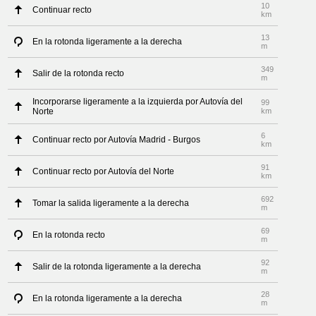
10
Continuar recto
km
13
En la rotonda ligeramente a la derecha
m
349
Salir de la rotonda recto
m
Incorporarse ligeramente a la izquierda por Autovía del
99
Norte
km
6
Continuar recto por Autovía Madrid - Burgos
km
91
Continuar recto por Autovía del Norte
km
692
Tomar la salida ligeramente a la derecha
m
69
En la rotonda recto
m
92
Salir de la rotonda ligeramente a la derecha
m
28
En la rotonda ligeramente a la derecha
m