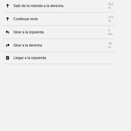
812
Salir de la rotonda a la derecha
m
177
Continuar recto
m
4
Girar a la izquierda
km
76
Girar a la derecha
m
Llegar a la izquierda