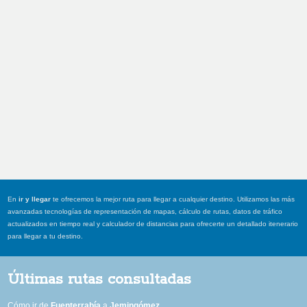
En
ir y llegar
te ofrecemos la mejor ruta para llegar a cualquier destino. Utilizamos las más
avanzadas tecnologías de representación de mapas, cálculo de rutas, datos de tráfico
actualizados en tiempo real y calculador de distancias para ofrecerte un detallado itenerario
para llegar a tu destino.
Últimas rutas consultadas
Cómo ir de
Fuenterrabía
a
Jemingómez