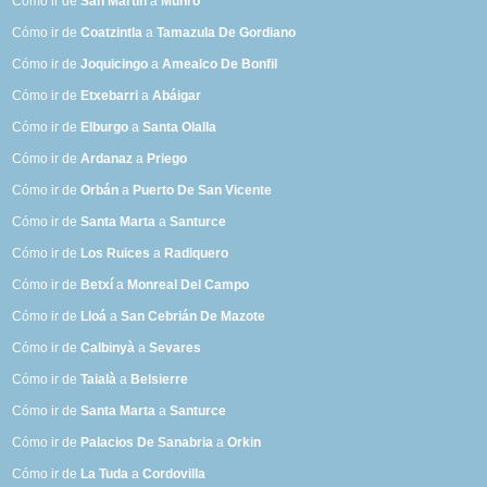
Cómo ir de
San Martín
a
Munro
Cómo ir de
Coatzintla
a
Tamazula De Gordiano
Cómo ir de
Joquicingo
a
Amealco De Bonfil
Cómo ir de
Etxebarri
a
Abáigar
Cómo ir de
Elburgo
a
Santa Olalla
Cómo ir de
Ardanaz
a
Priego
Cómo ir de
Orbán
a
Puerto De San Vicente
Cómo ir de
Santa Marta
a
Santurce
Cómo ir de
Los Ruices
a
Radiquero
Cómo ir de
Betxí
a
Monreal Del Campo
Cómo ir de
Lloá
a
San Cebrián De Mazote
Cómo ir de
Calbinyà
a
Sevares
Cómo ir de
Taialà
a
Belsierre
Cómo ir de
Santa Marta
a
Santurce
Cómo ir de
Palacios De Sanabria
a
Orkin
Cómo ir de
La Tuda
a
Cordovilla