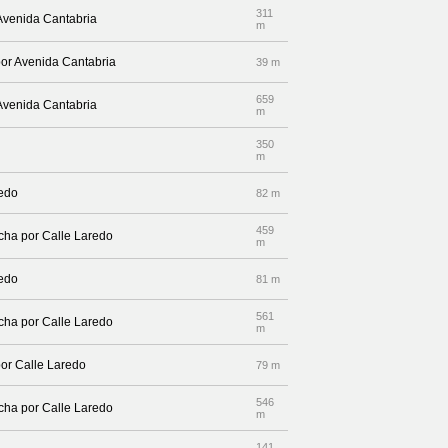
311
 Avenida Cantabria
m
por Avenida Cantabria
39 m
659
 Avenida Cantabria
m
350
m
redo
82 m
459
echa por Calle Laredo
m
redo
81 m
561
echa por Calle Laredo
m
por Calle Laredo
79 m
546
echa por Calle Laredo
m
141