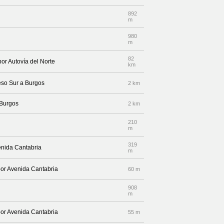
892
m
980
m
82
por Autovía del Norte
km
eso Sur a Burgos
2 km
 Burgos
2 km
210
m
319
enida Cantabria
m
por Avenida Cantabria
60 m
908
m
por Avenida Cantabria
55 m