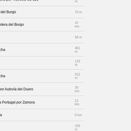
m
 del Burgo
70 m
47
retera del Burgo
km
58 m
451
echa
m
133
m
512
echa
m
30
por Autovía del Duero
km
21
a Portugal por Zamora
km
da
6 km
156
a
m