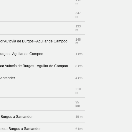
m
347
m
133
m
148
por Autovía de Burgos - Aguilar de Campoo
m
 Burgos - Aguilar de Campoo
1 km
 por Autovía de Burgos - Aguilar de Campoo
8 km
Santander
4 km
210
a
m
95
km
a Burgos a Santander
19 m
retera Burgos a Santander
6 km