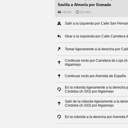
Sevilla a Almería por Granada
48 km
52 mins
Salir a la izquierda por Calle San Ferna
Girar a la izquierda por Calle Carretera 
Tomar ligeramente a la derecha por Call
Continuar recto por Carretera de Loja (
Algarinejo
Continuar recto por Avenida de España
En la rotonda ligeramente a la derecha p
Córdoba (A-333) por Algarinejo
Salir de la rotonda ligeramente a la der
Córdoba (A-333) por Algarinejo
En la rotonda a la derecha por Avenida 