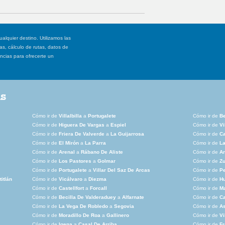
ualquier destino. Utilizamos las
, cálculo de rutas, datos de
ancias para ofrecerte un
as
Cómo ir de
Villalbilla
a
Portugalete
Cómo ir de
B
Cómo ir de
Higuera De Vargas
a
Espiel
Cómo ir de
Vi
Cómo ir de
Friera De Valverde
a
La Guijarrosa
Cómo ir de
Ca
Cómo ir de
El Mirón
a
La Parra
Cómo ir de
La
Cómo ir de
Arenal
a
Rábano De Aliste
Cómo ir de
An
Cómo ir de
Los Pastores
a
Golmar
Cómo ir de
Z
Cómo ir de
Portugalete
a
Villar Del Saz De Arcas
Cómo ir de
Pe
titlán
Cómo ir de
Vicálvaro
a
Diezma
Cómo ir de
Hu
Cómo ir de
Castellfort
a
Forcall
Cómo ir de
M
Cómo ir de
Becilla De Valderaduey
a
Alfarnate
Cómo ir de
C
Cómo ir de
La Vega De Robledo
a
Segovia
Cómo ir de
As
Cómo ir de
Moradillo De Roa
a
Gallinero
Cómo ir de
Vi
Cómo ir de
Igena
a
Casal De Arriba
Cómo ir de
F