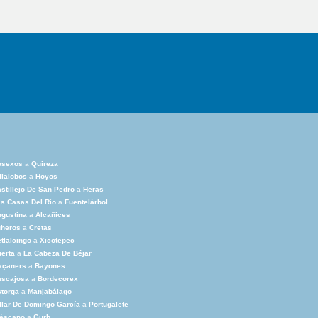
esexos
a
Quireza
llalobos
a
Hoyos
stillejo De San Pedro
a
Heras
s Casas Del Río
a
Fuentelárbol
gustina
a
Alcañices
uheros
a
Cretas
tlalcingo
a
Xicotepec
erta
a
La Cabeza De Béjar
açaners
a
Bayones
ascajosa
a
Bordecorex
torga
a
Manjabálago
llar De Domingo García
a
Portugalete
réscano
a
Gurb