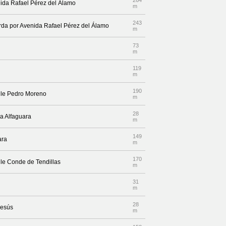
264
enida Rafael Pérez del Álamo
m
243
erda por Avenida Rafael Pérez del Álamo
m
73
m
119
m
190
alle Pedro Moreno
m
28
aza Alfaguara
m
149
ara
m
170
lle Conde de Tendillas
m
31
m
28
Jesús
m