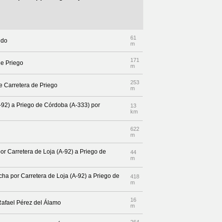
61
ndo
m
171
de Priego
m
253
e Carretera de Priego
m
A-92) a Priego de Córdoba (A-333) por
13
km
622
m
or Carretera de Loja (A-92) a Priego de
44
m
echa por Carretera de Loja (A-92) a Priego de
418
m
16
Rafael Pérez del Álamo
m