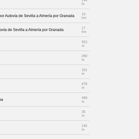
194
m
10
por Autovía de Sevilla a Almería por Granada
km
17
tovía de Sevilla a Almería por Granada
km
553
a
m
290
m
101
m
678
m
499
ha
m
35
m
140
m