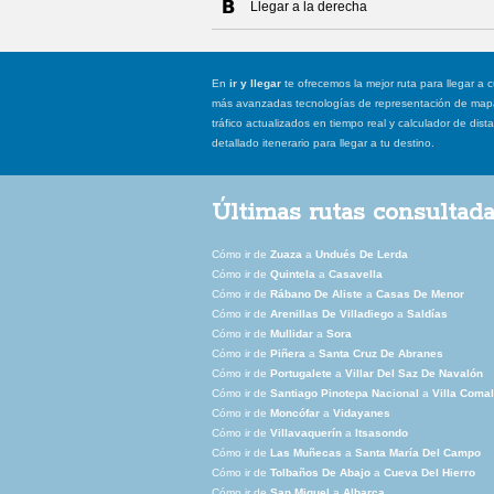
Llegar a la derecha
En
ir y llegar
te ofrecemos la mejor ruta para llegar a c
más avanzadas tecnologías de representación de mapas
tráfico actualizados en tiempo real y calculador de dist
detallado itenerario para llegar a tu destino.
Últimas rutas consultad
Cómo ir de
Zuaza
a
Undués De Lerda
Cómo ir de
Quintela
a
Casavella
Cómo ir de
Rábano De Aliste
a
Casas De Menor
Cómo ir de
Arenillas De Villadiego
a
Saldías
Cómo ir de
Mullidar
a
Sora
Cómo ir de
Piñera
a
Santa Cruz De Abranes
Cómo ir de
Portugalete
a
Villar Del Saz De Navalón
Cómo ir de
Santiago Pinotepa Nacional
a
Villa Comal
Cómo ir de
Moncófar
a
Vidayanes
Cómo ir de
Villavaquerín
a
Itsasondo
Cómo ir de
Las Muñecas
a
Santa María Del Campo
Cómo ir de
Tolbaños De Abajo
a
Cueva Del Hierro
Cómo ir de
San Miguel
a
Albarca