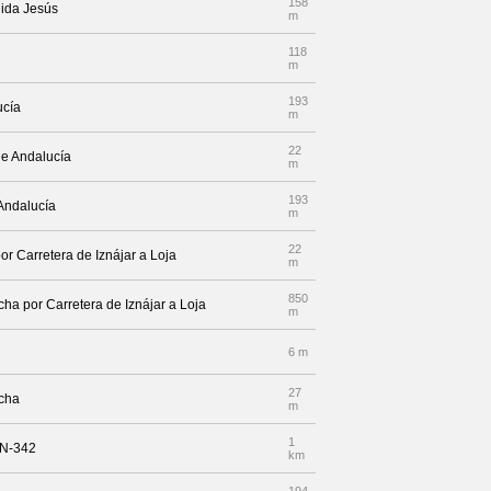
158
nida Jesús
m
118
m
193
ucía
m
22
de Andalucía
m
193
 Andalucía
m
22
or Carretera de Iznájar a Loja
m
850
cha por Carretera de Iznájar a Loja
m
6 m
27
echa
m
1
 N-342
km