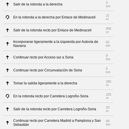
3
Salir de la rotonda a la derecha
km
21
En la rotonda a la derecha por Enlace de Medinaceli
m
836
Salir de la rotonda recto por Enlace de Medinaceli
m
Incorporarse ligeramente a la izquierda por Autovía de
62
Navarra
km
8
Continuar recto por Acceso sur a Soria
km
5
Continuar recto por Circunvalación de Soria
km
280
Tomar la salida ligeramente a la derecha
m
225
En la rotonda recto por Carretera Logroño-Soria
m
20
Salir de la rotonda recto por Carretera Logroño-Soria
m
Continuar recto por Carretera Madrid a Pamplona y San
56
Sebastián
km