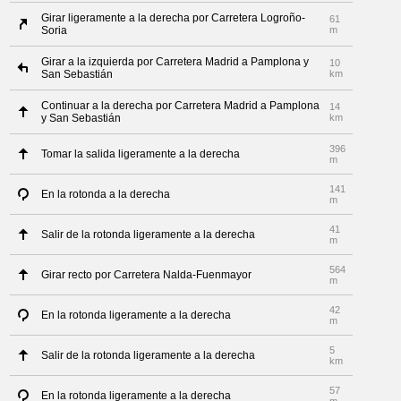
Girar ligeramente a la derecha por Carretera Logroño-
61
Soria
m
Girar a la izquierda por Carretera Madrid a Pamplona y
10
San Sebastián
km
Continuar a la derecha por Carretera Madrid a Pamplona
14
y San Sebastián
km
396
Tomar la salida ligeramente a la derecha
m
141
En la rotonda a la derecha
m
41
Salir de la rotonda ligeramente a la derecha
m
564
Girar recto por Carretera Nalda-Fuenmayor
m
42
En la rotonda ligeramente a la derecha
m
5
Salir de la rotonda ligeramente a la derecha
km
57
En la rotonda ligeramente a la derecha