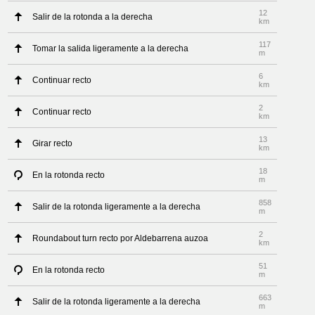
12
Salir de la rotonda a la derecha
km
117
Tomar la salida ligeramente a la derecha
m
6
Continuar recto
km
2
Continuar recto
km
13
Girar recto
km
18
En la rotonda recto
m
858
Salir de la rotonda ligeramente a la derecha
m
2
Roundabout turn recto por Aldebarrena auzoa
km
51
En la rotonda recto
m
663
Salir de la rotonda ligeramente a la derecha
m