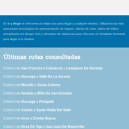
En
ir y llegar
te ofrecemos la mejor ruta para llegar a cualquier destino. Utilizamos las más
avanzadas tecnologías de representación de mapas, cálculo de rutas, datos de tráfico
actualizados en tiempo real y calculador de distancias para ofrecerte un detallado itenerario
para llegar a tu destino.
Últimas rutas consultadas
Cómo ir de
San Francisco Cahuacuá
a
Lampazos De Naranjo
Cómo ir de
Berango
a
Valle De La Serena
Cómo ir de
Maroño
a
Santa Coloma
Cómo ir de
Ilarduia
a
Miño De San Esteban
Cómo ir de
Buruaga
a
Pelagalls
Cómo ir de
Azuelo
a
Santa Olalla Del Valle
Cómo ir de
Aras
a
Ermita Nueva
Cómo ir de
Brea De Tajo
a
San Juan De Mozarrifar