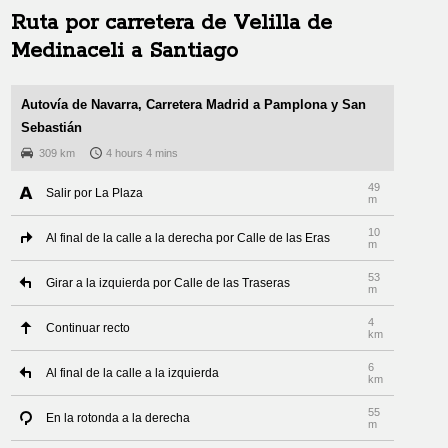
Ruta por carretera de
Velilla de
Medinaceli
a
Santiago
Autovía de Navarra, Carretera Madrid a Pamplona y San
Sebastián
309 km
4 hours 4 mins
49
Salir por La Plaza
m
10
Al final de la calle a la derecha por Calle de las Eras
m
53
Girar a la izquierda por Calle de las Traseras
m
4
Continuar recto
km
6
Al final de la calle a la izquierda
km
55
En la rotonda a la derecha
m