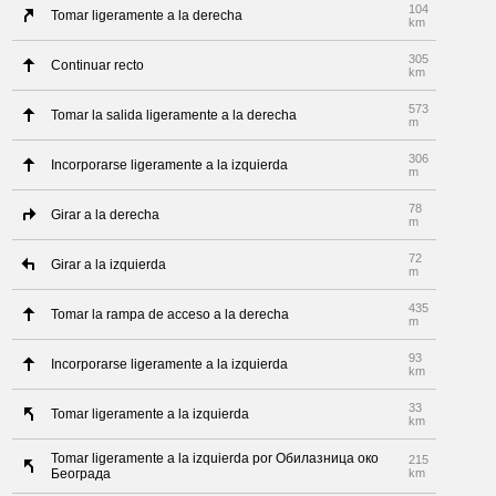
104
Tomar ligeramente a la derecha
km
305
Continuar recto
km
573
Tomar la salida ligeramente a la derecha
m
306
Incorporarse ligeramente a la izquierda
m
78
Girar a la derecha
m
72
Girar a la izquierda
m
435
Tomar la rampa de acceso a la derecha
m
93
Incorporarse ligeramente a la izquierda
km
33
Tomar ligeramente a la izquierda
km
Tomar ligeramente a la izquierda por Обилазница око
215
Београда
km