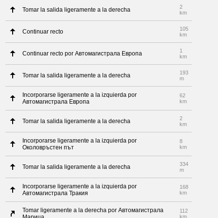
2
Tomar la salida ligeramente a la derecha
km
105
Continuar recto
km
1
Continuar recto por Автомагистрала Европа
km
193
Tomar la salida ligeramente a la derecha
m
Incorporarse ligeramente a la izquierda por
62
Автомагистрала Европа
km
2
Tomar la salida ligeramente a la derecha
km
Incorporarse ligeramente a la izquierda por
8
Околовръстен път
km
334
Tomar la salida ligeramente a la derecha
m
Incorporarse ligeramente a la izquierda por
168
Автомагистрала Тракия
km
Tomar ligeramente a la derecha por Автомагистрала
112
Марица
km