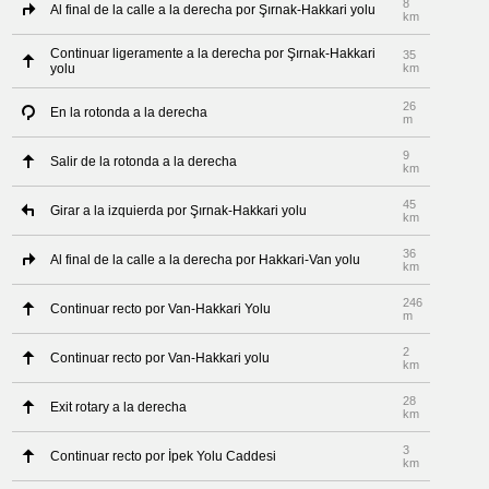
8
Al final de la calle a la derecha por Şırnak-Hakkari yolu
km
Continuar ligeramente a la derecha por Şırnak-Hakkari
35
yolu
km
26
En la rotonda a la derecha
m
9
Salir de la rotonda a la derecha
km
45
Girar a la izquierda por Şırnak-Hakkari yolu
km
36
Al final de la calle a la derecha por Hakkari-Van yolu
km
246
Continuar recto por Van-Hakkari Yolu
m
2
Continuar recto por Van-Hakkari yolu
km
28
Exit rotary a la derecha
km
3
Continuar recto por İpek Yolu Caddesi
km