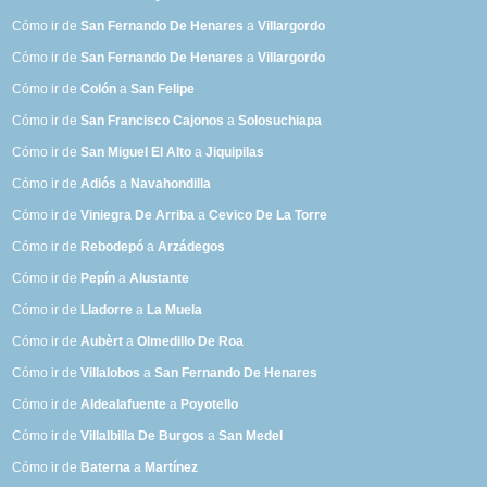
Cómo ir de
San Fernando De Henares
a
Villargordo
Cómo ir de
San Fernando De Henares
a
Villargordo
Cómo ir de
Colón
a
San Felipe
Cómo ir de
San Francisco Cajonos
a
Solosuchiapa
Cómo ir de
San Miguel El Alto
a
Jiquipilas
Cómo ir de
Adiós
a
Navahondilla
Cómo ir de
Viniegra De Arriba
a
Cevico De La Torre
Cómo ir de
Rebodepó
a
Arzádegos
Cómo ir de
Pepín
a
Alustante
Cómo ir de
Lladorre
a
La Muela
Cómo ir de
Aubèrt
a
Olmedillo De Roa
Cómo ir de
Villalobos
a
San Fernando De Henares
Cómo ir de
Aldealafuente
a
Poyotello
Cómo ir de
Villalbilla De Burgos
a
San Medel
Cómo ir de
Baterna
a
Martínez