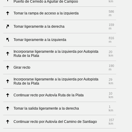
Puerto de Cerredo a Aguilar de Campoo
km
586
Tomar la rampa de acceso a la izquierda
m
159
Tomar ligeramente a la derecha
m
816
Tomar ligeramente a la izquierda
m
Incorporarse ligeramente a la izquierda por Autopista
20
Ruta de la Plata
km
190
Girar recto
m
Incorporarse ligeramente a la izquierda por Autopista
29
Ruta de la Plata
km
10
Continuar recto por Autovía Ruta de la Plata
km
1
Tomar la salida ligeramente a la derecha
km
157
Continuar recto por Autovía del Camino de Santiago
km