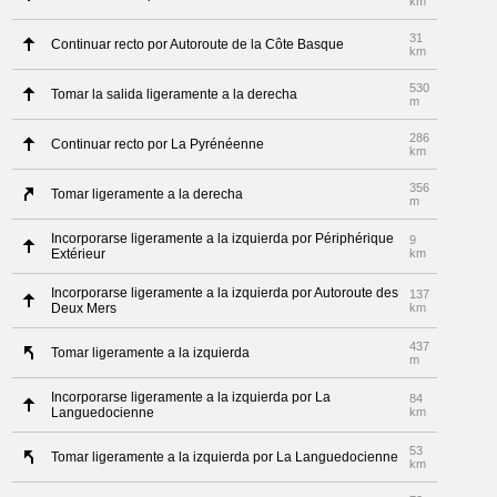
km
31
Continuar recto por Autoroute de la Côte Basque
km
530
Tomar la salida ligeramente a la derecha
m
286
Continuar recto por La Pyrénéenne
km
356
Tomar ligeramente a la derecha
m
Incorporarse ligeramente a la izquierda por Périphérique
9
Extérieur
km
Incorporarse ligeramente a la izquierda por Autoroute des
137
Deux Mers
km
437
Tomar ligeramente a la izquierda
m
Incorporarse ligeramente a la izquierda por La
84
Languedocienne
km
53
Tomar ligeramente a la izquierda por La Languedocienne
km