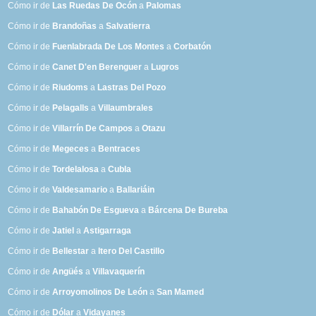
Cómo ir de
Las Ruedas De Ocón
a
Palomas
Cómo ir de
Brandoñas
a
Salvatierra
Cómo ir de
Fuenlabrada De Los Montes
a
Corbatón
Cómo ir de
Canet D'en Berenguer
a
Lugros
Cómo ir de
Riudoms
a
Lastras Del Pozo
Cómo ir de
Pelagalls
a
Villaumbrales
Cómo ir de
Villarrín De Campos
a
Otazu
Cómo ir de
Megeces
a
Bentraces
Cómo ir de
Tordelalosa
a
Cubla
Cómo ir de
Valdesamario
a
Ballariáin
Cómo ir de
Bahabón De Esgueva
a
Bárcena De Bureba
Cómo ir de
Jatiel
a
Astigarraga
Cómo ir de
Bellestar
a
Itero Del Castillo
Cómo ir de
Angüés
a
Villavaquerín
Cómo ir de
Arroyomolinos De León
a
San Mamed
Cómo ir de
Dólar
a
Vidayanes