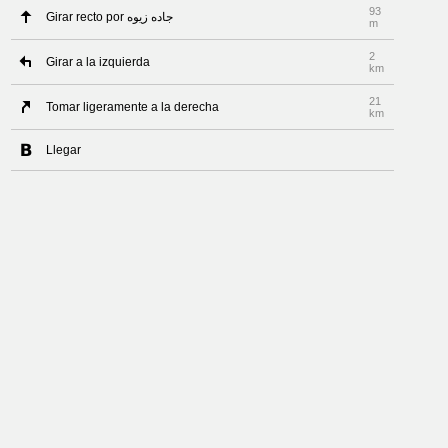
93
Girar recto por جاده زیوه
m
2
Girar a la izquierda
km
21
Tomar ligeramente a la derecha
km
Llegar