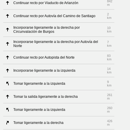
842
Continuar recto por Viaducto de Arlanzón
m
2
Continuar recto por Autovía del Camino de Santiago
km
Incorporarse ligeramente a la derecha por
10
Circunvalación de Burgos
km
Incorporarse ligeramente a la derecha por Autovía del
7
Norte
km
83
Continuar recto por Autopista del Norte
km
14
Incorporarse ligeramente a la izquierda
km
9
Tomar ligeramente a la izquierda
km
261
Tomar la salida ligeramente a la derecha
m
260
Tomar ligeramente a la izquierda
m
426
Tomar ligeramente a la derecha
m