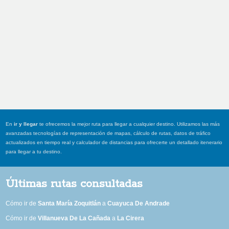
En
ir y llegar
te ofrecemos la mejor ruta para llegar a cualquier destino. Utilizamos las más
avanzadas tecnologías de representación de mapas, cálculo de rutas, datos de tráfico
actualizados en tiempo real y calculador de distancias para ofrecerte un detallado itenerario
para llegar a tu destino.
Últimas rutas consultadas
Cómo ir de
Santa María Zoquitlán
a
Cuayuca De Andrade
Cómo ir de
Villanueva De La Cañada
a
La Cirera