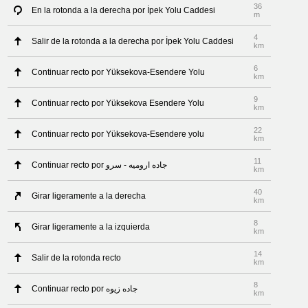
36
En la rotonda a la derecha por İpek Yolu Caddesi
m
4
Salir de la rotonda a la derecha por İpek Yolu Caddesi
km
6
Continuar recto por Yüksekova-Esendere Yolu
km
9
Continuar recto por Yüksekova Esendere Yolu
km
22
Continuar recto por Yüksekova-Esendere yolu
km
11
Continuar recto por جاده ارومیه - سرو
km
40
Girar ligeramente a la derecha
km
8
Girar ligeramente a la izquierda
km
14
Salir de la rotonda recto
km
8
Continuar recto por جاده زیوه
km