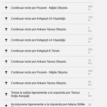
969
Continuar recto por Pozantı - Niğde Otoyolu
m
150
Continuar recto por Kırkgeçit-10 Viyadüğü
m
2
Continuar recto por Ankara-Tarsus Otoyolu
km
197
Continuar recto por Kırkgeçit-14 Viyadüğü
m
805
Continuar recto por Kırkgeçit-6 Tüneli
m
10
Continuar recto por Ankara-Tarsus Otoyolu
km
949
Continuar recto por Pozantı - Niğde Otoyolu
m
64
Continuar recto por Ankara-Tarsus Otoyolu
km
Tomar la salida ligeramente a la izquierda por Tarsus
2
Doğu Kavşağı
km
Incorporarse ligeramente a la izquierda por Adana-Silifke
30