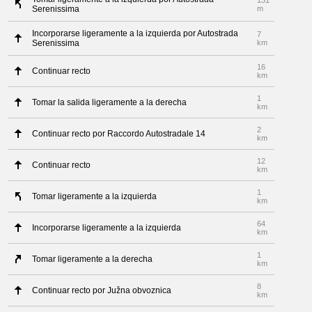
131
Serenissima
m
Incorporarse ligeramente a la izquierda por Autostrada
7
Serenissima
km
16
Continuar recto
km
1
Tomar la salida ligeramente a la derecha
km
2
Continuar recto por Raccordo Autostradale 14
km
12
Continuar recto
km
1
Tomar ligeramente a la izquierda
km
64
Incorporarse ligeramente a la izquierda
km
1
Tomar ligeramente a la derecha
km
8
Continuar recto por Južna obvoznica
km