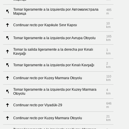
Tomar ligeramente a la izquierda por Автомагистрала
485
Марица
m
10
Continuar recto por Kapıkule Sınır Kapısı
km
165
Tomar ligeramente a la izquierda por Avrupa Otoyolu
km
Tomar la salida ligeramente a la derecha por Kınalı
1
Kavşağı
km
2
Tomar ligeramente a la izquierda por Kınalı Kavşağı
km
110
Continuar recto por Kuzey Marmara Otoyolu
km
Tomar ligeramente a la izquierda por Kuzey Marmara
4
Otoyolu
km
646
Continuar recto por Viyadük-29
m
21
Continuar recto por Kuzey Marmara Otoyolu
km