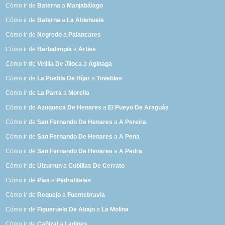
Cómo ir de
Baterna
a
Manjabálago
Cómo ir de
Baterna
a
La Aldehuela
Cómo ir de
Negredo
a
Palancares
Cómo ir de
Barbalimpia
a
Arties
Cómo ir de
Velilla De Jiloca
a
Aginaga
Cómo ir de
La Puebla De Híjar
a
Tinieblas
Cómo ir de
La Parra
a
Morella
Cómo ir de
Azuqueca De Henares
a
El Pueyo De Araguás
Cómo ir de
San Fernando De Henares
a
A Pereira
Cómo ir de
San Fernando De Henares
a
A Pena
Cómo ir de
San Fernando De Henares
a
A Pedra
Cómo ir de
Ulzurrun
a
Cubillas De Cerrato
Cómo ir de
Pías
a
Pedrafitelas
Cómo ir de
Requejo
a
Fuentebravia
Cómo ir de
Figueruela De Abajo
a
La Molina
Cómo ir de
Cañizal
a
Ladines