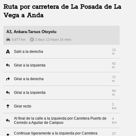
Ruta por carretera de
La Posada de La
Vega
a
Anda
A3, Ankara-Tarsus Otoyolu
5,677 km
2 days 12 hours 15 mins
13
Salir a la derecha
m
42
Girar a la izquierda
m
72
Girar a la derecha
m
84
Girar a la izquierda
m
3
Girar recto
km
Al final de la calle a la izquierda por Carretera Puerto de
4
Cerredo a Aguilar de Campoo
km
Continuar ligeramente a la izquierda por Carretera
27