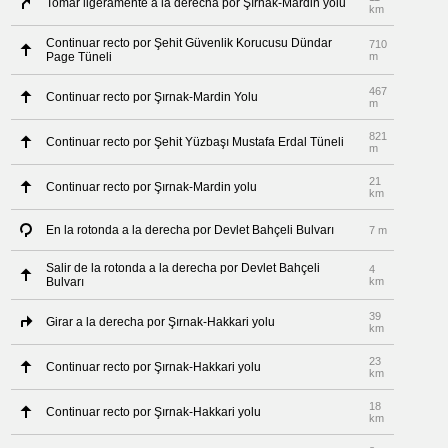
Tomar ligeramente a la derecha por Şırnak-Mardin yolu
km
Continuar recto por Şehit Güvenlik Korucusu Dündar
710
Page Tüneli
m
467
Continuar recto por Şırnak-Mardin Yolu
m
821
Continuar recto por Şehit Yüzbaşı Mustafa Erdal Tüneli
m
21
Continuar recto por Şırnak-Mardin yolu
km
En la rotonda a la derecha por Devlet Bahçeli Bulvarı
7 m
Salir de la rotonda a la derecha por Devlet Bahçeli
4
Bulvarı
km
39
Girar a la derecha por Şırnak-Hakkari yolu
km
23
Continuar recto por Şırnak-Hakkari yolu
km
18
Continuar recto por Şırnak-Hakkari yolu
km