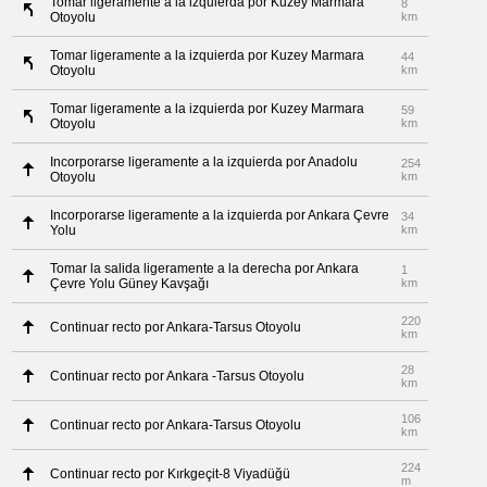
Tomar ligeramente a la izquierda por Kuzey Marmara
8
Otoyolu
km
Tomar ligeramente a la izquierda por Kuzey Marmara
44
Otoyolu
km
Tomar ligeramente a la izquierda por Kuzey Marmara
59
Otoyolu
km
Incorporarse ligeramente a la izquierda por Anadolu
254
Otoyolu
km
Incorporarse ligeramente a la izquierda por Ankara Çevre
34
Yolu
km
Tomar la salida ligeramente a la derecha por Ankara
1
Çevre Yolu Güney Kavşağı
km
220
Continuar recto por Ankara-Tarsus Otoyolu
km
28
Continuar recto por Ankara -Tarsus Otoyolu
km
106
Continuar recto por Ankara-Tarsus Otoyolu
km
224
Continuar recto por Kırkgeçit-8 Viyadüğü
m