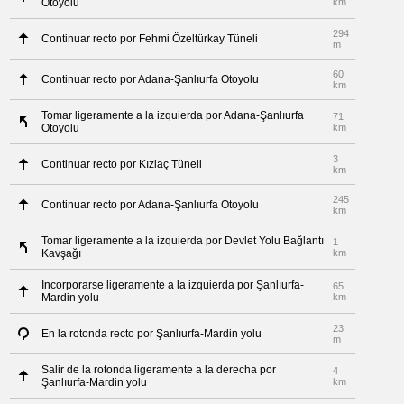
Otoyolu
km
294
Continuar recto por Fehmi Özeltürkay Tüneli
m
60
Continuar recto por Adana-Şanlıurfa Otoyolu
km
Tomar ligeramente a la izquierda por Adana-Şanlıurfa
71
Otoyolu
km
3
Continuar recto por Kızlaç Tüneli
km
245
Continuar recto por Adana-Şanlıurfa Otoyolu
km
Tomar ligeramente a la izquierda por Devlet Yolu Bağlantı
1
Kavşağı
km
Incorporarse ligeramente a la izquierda por Şanlıurfa-
65
Mardin yolu
km
23
En la rotonda recto por Şanlıurfa-Mardin yolu
m
Salir de la rotonda ligeramente a la derecha por
4
Şanlıurfa-Mardin yolu
km