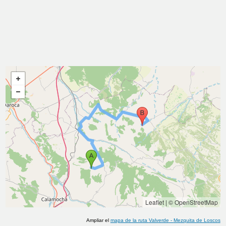
Leaflet
|
© OpenStreetMap
Ampliar el
mapa de la ruta
Valverde
-
Mezquita de Loscos