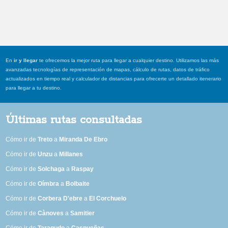
En
ir y llegar
te ofrecemos la mejor ruta para llegar a cualquier destino. Utilizamos las más
avanzadas tecnologías de representación de mapas, cálculo de rutas, datos de tráfico
actualizados en tiempo real y calculador de distancias para ofrecerte un detallado itenerario
para llegar a tu destino.
Últimas rutas consultadas
Cómo ir de
Treto
a
Miranda De Ebro
Cómo ir de
Unzu
a
Millanes
Cómo ir de
Solchaga
a
Raspay
Cómo ir de
Oímbra
a
Bolbaite
Cómo ir de
Corbera D'ebre
a
El Corchuelo
Cómo ir de
Cànoves
a
Samitier