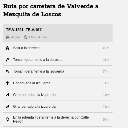
Ruta por carretera de
Valverde
a
Mezquita de Loscos
TE-V-1521, TE-V-1611
41 km
1 hour 4 mins
Salir a la derecha
45 m
Tomar ligeramente a la derecha
48 m
Tomar ligeramente a la izquierda
87 m
Continuar a la izquierda
3 km
Girar cerrado a la izquierda
6 km
Girar cerrado a la izquierda
4 km
En la rotonda ligeramente a la derecha por Calle
36 m
Peiron