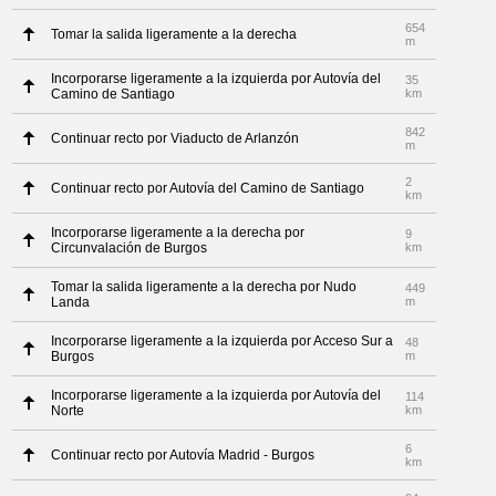
654
Tomar la salida ligeramente a la derecha
m
Incorporarse ligeramente a la izquierda por Autovía del
35
Camino de Santiago
km
842
Continuar recto por Viaducto de Arlanzón
m
2
Continuar recto por Autovía del Camino de Santiago
km
Incorporarse ligeramente a la derecha por
9
Circunvalación de Burgos
km
Tomar la salida ligeramente a la derecha por Nudo
449
Landa
m
Incorporarse ligeramente a la izquierda por Acceso Sur a
48
Burgos
m
Incorporarse ligeramente a la izquierda por Autovía del
114
Norte
km
6
Continuar recto por Autovía Madrid - Burgos
km