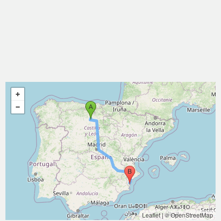
Leaflet
|
© OpenStreetMap