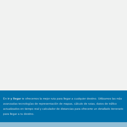
En
ir y llegar
te ofrecemos la mejor ruta para llegar a cualquier destino. Utilizamos las más
avanzadas tecnologías de representación de mapas, cálculo de rutas, datos de tráfico
actualizados en tiempo real y calculador de distancias para ofrecerte un detallado itenerario
para llegar a tu destino.