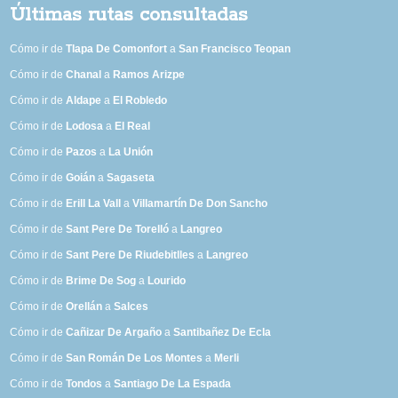
Últimas rutas consultadas
Cómo ir de
Tlapa De Comonfort
a
San Francisco Teopan
Cómo ir de
Chanal
a
Ramos Arizpe
Cómo ir de
Aldape
a
El Robledo
Cómo ir de
Lodosa
a
El Real
Cómo ir de
Pazos
a
La Unión
Cómo ir de
Goián
a
Sagaseta
Cómo ir de
Erill La Vall
a
Villamartín De Don Sancho
Cómo ir de
Sant Pere De Torelló
a
Langreo
Cómo ir de
Sant Pere De Riudebitlles
a
Langreo
Cómo ir de
Brime De Sog
a
Lourido
Cómo ir de
Orellán
a
Salces
Cómo ir de
Cañizar De Argaño
a
Santibañez De Ecla
Cómo ir de
San Román De Los Montes
a
Merli
Cómo ir de
Tondos
a
Santiago De La Espada