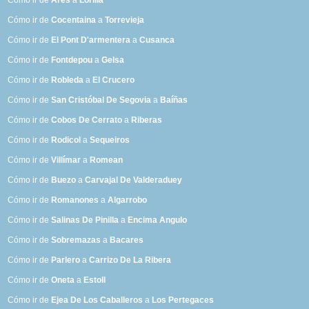
Cómo ir de
Ares
a
Lorilla
Cómo ir de
Cocentaina
a
Torrevieja
Cómo ir de
El Pont D'armentera
a
Cusanca
Cómo ir de
Fontdepou
a
Gelsa
Cómo ir de
Robleda
a
El Crucero
Cómo ir de
San Cristóbal De Segovia
a
Baíñas
Cómo ir de
Cobos De Cerrato
a
Riberas
Cómo ir de
Rodicol
a
Sequeiros
Cómo ir de
Villímar
a
Romean
Cómo ir de
Buezo
a
Carvajal De Valderaduey
Cómo ir de
Romanones
a
Algarrobo
Cómo ir de
Salinas De Pinilla
a
Encima Angulo
Cómo ir de
Sobremazas
a
Bacares
Cómo ir de
Parlero
a
Carrizo De La Ribera
Cómo ir de
Oneta
a
Estoll
Cómo ir de
Ejea De Los Caballeros
a
Los Pertegaces