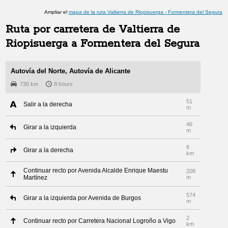
Ampliar el
mapa de la ruta
Valtierra de Riopisuerga
-
Formentera del Segura
Ruta por carretera de
Valtierra de
Riopisuerga
a
Formentera del Segura
Autovía del Norte, Autovía de Alicante
730 km
8 hours
51
Salir a la derecha
m
46
Girar a la izquierda
m
8
Girar a la derecha
km
Continuar recto por Avenida Alcalde Enrique Maestu
208
Martínez
m
574
Girar a la izquierda por Avenida de Burgos
m
2
Continuar recto por Carretera Nacional Logroño a Vigo
km