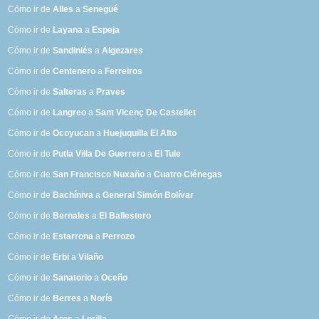
Cómo ir de
Alles
a
Senegüé
Cómo ir de
Layana
a
Espeja
Cómo ir de
Sandiniés
a
Algezares
Cómo ir de
Centenero
a
Ferreiros
Cómo ir de
Salteras
a
Praves
Cómo ir de
Langreo
a
Sant Vicenç De Castellet
Cómo ir de
Ocoyucan
a
Huejuquilla El Alto
Cómo ir de
Putla Villa De Guerrero
a
El Tule
Cómo ir de
San Francisco Nuxaño
a
Cuatro Ciénegas
Cómo ir de
Bachíniva
a
General Simón Bolívar
Cómo ir de
Bernales
a
El Ballestero
Cómo ir de
Estarrona
a
Perrozo
Cómo ir de
Erbi
a
Vilaño
Cómo ir de
Sanatorio
a
Oceño
Cómo ir de
Berres
a
Norís