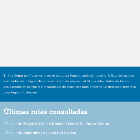
En
ir y llegar
te ofrecemos la mejor ruta para llegar a cualquier destino. Utilizamos las más
avanzadas tecnologías de representación de mapas, cálculo de rutas, datos de tráfico
actualizados en tiempo real y calculador de distancias para ofrecerte un detallado itenerario
para llegar a tu destino.
Últimas rutas consultadas
Cómo ir de
Zapardiel De La Ribera
a
Fonda De Santa Teresa
Cómo ir de
Almerimar
a
Llano Del Espino