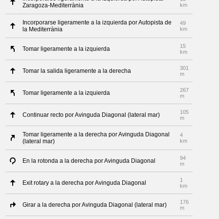
Zaragoza-Mediterrània
km
Incorporarse ligeramente a la izquierda por Autopista de
49
la Mediterrània
km
15
Tomar ligeramente a la izquierda
km
301
Tomar la salida ligeramente a la derecha
m
267
Tomar ligeramente a la izquierda
m
105
Continuar recto por Avinguda Diagonal (lateral mar)
m
Tomar ligeramente a la derecha por Avinguda Diagonal
4
(lateral mar)
km
94
En la rotonda a la derecha por Avinguda Diagonal
m
1
Exit rotary a la derecha por Avinguda Diagonal
km
176
Girar a la derecha por Avinguda Diagonal (lateral mar)
m