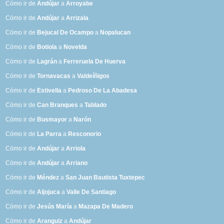
Cómo ir de
Andújar
a
Arroyabe
Cómo ir de
Andújar
a
Arrizala
Cómo ir de
Bejucal De Ocampo
a
Nopalucan
Cómo ir de
Botiola
a
Novelda
Cómo ir de
Lagrán
a
Ferreruela De Huerva
Cómo ir de
Tornavacas
a
Valdeíñigos
Cómo ir de
Estivella
a
Pedroso De La Abadesa
Cómo ir de
Can Branques
a
Tablado
Cómo ir de
Busmayor
a
Narón
Cómo ir de
La Parra
a
Resconorio
Cómo ir de
Andújar
a
Arriola
Cómo ir de
Andújar
a
Arriano
Cómo ir de
Méndez
a
San Juan Bautista Tuxtepec
Cómo ir de
Aljojuca
a
Valle De Santiago
Cómo ir de
Jesús María
a
Mazapa De Madero
Cómo ir de
Aranguiz
a
Andújar