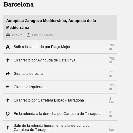
Barcelona
Autopista Zaragoza-Mediterrània, Autopista de la
Mediterrània
103 km
1 hour 23 mins
109
Salir a la izquierda por Plaça Major
m
701
Girar recto por Avinguda de Catalunya
m
27
Girar a la derecha
m
125
Girar a la izquierda
m
2
Girar recto por Carretera Bilbao - Tarragona
km
31
En la rotonda a la derecha por Carretera de Tarragona
m
Salir de la rotonda ligeramente a la derecha por
1
Carretera de Tarragona
km