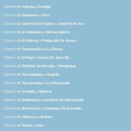
Cómo ir de
Anúcita
a
Andújar
Cómo ir de
Outomuro
a
Xirei
Cómo ir de
Castrelo De Abaixo
a
Javierre De Ara
Cómo ir de
A Fontaneira
a
Montecubeiro
Cómo ir de
El Soleràs
a
Población De Arroyo
Cómo ir de
Fuentesaúco
a
La Palma
Cómo ir de
El Pego
a
Casas De Juan Gil
Cómo ir de
Peñaflor De Hornija
a
Tembleque
Cómo ir de
Torreandaluz
a
Negrón
Cómo ir de
Torreandaluz
a
La Rinconada
Cómo ir de
Armuña
a
Matiena
Cómo ir de
Valdemora
a
Sanlúcar De Barrameda
Cómo ir de
Berninches
a
Cendejas De Enmedio
Cómo ir de
Villaseca
a
Buetas
Cómo ir de
Tamon
a
Ines