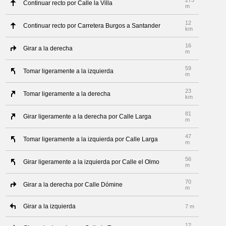
273
Continuar recto por Calle la Villa
m
12
Continuar recto por Carretera Burgos a Santander
km
16
Girar a la derecha
m
59
Tomar ligeramente a la izquierda
m
23
Tomar ligeramente a la derecha
km
81
Girar ligeramente a la derecha por Calle Larga
m
47
Tomar ligeramente a la izquierda por Calle Larga
m
56
Girar ligeramente a la izquierda por Calle el Olmo
m
70
Girar a la derecha por Calle Dómine
m
Girar a la izquierda
7 m
12