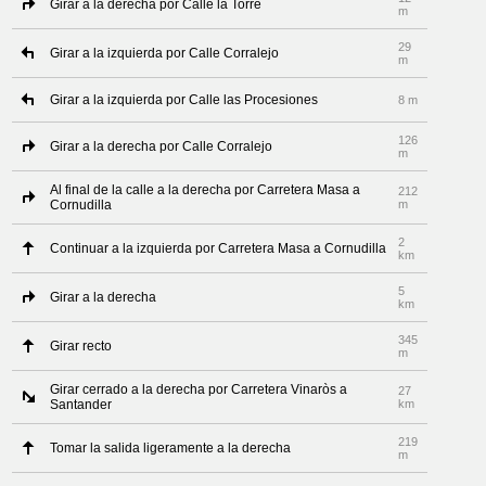
Girar a la derecha por Calle la Torre
m
29
Girar a la izquierda por Calle Corralejo
m
Girar a la izquierda por Calle las Procesiones
8 m
126
Girar a la derecha por Calle Corralejo
m
Al final de la calle a la derecha por Carretera Masa a
212
Cornudilla
m
2
Continuar a la izquierda por Carretera Masa a Cornudilla
km
5
Girar a la derecha
km
345
Girar recto
m
Girar cerrado a la derecha por Carretera Vinaròs a
27
Santander
km
219
Tomar la salida ligeramente a la derecha
m