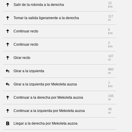
12
Salir de la rotonda a la derecha
km
117
Tomar la salida ligeramente a la derecha
m
6
Continuar recto
km
2
Continuar recto
km
107
Girar recto
m
860
Girar a la izquierda
m
1
Girar a la izquierda por Mekoleta auzoa
km
156
Continuar a la derecha por Mekoleta auzoa
m
40
Continuar a la izquierda por Mekoleta auzoa
m
Llegar a la derecha por Mekoleta auzoa