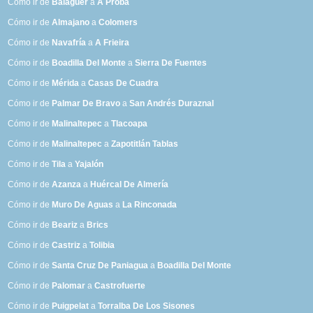
Cómo ir de
Balaguer
a
A Proba
Cómo ir de
Almajano
a
Colomers
Cómo ir de
Navafría
a
A Frieira
Cómo ir de
Boadilla Del Monte
a
Sierra De Fuentes
Cómo ir de
Mérida
a
Casas De Cuadra
Cómo ir de
Palmar De Bravo
a
San Andrés Duraznal
Cómo ir de
Malinaltepec
a
Tlacoapa
Cómo ir de
Malinaltepec
a
Zapotitlán Tablas
Cómo ir de
Tila
a
Yajalón
Cómo ir de
Azanza
a
Huércal De Almería
Cómo ir de
Muro De Aguas
a
La Rinconada
Cómo ir de
Beariz
a
Brics
Cómo ir de
Castriz
a
Tolibia
Cómo ir de
Santa Cruz De Paniagua
a
Boadilla Del Monte
Cómo ir de
Palomar
a
Castrofuerte
Cómo ir de
Puigpelat
a
Torralba De Los Sisones