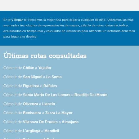
En
ir y llegar
te ofrecemos la mejor ruta para llegar a cualquier destino. Utilizamos las más
avanzadas tecnologías de representación de mapas, cálculo de rutas, datos de tráfico
actualizados en tiempo real y calculador de distancias para ofrecerte un detallado itenerario
para llegar a tu destino.
Últimas rutas consultadas
Cómo ir de
Chilón
a
Yajalón
Cómo ir de
San Miguel
a
La Santa
Cómo ir de
Figueiroa
a
Ráfales
Cómo ir de
Santa María De Las Lomas
a
Boadilla Del Monte
Cómo ir de
Olivenza
a
Llanelo
Cómo ir de
Benisuera
a
Zarza La Mayor
Cómo ir de
Vilanova De Prades
a
Almajano
Cómo ir de
L'argilaga
a
Mendívil