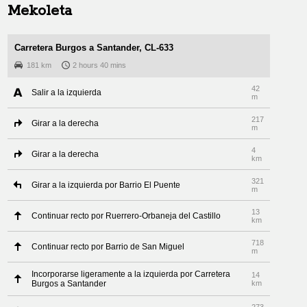
Mekoleta
Carretera Burgos a Santander, CL-633
181 km
2 hours 40 mins
42
Salir a la izquierda
m
217
Girar a la derecha
m
4
Girar a la derecha
km
321
Girar a la izquierda por Barrio El Puente
m
13
Continuar recto por Ruerrero-Orbaneja del Castillo
km
718
Continuar recto por Barrio de San Miguel
m
Incorporarse ligeramente a la izquierda por Carretera
14
Burgos a Santander
km