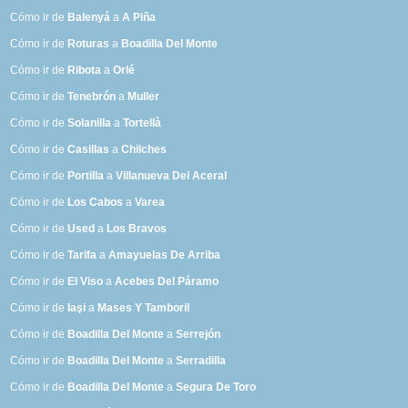
Cómo ir de
Balenyá
a
A Piña
Cómo ir de
Roturas
a
Boadilla Del Monte
Cómo ir de
Ribota
a
Orlé
Cómo ir de
Tenebrón
a
Muller
Cómo ir de
Solanilla
a
Tortellà
Cómo ir de
Casillas
a
Chilches
Cómo ir de
Portilla
a
Villanueva Del Aceral
Cómo ir de
Los Cabos
a
Varea
Cómo ir de
Used
a
Los Bravos
Cómo ir de
Tarifa
a
Amayuelas De Arriba
Cómo ir de
El Viso
a
Acebes Del Páramo
Cómo ir de
Iaşi
a
Mases Y Tamboril
Cómo ir de
Boadilla Del Monte
a
Serrejón
Cómo ir de
Boadilla Del Monte
a
Serradilla
Cómo ir de
Boadilla Del Monte
a
Segura De Toro