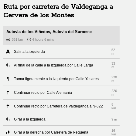
Ruta por carretera de
Valdeganga
a
Cervera de los Montes
Autovía de los Viñedos, Autovía del Suroeste
361 km
4 hours 6 mins
52
Salir a la izquierda
m
33
Al final de la calle a la izquierda por Calle Larga
m
238
Tomar ligeramente a la izquierda por Calle Yesares
m
226
Continuar recto por Calle Alemania
m
8
Continuar recto por Carretera de Valdeganga a N-322
km
Girar a la izquierda
9 m
16
Girar a la derecha por Carretera de Requena
km