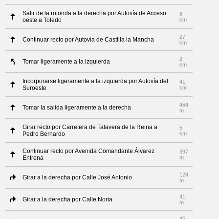
Salir de la rotonda a la derecha por Autovía de Acceso
6
oeste a Toledo
km
27
Continuar recto por Autovía de Castilla la Mancha
km
2
Tomar ligeramente a la izquierda
km
Incorporarse ligeramente a la izquierda por Autovía del
41
Suroeste
km
464
Tomar la salida ligeramente a la derecha
m
Girar recto por Carretera de Talavera de la Reina a
5
Pedro Bernardo
km
Continuar recto por Avenida Comandante Álvarez
397
Entrena
m
124
Girar a la derecha por Calle José Antonio
m
41
Girar a la derecha por Calle Noria
m
45