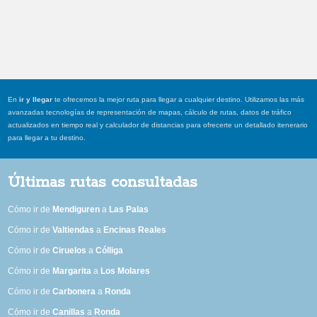
En
ir y llegar
te ofrecemos la mejor ruta para llegar a cualquier destino. Utilizamos las más
avanzadas tecnologías de representación de mapas, cálculo de rutas, datos de tráfico
actualizados en tiempo real y calculador de distancias para ofrecerte un detallado itenerario
para llegar a tu destino.
Últimas rutas consultadas
Cómo ir de
Mendiguren
a
Las Palas
Cómo ir de
Valtiendas
a
Encinas Reales
Cómo ir de
Ciruelos
a
Cólliga
Cómo ir de
Margarita
a
Los Molares
Cómo ir de
Carbonera
a
Ronda
Cómo ir de
Canillas
a
Ronda