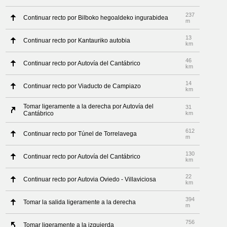
237
Continuar recto por Bilboko hegoaldeko ingurabidea
m
13
Continuar recto por Kantauriko autobia
km
46
Continuar recto por Autovía del Cantábrico
km
14
Continuar recto por Viaducto de Campiazo
km
Tomar ligeramente a la derecha por Autovía del
31
Cantábrico
km
612
Continuar recto por Túnel de Torrelavega
m
130
Continuar recto por Autovía del Cantábrico
km
22
Continuar recto por Autovia Oviedo - Villaviciosa
km
394
Tomar la salida ligeramente a la derecha
m
756
Tomar ligeramente a la izquierda