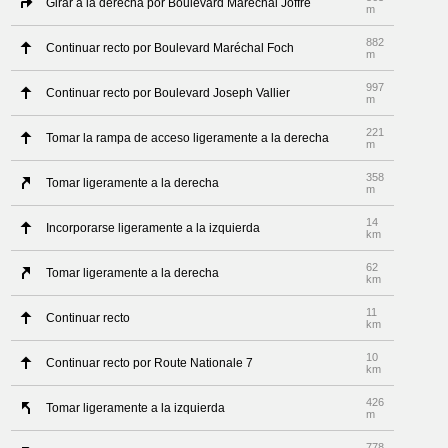
Girar a la derecha por Boulevard Maréchal Joffre
m
882
Continuar recto por Boulevard Maréchal Foch
m
997
Continuar recto por Boulevard Joseph Vallier
m
221
Tomar la rampa de acceso ligeramente a la derecha
m
358
Tomar ligeramente a la derecha
m
14
Incorporarse ligeramente a la izquierda
km
62
Tomar ligeramente a la derecha
km
11
Continuar recto
km
10
Continuar recto por Route Nationale 7
km
426
Tomar ligeramente a la izquierda
m
778