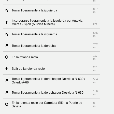
m
857
Tomar ligeramente a la izquierda
m
Incorporarse ligeramente a la izquierda por Autovía
16
Mieres - Gijón (Autovía Minera)
km
536
Tomar ligeramente a la izquierda
m
702
Tomar ligeramente a la derecha
m
117
En la rotonda recto
m
281
Salir de la rotonda recto
m
Tomar ligeramente a la derecha por Desvio a N-630 /
504
Oviedo A-66
m
156
Tomar ligeramente a la derecha por Desvio a N-630
m
En la rotonda recto por Carretera Gijón a Puerto de
85
Sevilla
m