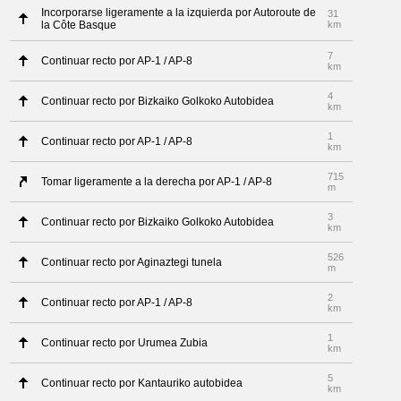
Incorporarse ligeramente a la izquierda por Autoroute de
31
la Côte Basque
km
7
Continuar recto por AP-1 / AP-8
km
4
Continuar recto por Bizkaiko Golkoko Autobidea
km
1
Continuar recto por AP-1 / AP-8
km
715
Tomar ligeramente a la derecha por AP-1 / AP-8
m
3
Continuar recto por Bizkaiko Golkoko Autobidea
km
526
Continuar recto por Aginaztegi tunela
m
2
Continuar recto por AP-1 / AP-8
km
1
Continuar recto por Urumea Zubia
km
5
Continuar recto por Kantauriko autobidea
km