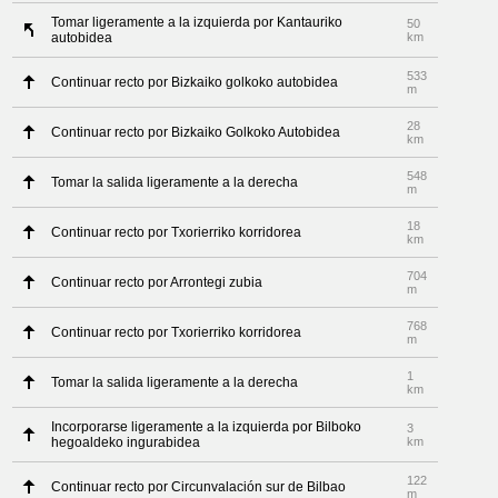
Tomar ligeramente a la izquierda por Kantauriko
50
autobidea
km
533
Continuar recto por Bizkaiko golkoko autobidea
m
28
Continuar recto por Bizkaiko Golkoko Autobidea
km
548
Tomar la salida ligeramente a la derecha
m
18
Continuar recto por Txorierriko korridorea
km
704
Continuar recto por Arrontegi zubia
m
768
Continuar recto por Txorierriko korridorea
m
1
Tomar la salida ligeramente a la derecha
km
Incorporarse ligeramente a la izquierda por Bilboko
3
hegoaldeko ingurabidea
km
122
Continuar recto por Circunvalación sur de Bilbao
m