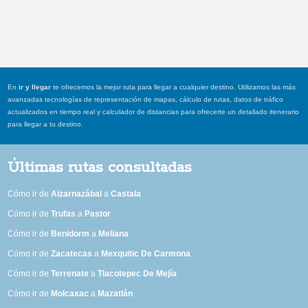
En
ir y llegar
te ofrecemos la mejor ruta para llegar a cualquier destino. Utilizamos las más
avanzadas tecnologías de representación de mapas, cálculo de rutas, datos de tráfico
actualizados en tiempo real y calculador de distancias para ofrecerte un detallado itenerario
para llegar a tu destino.
Últimas rutas consultadas
Cómo ir de
Aizarnazábal
a
Castala
Cómo ir de
Trufas
a
Pastor
Cómo ir de
Benidorm
a
Meliana
Cómo ir de
Zacatecas
a
Mexquitic De Carmona
Cómo ir de
Terrenate
a
Tlacotepec De Mejía
Cómo ir de
Molcaxac
a
Mazatlán