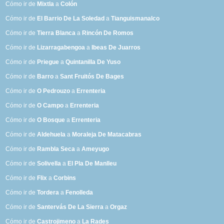
Cómo ir de
Mixtla
a
Colón
Cómo ir de
El Barrio De La Soledad
a
Tianguismanalco
Cómo ir de
Tierra Blanca
a
Rincón De Romos
Cómo ir de
Lizarragabengoa
a
Ibeas De Juarros
Cómo ir de
Priegue
a
Quintanilla De Yuso
Cómo ir de
Barro
a
Sant Fruitós De Bages
Cómo ir de
O Pedrouzo
a
Errenteria
Cómo ir de
O Campo
a
Errenteria
Cómo ir de
O Bosque
a
Errenteria
Cómo ir de
Aldehuela
a
Moraleja De Matacabras
Cómo ir de
Rambla Seca
a
Ameyugo
Cómo ir de
Solivella
a
El Pla De Manlleu
Cómo ir de
Flix
a
Corbins
Cómo ir de
Tordera
a
Fenolleda
Cómo ir de
Santervás De La Sierra
a
Orgaz
Cómo ir de
Castrojimeno
a
La Rades