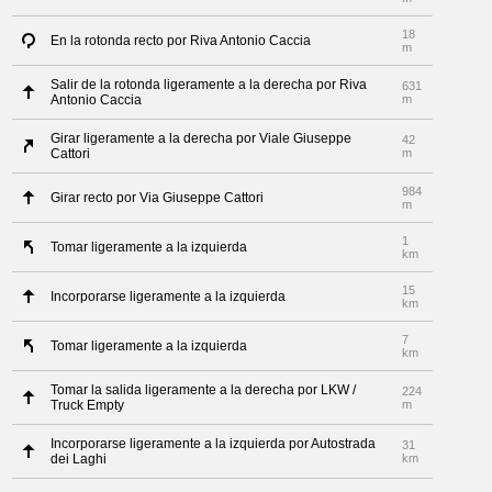
18
En la rotonda recto por Riva Antonio Caccia
m
Salir de la rotonda ligeramente a la derecha por Riva
631
Antonio Caccia
m
Girar ligeramente a la derecha por Viale Giuseppe
42
Cattori
m
984
Girar recto por Via Giuseppe Cattori
m
1
Tomar ligeramente a la izquierda
km
15
Incorporarse ligeramente a la izquierda
km
7
Tomar ligeramente a la izquierda
km
Tomar la salida ligeramente a la derecha por LKW /
224
Truck Empty
m
Incorporarse ligeramente a la izquierda por Autostrada
31
dei Laghi
km