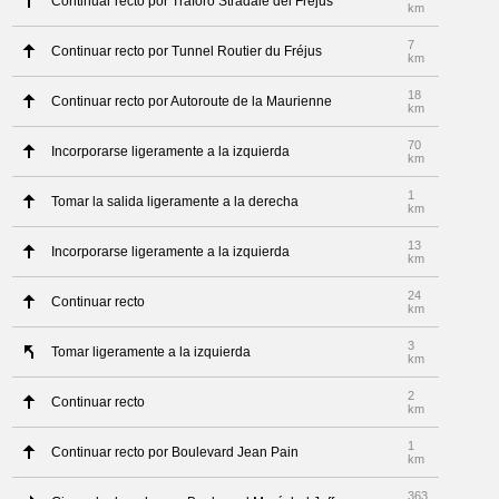
Continuar recto por Traforo Stradale del Frejus
km
7
Continuar recto por Tunnel Routier du Fréjus
km
18
Continuar recto por Autoroute de la Maurienne
km
70
Incorporarse ligeramente a la izquierda
km
1
Tomar la salida ligeramente a la derecha
km
13
Incorporarse ligeramente a la izquierda
km
24
Continuar recto
km
3
Tomar ligeramente a la izquierda
km
2
Continuar recto
km
1
Continuar recto por Boulevard Jean Pain
km
363