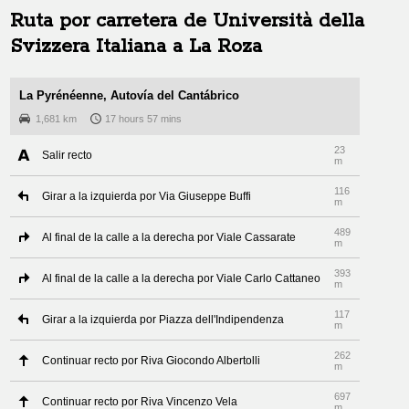
Ruta por carretera de
Università della
Svizzera Italiana
a
La Roza
La Pyrénéenne, Autovía del Cantábrico
1,681 km
17 hours 57 mins
23
Salir recto
m
116
Girar a la izquierda por Via Giuseppe Buffi
m
489
Al final de la calle a la derecha por Viale Cassarate
m
393
Al final de la calle a la derecha por Viale Carlo Cattaneo
m
117
Girar a la izquierda por Piazza dell'Indipendenza
m
262
Continuar recto por Riva Giocondo Albertolli
m
697
Continuar recto por Riva Vincenzo Vela
m