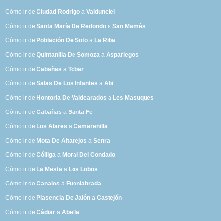
Cómo ir de
Ciudad Rodrigo
a
Valdunciel
Cómo ir de
Santa María De Redondo
a
San Mamés
Cómo ir de
Población De Soto
a
La Riba
Cómo ir de
Quintanilla De Somoza
a
Aspariegos
Cómo ir de
Cabañas
a
Tobar
Cómo ir de
Salas De Los Infantes
a
Abi
Cómo ir de
Hontoria De Valdearados
a
Les Masuques
Cómo ir de
Cabañas
a
Santa Fe
Cómo ir de
Los Alares
a
Camarenilla
Cómo ir de
Mota De Altarejos
a
Senra
Cómo ir de
Cólliga
a
Moral Del Condado
Cómo ir de
La Mesta
a
Los Lobos
Cómo ir de
Canales
a
Fuenlabrada
Cómo ir de
Plasencia De Jalón
a
Castejón
Cómo ir de
Cádiar
a
Abella