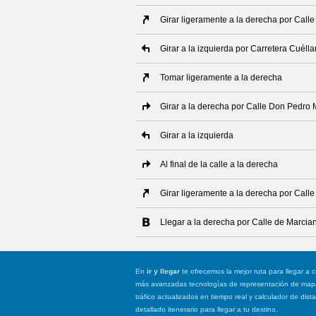
Girar ligeramente a la derecha por Call
Girar a la izquierda por Carretera Cuélla
Tomar ligeramente a la derecha
Girar a la derecha por Calle Don Pedro 
Girar a la izquierda
Al final de la calle a la derecha
Girar ligeramente a la derecha por Call
Llegar a la derecha por Calle de Marci
En
ir y llegar
te ofrecemos la mejor ruta para llegar a c
más avanzadas tecnologías de representación de mapas
tráfico actualizados en tiempo real y calculador de dist
detallado itenerario para llegar a tu destino.