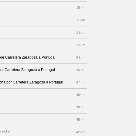
15 m
11 km
1 km
221 m
 por Carretera Zaragoza a Portugal
9 km
por Carretera Zaragoza a Portugal
26 m
echa por Carretera Zaragoza a Portugal
47 m
464 m
30 m
45 m
tución
426 m