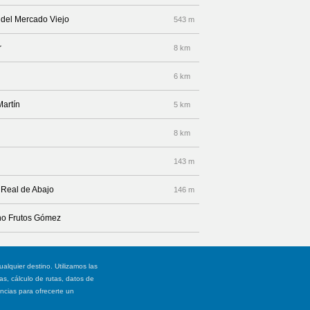
e del Mercado Viejo
543 m
r
8 km
6 km
Martín
5 km
8 km
143 m
e Real de Abajo
146 m
ano Frutos Gómez
ualquier destino. Utilizamos las
, cálculo de rutas, datos de
ancias para ofrecerte un