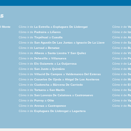
as
l Monte
Cómo ir de
La Estrella
a
Esplugues De Llobregat
Cómo ir de
Ve
Cómo ir de
Padraira
a
Liñares
Cómo ir de
Iz
Cómo ir de
Tixpéhual
a
Cuautla
Cómo ir de
At
Cómo ir de
San Agustín De Las Juntas
a
Ignacio De La Llave
Cómo ir de
Sa
Cómo ir de
Larraul
a
Benatae
Cómo ir de
B
Cómo ir de
Albeos
a
Santa Liestra Y San Quilez
Cómo ir de
Vi
Cómo ir de
Dehesilla
a
Villanueva
Cómo ir de
Pe
Cómo ir de
Els Guiamets
a
La Guijarrosa
Cómo ir de
La
Cómo ir de
San Justo
a
Quintáns
Cómo ir de
Mo
Cómo ir de
Villacid De Campos
a
Valdemanco Del Esteras
Cómo ir de
S
Cómo ir de
Cozuelos De Ojeda
a
Ahigal De Los Aceiteros
Cómo ir de
M
Cómo ir de
Ciadoncha
a
Bárcena De Carriedo
Cómo ir de
El
Cómo ir de
Tortuera
a
San Martín
Cómo ir de
Se
Cómo ir de
San Lorenzo De Calatrava
a
Castronuevo
Cómo ir de
Ra
Cómo ir de
Purroy
a
Olite
Cómo ir de
Va
Cómo ir de
Arenas
a
Castroponce
Cómo ir de
Re
Cómo ir de
Esplugues De Llobregat
a
Lagartera