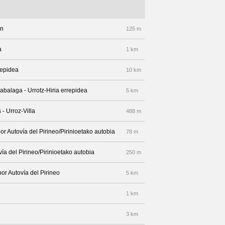
an
125 m
a
1 km
repidea
10 km
izabalaga - Urrotz-Hiria errepidea
5 km
- Urroz-Villa
488 m
or Autovía del Pirineo/Pirinioetako autobia
78 m
vía del Pirineo/Pirinioetako autobia
250 m
por Autovía del Pirineo
5 km
1 km
3 km