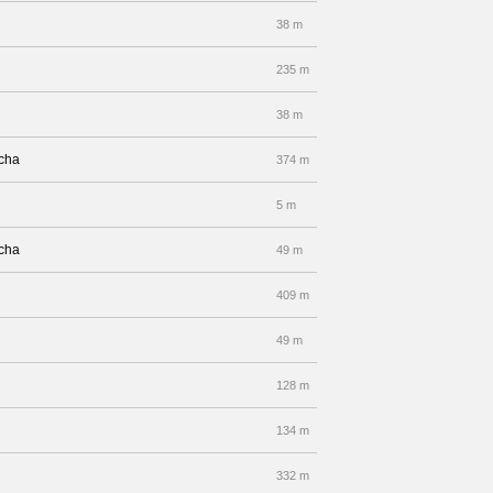
38 m
235 m
38 m
echa
374 m
5 m
echa
49 m
409 m
49 m
128 m
134 m
332 m