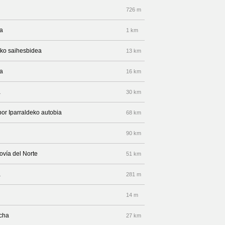
726 m
ea
1 km
eko saihesbidea
13 km
ea
16 km
a
30 km
por Iparraldeko autobia
68 km
90 km
ovía del Norte
51 km
a
281 m
14 m
echa
27 km