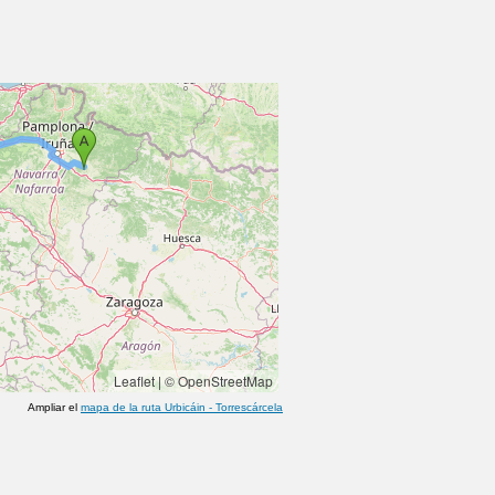
Leaflet
|
© OpenStreetMap
Ampliar el
mapa de la ruta
Urbicáin
-
Torrescárcela