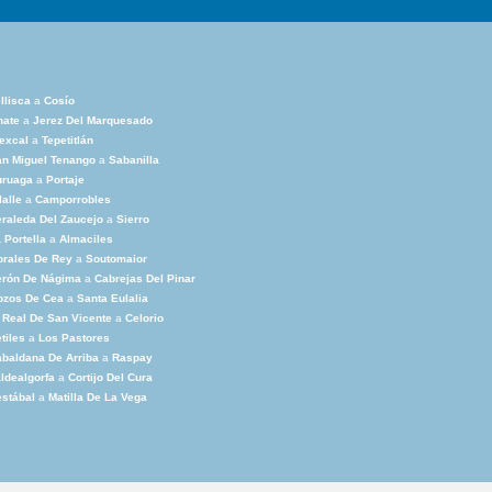
llisca
a
Cosío
nate
a
Jerez Del Marquesado
excal
a
Tepetitlán
n Miguel Tenango
a
Sabanilla
uruaga
a
Portaje
lalle
a
Camporrobles
raleda Del Zaucejo
a
Sierro
 Portella
a
Almaciles
rales De Rey
a
Soutomaior
erón De Nágima
a
Cabrejas Del Pinar
ozos De Cea
a
Santa Eulalia
 Real De San Vicente
a
Celorio
tiles
a
Los Pastores
baldana De Arriba
a
Raspay
ldealgorfa
a
Cortijo Del Cura
stábal
a
Matilla De La Vega