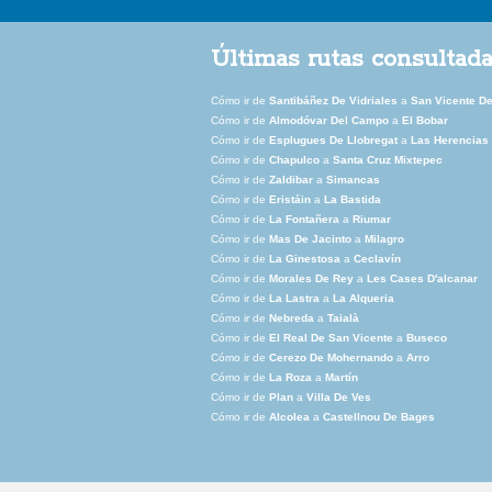
Últimas rutas consultad
Cómo ir de
Santibáñez De Vidriales
a
San Vicente De
Cómo ir de
Almodóvar Del Campo
a
El Bobar
Cómo ir de
Esplugues De Llobregat
a
Las Herencias
Cómo ir de
Chapulco
a
Santa Cruz Mixtepec
Cómo ir de
Zaldibar
a
Simancas
Cómo ir de
Eristáin
a
La Bastida
Cómo ir de
La Fontañera
a
Riumar
Cómo ir de
Mas De Jacinto
a
Milagro
Cómo ir de
La Ginestosa
a
Ceclavín
Cómo ir de
Morales De Rey
a
Les Cases D'alcanar
Cómo ir de
La Lastra
a
La Alqueria
Cómo ir de
Nebreda
a
Taialà
Cómo ir de
El Real De San Vicente
a
Buseco
Cómo ir de
Cerezo De Mohernando
a
Arro
Cómo ir de
La Roza
a
Martín
Cómo ir de
Plan
a
Villa De Ves
Cómo ir de
Alcolea
a
Castellnou De Bages