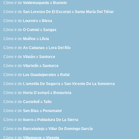
Cómo ir de
Valdemaqueda
a
Bustelo
Cómo ir de
San Lorenzo De El Escorial
a
Santa María Del Tiétar
Cómo ir de
Loureiro
a
Blesa
Cómo ir de
O Cumial
a
Sangas
Cómo ir de
Muíños
a
Llívia
Cómo ir de
As Cabanas
a
Lora Del Río
Cómo ir de
Vilatán
a
Santurce
Cómo ir de
Vilartelín
a
Santurce
Cómo ir de
Los Guadalperales
a
Rafal
Cómo ir de
L'ametlla De Segarra
a
San Vicente De La Sonsierra
Cómo ir de
Horta D'avinyó
a
Bonavista
Cómo ir de
Castellolí
a
Tallo
Cómo ir de
San Blas
a
Penamaior
Cómo ir de
Ituero
a
Pobladura De La Sierra
Cómo ir de
Barcebalejo
a
Villar De Domingo García
Cómo ir de
Villamayor
a
Vivente