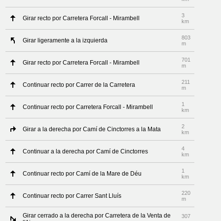
3
Girar recto por Carretera Forcall - Mirambell
km
803
Girar ligeramente a la izquierda
m
701
Girar recto por Carretera Forcall - Mirambell
m
211
Continuar recto por Carrer de la Carretera
m
1
Continuar recto por Carretera Forcall - Mirambell
km
2
Girar a la derecha por Camí de Cinctorres a la Mata
km
4
Continuar a la derecha por Camí de Cinctorres
km
1
Continuar recto por Camí de la Mare de Déu
km
220
Continuar recto por Carrer Sant Lluís
m
Girar cerrado a la derecha por Carretera de la Venta de
307