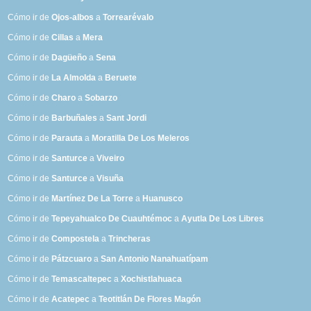
Cómo ir de
Ojos-albos
a
Torrearévalo
Cómo ir de
Cillas
a
Mera
Cómo ir de
Dagüeño
a
Sena
Cómo ir de
La Almolda
a
Beruete
Cómo ir de
Charo
a
Sobarzo
Cómo ir de
Barbuñales
a
Sant Jordi
Cómo ir de
Parauta
a
Moratilla De Los Meleros
Cómo ir de
Santurce
a
Viveiro
Cómo ir de
Santurce
a
Visuña
Cómo ir de
Martínez De La Torre
a
Huanusco
Cómo ir de
Tepeyahualco De Cuauhtémoc
a
Ayutla De Los Libres
Cómo ir de
Compostela
a
Trincheras
Cómo ir de
Pátzcuaro
a
San Antonio Nanahuatípam
Cómo ir de
Temascaltepec
a
Xochistlahuaca
Cómo ir de
Acatepec
a
Teotitlán De Flores Magón