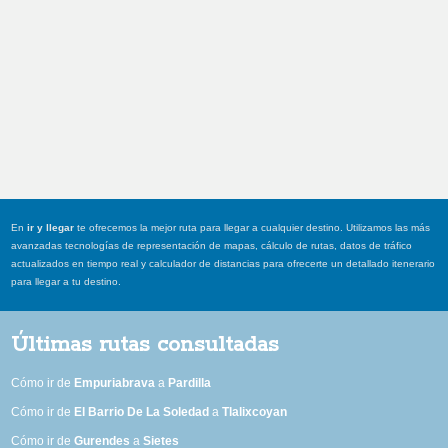
En
ir y llegar
te ofrecemos la mejor ruta para llegar a cualquier destino. Utilizamos las más
avanzadas tecnologías de representación de mapas, cálculo de rutas, datos de tráfico
actualizados en tiempo real y calculador de distancias para ofrecerte un detallado itenerario
para llegar a tu destino.
Últimas rutas consultadas
Cómo ir de
Empuriabrava
a
Pardilla
Cómo ir de
El Barrio De La Soledad
a
Tlalixcoyan
Cómo ir de
Gurendes
a
Sietes