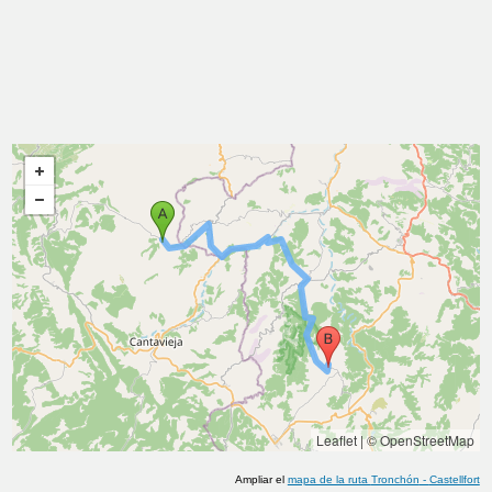
Leaflet
|
© OpenStreetMap
Ampliar el
mapa de la ruta
Tronchón
-
Castellfort