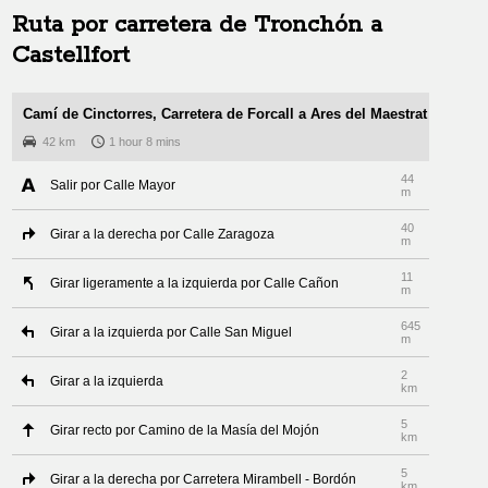
Ruta por carretera de
Tronchón
a
Castellfort
Camí de Cinctorres, Carretera de Forcall a Ares del Maestrat
42 km
1 hour 8 mins
44
Salir por Calle Mayor
m
40
Girar a la derecha por Calle Zaragoza
m
11
Girar ligeramente a la izquierda por Calle Cañon
m
645
Girar a la izquierda por Calle San Miguel
m
2
Girar a la izquierda
km
5
Girar recto por Camino de la Masía del Mojón
km
5
Girar a la derecha por Carretera Mirambell - Bordón
km