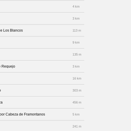
4 km
3 km
le Los Blancos
113 m
9 km
135 m
le Requejo
3 km
16 km
o
303 m
za
456 m
a por Cabeza de Framontanos
5 km
241 m