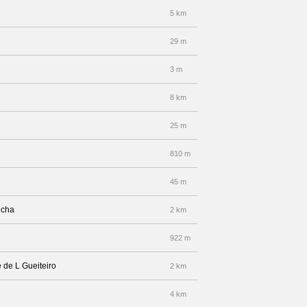
5 km
29 m
3 m
8 km
25 m
810 m
45 m
echa
2 km
922 m
e de L Gueiteiro
2 km
4 km