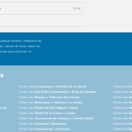
a
14 m
ualquier destino. Utilizamos las
, cálculo de rutas, datos de
ancias para ofrecerte un
as
Cómo ir de
La Carrasca
a
Peñalba De La Sierra
Cómo ir de
C
Cómo ir de
San Pedro Comitancillo
a
Pinal De Amoles
Cómo ir de
Ja
Cómo ir de
Mougás
a
Villavieja Del Lozoya
Cómo ir de
S
Cómo ir de
Rebordaos
a
Vilanova I La Geltrú
Cómo ir de
R
cente
Cómo ir de
Puebla De San Miguel
a
Gósol
Cómo ir de
Be
Cómo ir de
Abella De La Conca
a
Lahoz
Cómo ir de
Sa
Cómo ir de
Castroverde De Campos
a
Fuente Librilla
Cómo ir de
Vi
Cómo ir de
Cantonad
a
Montpalau
Cómo ir de
Sa
Cómo ir de
Fuencaliente
a
Romaces
Cómo ir de
B