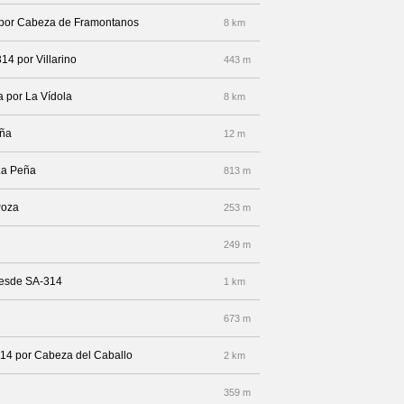
a por Cabeza de Framontanos
8 km
14 por Villarino
443 m
a por La Vídola
8 km
eña
12 m
La Peña
813 m
Poza
253 m
249 m
desde SA-314
1 km
673 m
314 por Cabeza del Caballo
2 km
359 m