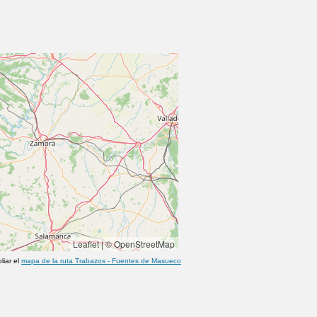
Leaflet
|
© OpenStreetMap
liar el
mapa de la ruta
Trabazos
-
Fuentes de Masueco