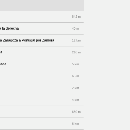
842 m
a la derecha
40 m
era Zaragoza a Portugal por Zamora
12 km
ra
210 m
rada
5 km
65 m
2 km
4 km
680 m
6 km