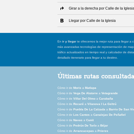
Girar a la derecha por Calle de la Iglesi
Llegar por Calle de la Iglesia
En
ir y llegar
te ofrecemos la mejor ruta para llegar a c
más avanzadas tecnologías de representación de mapas
tráfico actualizados en tiempo real y calculador de dist
detallado itenerario para llegar a tu destino.
Últimas rutas consultad
Cómo ir de
Moris
a
Matlapa
Cómo ir de
Vega De Alatorre
a
Vetagrande
Cómo ir de
Villar Del Olmo
a
Carabaña
Cómo ir de
Recaré
a
Vilanova I La Geltrú
Cómo ir de
Puebla De La Calzada
a
Barrio De San Vi
Cómo ir de
Los Cantos
a
Canalejas De Peñafiel
Cómo ir de
Navas
a
Cunit
Cómo ir de
Pedrún De Torío
a
Béjar
Cómo ir de
Arrancacepas
a
Prieres