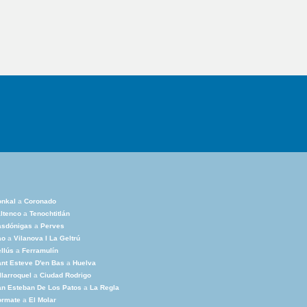
onkal
a
Coronado
ltenco
a
Tenochtitlán
asdónigas
a
Perves
ao
a
Vilanova I La Geltrú
llús
a
Ferramulín
nt Esteve D'en Bas
a
Huelva
llarroquel
a
Ciudad Rodrigo
n Esteban De Los Patos
a
La Regla
ormate
a
El Molar