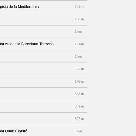
pista de la Mediterrània
11 km
a
136 m
1 km
 por Autopista Barcelona-Terrassa
12 km
2 km
a
329 m
176 m
583 m
339 m
897 m
por Quart Cinturó
8 km