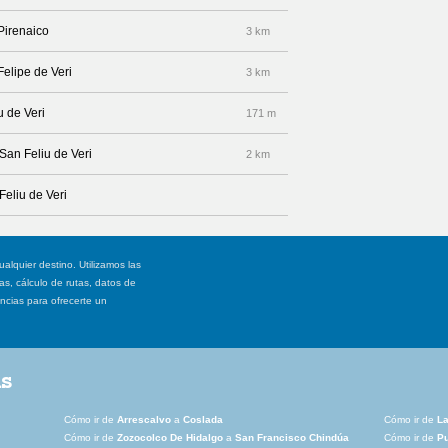
 Pirenaico
3 km
Felipe de Veri
3 km
u de Veri
171 m
 San Feliu de Veri
2 km
Feliu de Veri
ualquier destino. Utilizamos las
, cálculo de rutas, datos de
ancias para ofrecerte un
as
Cómo ir de
Arrescalvo
a
Coslada
Cómo ir de
La
Cómo ir de
Zozocolco De Hidalgo
a
San Francisco Chindúa
Cómo ir de
Pu