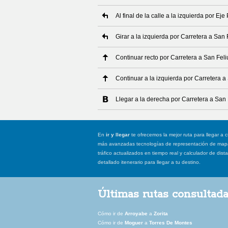
Al final de la calle a la izquierda por Eje
Girar a la izquierda por Carretera a San 
Continuar recto por Carretera a San Feli
Continuar a la izquierda por Carretera a
Llegar a la derecha por Carretera a San 
En
ir y llegar
te ofrecemos la mejor ruta para llegar a c
más avanzadas tecnologías de representación de mapas
tráfico actualizados en tiempo real y calculador de dist
detallado itenerario para llegar a tu destino.
Últimas rutas consultad
Cómo ir de
Arroyabe
a
Zorita
Cómo ir de
Moguer
a
Torres De Montes