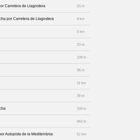
por Carretera de Llagostera
23 m
echa por Carretera de Llagostera
9 km
5 km
23 m
109 m
58 m
11 km
39 m
echa
100 m
662 m
por Autopista de la Mediterrània
51 km