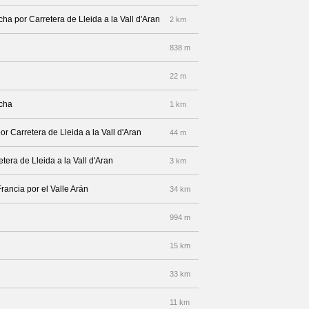
cha por Carretera de Lleida a la Vall d'Aran
2 km
838 m
22 m
echa
1 km
or Carretera de Lleida a la Vall d'Aran
44 m
etera de Lleida a la Vall d'Aran
3 km
rancia por el Valle Arán
34 km
994 m
15 km
33 km
11 km