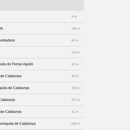
9 m
ts
148 m
uxiliadora
84 m
133 m
nguda de Ferran Agulló
63 m
a de Catalunya
38 m
inguda de Catalunya
262 m
Catalunya
373 m
a de Catalunya
41 m
r Avinguda de Catalunya
630 m