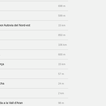
698 m
599 m
por Autovia del Nord-est
15 km
850 m
106 km
a
600 m
orça
15 km
57 m
echa
24 m
2 km
da a la Vall d'Aran
98 m