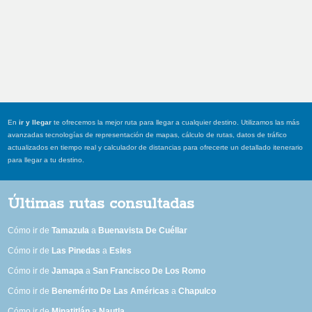
En
ir y llegar
te ofrecemos la mejor ruta para llegar a cualquier destino. Utilizamos las más
avanzadas tecnologías de representación de mapas, cálculo de rutas, datos de tráfico
actualizados en tiempo real y calculador de distancias para ofrecerte un detallado itenerario
para llegar a tu destino.
Últimas rutas consultadas
Cómo ir de
Tamazula
a
Buenavista De Cuéllar
Cómo ir de
Las Pinedas
a
Esles
Cómo ir de
Jamapa
a
San Francisco De Los Romo
Cómo ir de
Benemérito De Las Américas
a
Chapulco
Cómo ir de
Minatitlán
a
Nautla