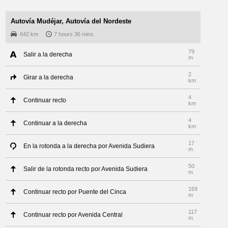
Autovía Mudéjar, Autovía del Nordeste
642 km
7 hours 36 mins
79
Salir a la derecha
m
2
Girar a la derecha
km
4
Continuar recto
km
4
Continuar a la derecha
km
17
En la rotonda a la derecha por Avenida Sudiera
m
50
Salir de la rotonda recto por Avenida Sudiera
m
169
Continuar recto por Puente del Cinca
m
117
Continuar recto por Avenida Central
m