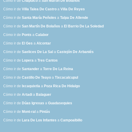
Cómo ir de
Chapulco
a
San Martín De Bolaños
Cómo ir de
Villa Talea De Castro
a
Villa De Reyes
Cómo ir de
Santa María Peñoles
a
Talpa De Allende
Cómo ir de
San Martín De Bolaños
a
El Barrio De La Soledad
Cómo ir de
Ponts
a
Calabor
Cómo ir de
El Ges
a
Alcontar
Cómo ir de
Saelices De La Sal
a
Castejón De Arbaniés
Cómo ir de
Lopera
a
Tres Cantos
Cómo ir de
Santander
a
Torre De La Reina
Cómo ir de
Castillo De Teayo
a
Tixcacalcupul
Cómo ir de
Ixcaquixtla
a
Poza Rica De Hidalgo
Cómo ir de
Artadi
a
Balaguer
Cómo ir de
Dúas Igrexas
a
Guadasequies
Cómo ir de
Mont-ral
a
Pintás
Cómo ir de
Lara De Los Infantes
a
Campoalbillo