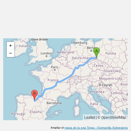
Leaflet
|
© OpenStreetMap
Ampliar el
mapa de la ruta
Torga
-
Quintanilla Sobresierra