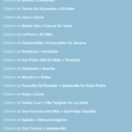
Cómo ir de
Gedrez
a
Claravalls
Cómo ir de
Torres De Alcanadre
a
El Rubio
Cómo ir de
Jaca
a
Tarrío
Cómo ir de
Monte Alto
a
Cuacos De Yuste
Cómo ir de
La Parra
a
El Villar
Cómo ir de
Fuentealbilla
a
Paracuellos De Jarama
Cómo ir de
Nealtican
a
Amatitlán
Cómo ir de
San Pablo Villa De Mitla
a
Temozón
Cómo ir de
Outomuro
a
Buerba
Cómo ir de
Masueco
a
Baltar
Cómo ir de
Pasarilla Del Rebollar
a
Quintanilla De Nuño Pedro
Cómo ir de
Rales
a
Estet
Cómo ir de
Salina Cruz
a
Villa Tejúpam De La Unión
Cómo ir de
San Francisco Del Mar
a
San Felipe Tepatlán
Cómo ir de
Gallués
a
Monasterioguren
Cómo ir de
Cas Concos
a
Valdeperillo