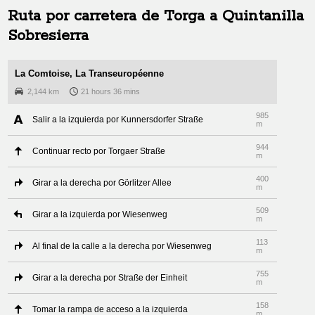
Ruta por carretera de
Torga
a
Quintanilla
Sobresierra
La Comtoise, La Transeuropéenne
2,144 km
21 hours 36 mins
985
Salir a la izquierda por Kunnersdorfer Straße
m
944
Continuar recto por Torgaer Straße
m
400
Girar a la derecha por Görlitzer Allee
m
509
Girar a la izquierda por Wiesenweg
m
113
Al final de la calle a la derecha por Wiesenweg
m
755
Girar a la derecha por Straße der Einheit
m
158
Tomar la rampa de acceso a la izquierda
m