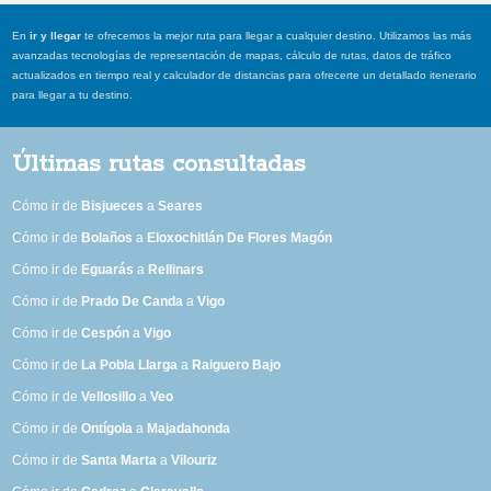
En
ir y llegar
te ofrecemos la mejor ruta para llegar a cualquier destino. Utilizamos las más
avanzadas tecnologías de representación de mapas, cálculo de rutas, datos de tráfico
actualizados en tiempo real y calculador de distancias para ofrecerte un detallado itenerario
para llegar a tu destino.
Últimas rutas consultadas
Cómo ir de
Bisjueces
a
Seares
Cómo ir de
Bolaños
a
Eloxochitlán De Flores Magón
Cómo ir de
Eguarás
a
Rellinars
Cómo ir de
Prado De Canda
a
Vigo
Cómo ir de
Cespón
a
Vigo
Cómo ir de
La Pobla Llarga
a
Raiguero Bajo
Cómo ir de
Vellosillo
a
Veo
Cómo ir de
Ontígola
a
Majadahonda
Cómo ir de
Santa Marta
a
Vilouriz