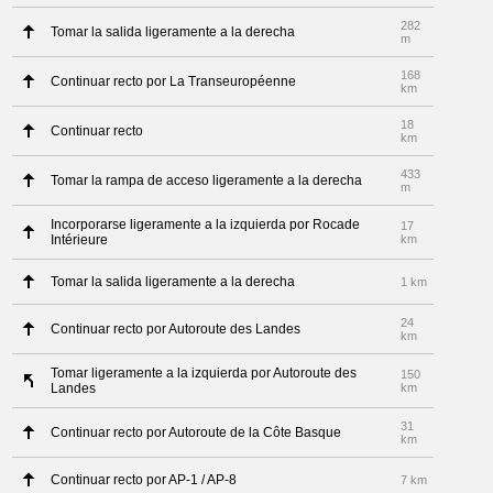
282
Tomar la salida ligeramente a la derecha
m
168
Continuar recto por La Transeuropéenne
km
18
Continuar recto
km
433
Tomar la rampa de acceso ligeramente a la derecha
m
Incorporarse ligeramente a la izquierda por Rocade
17
Intérieure
km
Tomar la salida ligeramente a la derecha
1 km
24
Continuar recto por Autoroute des Landes
km
Tomar ligeramente a la izquierda por Autoroute des
150
Landes
km
31
Continuar recto por Autoroute de la Côte Basque
km
Continuar recto por AP-1 / AP-8
7 km