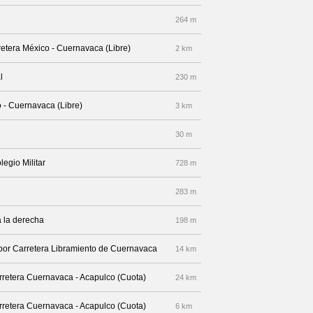
264 m
arretera México - Cuernavaca (Libre)
2 km
l
230 m
o - Cuernavaca (Libre)
3 km
30 m
legio Militar
728 m
283 m
 la derecha
198 m
 por Carretera Libramiento de Cuernavaca
14 km
arretera Cuernavaca - Acapulco (Cuota)
24 km
arretera Cuernavaca - Acapulco (Cuota)
6 km