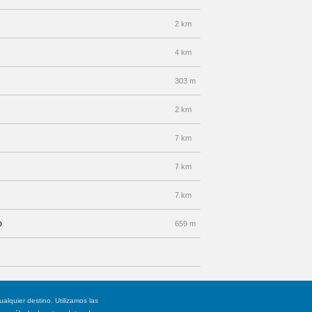
2 km
4 km
303 m
2 km
7 km
7 km
7 km
o
659 m
ualquier destino. Utilizamos las