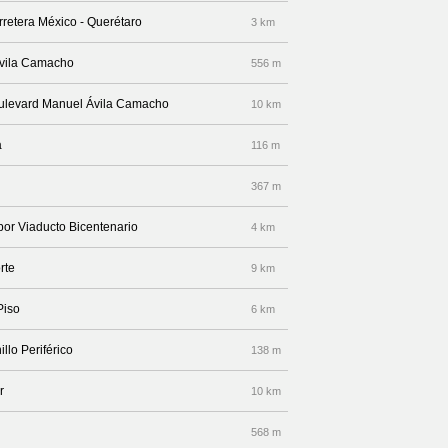
rretera México - Querétaro
3 km
Ávila Camacho
556 m
Boulevard Manuel Ávila Camacho
10 km
a
116 m
367 m
 por Viaducto Bicentenario
4 km
rte
9 km
Piso
6 km
llo Periférico
138 m
r
10 km
568 m