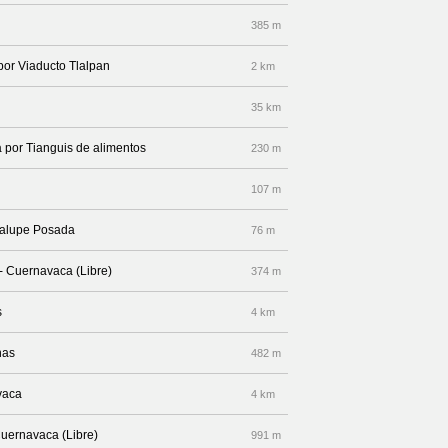
385 m
por Viaducto Tlalpan
2 km
35 km
a por Tianguis de alimentos
230 m
107 m
adalupe Posada
76 m
 - Cuernavaca (Libre)
374 m
s
4 km
nas
482 m
vaca
4 km
Cuernavaca (Libre)
991 m