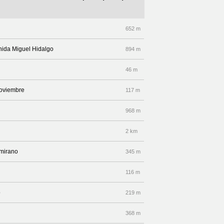
652 m
venida Miguel Hidalgo
894 m
46 m
Noviembre
117 m
968 m
2 km
amirano
345 m
116 m
o
219 m
368 m