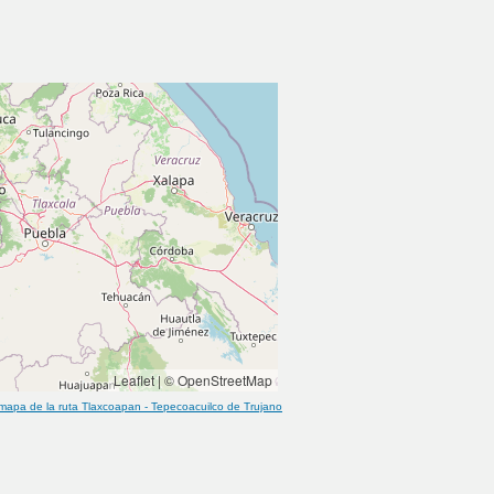
Leaflet
|
© OpenStreetMap
mapa de la ruta
Tlaxcoapan
-
Tepecoacuilco de Trujano