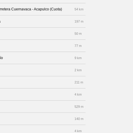
arretera Cuernavaca - Acapulco (Cuota)
54 km
a
197 m
50 m
77 m
ío
9 km
2 km
211 m
4 km
529 m
140 m
4 km