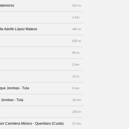
Matamoros
915 m
2 km
lle Adolfo López Mateos
484 m
633 m
89 m
2 km
13 m
nque Jorobas - Tula
6 km
 Jorobas - Tula
18 km
a
258 m
 por Carretera México - Querétaro (Cuota)
27 km