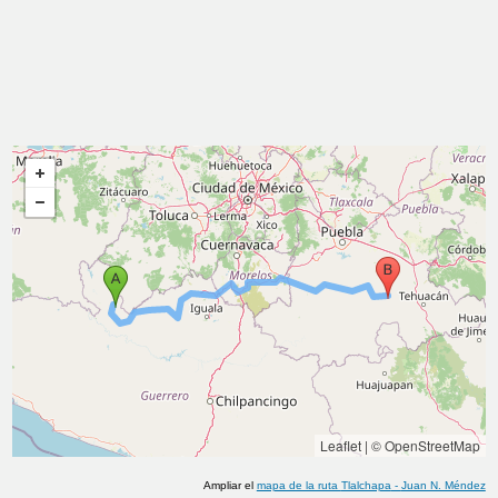
Leaflet
|
© OpenStreetMap
Ampliar el
mapa de la ruta
Tlalchapa
-
Juan N. Méndez