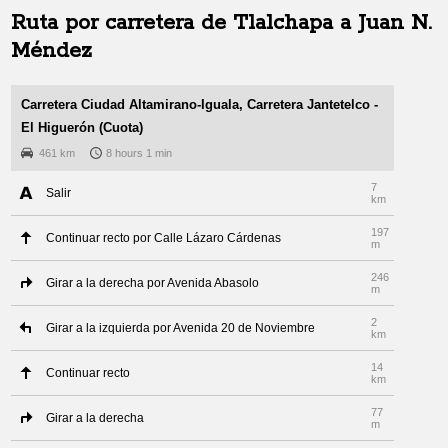
Ruta por carretera de
Tlalchapa
a
Juan N.
Méndez
Carretera Ciudad Altamirano-Iguala, Carretera Jantetelco -
El Higuerón (Cuota)
461 km
8 hours 1 min
7
Salir
km
197
Continuar recto por Calle Lázaro Cárdenas
m
246
Girar a la derecha por Avenida Abasolo
m
2
Girar a la izquierda por Avenida 20 de Noviembre
km
14
Continuar recto
km
77
Girar a la derecha
m