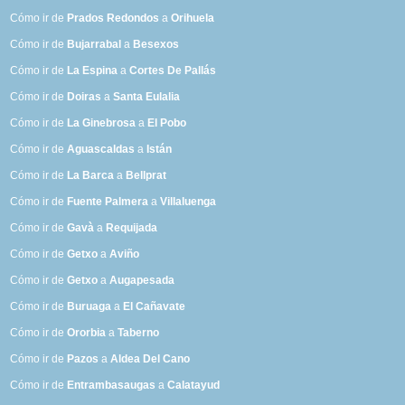
Cómo ir de
Prados Redondos
a
Orihuela
Cómo ir de
Bujarrabal
a
Besexos
Cómo ir de
La Espina
a
Cortes De Pallás
Cómo ir de
Doiras
a
Santa Eulalia
Cómo ir de
La Ginebrosa
a
El Pobo
Cómo ir de
Aguascaldas
a
Istán
Cómo ir de
La Barca
a
Bellprat
Cómo ir de
Fuente Palmera
a
Villaluenga
Cómo ir de
Gavà
a
Requijada
Cómo ir de
Getxo
a
Aviño
Cómo ir de
Getxo
a
Augapesada
Cómo ir de
Buruaga
a
El Cañavate
Cómo ir de
Ororbia
a
Taberno
Cómo ir de
Pazos
a
Aldea Del Cano
Cómo ir de
Entrambasaugas
a
Calatayud