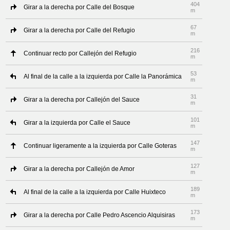
404
Girar a la derecha por Calle del Bosque
m
67
Girar a la derecha por Calle del Refugio
m
216
Continuar recto por Callejón del Refugio
m
53
Al final de la calle a la izquierda por Calle la Panorámica
m
31
Girar a la derecha por Callejón del Sauce
m
101
Girar a la izquierda por Calle el Sauce
m
147
Continuar ligeramente a la izquierda por Calle Goteras
m
127
Girar a la derecha por Callejón de Amor
m
189
Al final de la calle a la izquierda por Calle Huixteco
m
173
Girar a la derecha por Calle Pedro Ascencio Alquisiras
m