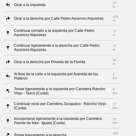
27
Girar a la izquierda
m
109
Girar a la derecha por Calle Pedro Ascencio Alquisiras
m
Continuar cerrado a la izquierda por Calle Pedro
13
Ascencio Alquisiras
m
Continuar ligeramente a la derecha por Calle Pedro
37
Ascencio Alquisiras
m
94
Girar a la derecha por Privada de la Florida
m
Al final de la calle a la izquierda por Avenida de los
1
Plateros
km
Tomar ligeramente a la izquierda por Carretera Rancho
8
Viejo - Taxco (Cuota)
km
Continuar recto por Carretera Zacapalco - Rancho Viejo
17
(Cuota)
km
Incorporarse ligeramente a la izquierda por Carretera
25
Puente de Ixtla - Iguala (Cuota)
km
154
Tomar ligeramente a la derecha