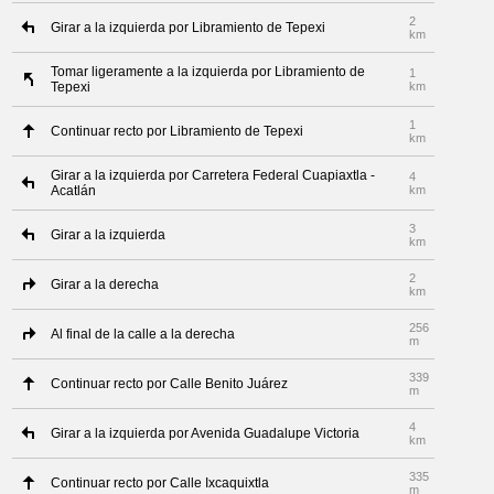
2
Girar a la izquierda por Libramiento de Tepexi
km
Tomar ligeramente a la izquierda por Libramiento de
1
Tepexi
km
1
Continuar recto por Libramiento de Tepexi
km
Girar a la izquierda por Carretera Federal Cuapiaxtla -
4
Acatlán
km
3
Girar a la izquierda
km
2
Girar a la derecha
km
256
Al final de la calle a la derecha
m
339
Continuar recto por Calle Benito Juárez
m
4
Girar a la izquierda por Avenida Guadalupe Victoria
km
335
Continuar recto por Calle Ixcaquixtla
m