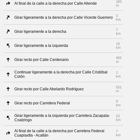
183
Al final de la calle a la derecha por Calle Allende
m
3
Girar ligeramente a la derecha por Calle Vicente Guerrero
km
7
Girar ligeramente a la derecha
km
19
Girar ligeramente a la izquierda
km
955
Girar recto por Calle Centenario
m
Continuar ligeramente a la derecha por Calle Cristóbal
1
Colón
km
551
Girar recto por Calle Abelardo Rodríguez
m
8
Girar recto por Carretera Federal
km
Girar ligeramente a la izquierda por Carretera Zacapala-
23
Coatzingo
km
Al final de la calle a la derecha por Carretera Federal
7
Cuapiaxtla - Acatlán
km