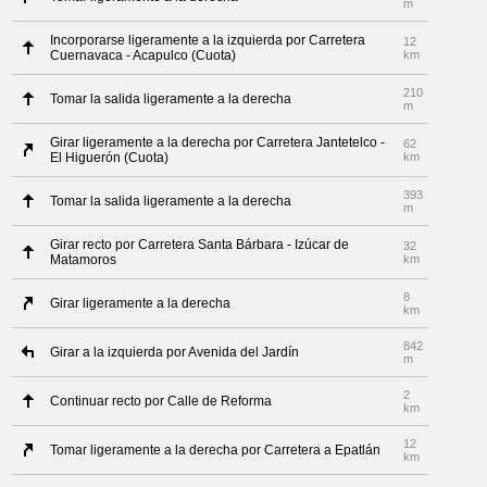
m
Incorporarse ligeramente a la izquierda por Carretera
12
Cuernavaca - Acapulco (Cuota)
km
210
Tomar la salida ligeramente a la derecha
m
Girar ligeramente a la derecha por Carretera Jantetelco -
62
El Higuerón (Cuota)
km
393
Tomar la salida ligeramente a la derecha
m
Girar recto por Carretera Santa Bárbara - Izúcar de
32
Matamoros
km
8
Girar ligeramente a la derecha
km
842
Girar a la izquierda por Avenida del Jardín
m
2
Continuar recto por Calle de Reforma
km
12
Tomar ligeramente a la derecha por Carretera a Epatlán
km