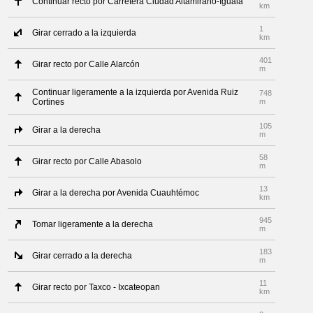
Continuar recto por Carretera Ciudad Altamirano-Iguala
km
1
Girar cerrado a la izquierda
km
401
Girar recto por Calle Alarcón
m
Continuar ligeramente a la izquierda por Avenida Ruiz
748
Cortines
m
105
Girar a la derecha
m
58
Girar recto por Calle Abasolo
m
13
Girar a la derecha por Avenida Cuauhtémoc
km
945
Tomar ligeramente a la derecha
m
183
Girar cerrado a la derecha
m
11
Girar recto por Taxco - Ixcateopan
km