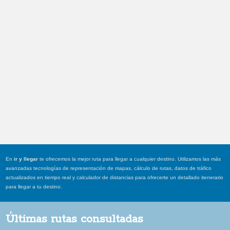
En
ir y llegar
te ofrecemos la mejor ruta para llegar a cualquier destino. Utilizamos las más
avanzadas tecnologías de representación de mapas, cálculo de rutas, datos de tráfico
actualizados en tiempo real y calculador de distancias para ofrecerte un detallado itenerario
para llegar a tu destino.
Últimas rutas consultadas