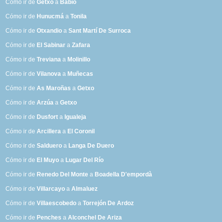
Cómo ir de
Getxo
a
Babío
Cómo ir de
Hunucmá
a
Tonila
Cómo ir de
Otxandio
a
Sant Martí De Surroca
Cómo ir de
El Sabinar
a
Zafara
Cómo ir de
Treviana
a
Molinillo
Cómo ir de
Vilanova
a
Muñecas
Cómo ir de
As Maroñas
a
Getxo
Cómo ir de
Arzúa
a
Getxo
Cómo ir de
Dusfort
a
Igualeja
Cómo ir de
Arcillera
a
El Coronil
Cómo ir de
Salduero
a
Langa De Duero
Cómo ir de
El Muyo
a
Lugar Del Río
Cómo ir de
Renedo Del Monte
a
Boadella D'empordà
Cómo ir de
Villarcayo
a
Almaluez
Cómo ir de
Villaescobedo
a
Torrejón De Ardoz
Cómo ir de
Penches
a
Alconchel De Ariza