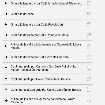
130
Girar a la izquierda por Calle Ignacio Manuel Altamirano
m
92
Girar a la derecha
m
480
Girar a la izquierda por Calle Revolución
m
321
Girar a la derecha por Calle Primero de Mayo
m
Al final de la calle a la izquierda por Calle Adolfo López
95
Mateos
m
875
Girar a la derecha por Calle Vicente Guerrero
m
Continuar recto por Carretera San José Poliutla-San
5
Miguel Tecomatlán-Tlanexpa
km
245
Continuar recto por Calle Comisión del Balsas
m
1
Continuar a la izquierda por Calle Comisión del Balsas
km
Al final de la calle a la derecha por Avenida Lázaro
8 m
Cárdenas