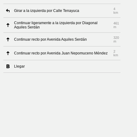
4
Girar a la izquierda por Calle Tenayuca
km
Continuar ligeramente a la izquierda por Diagonal
461
Aquiles Serdán
m
320
Continuar recto por Avenida Aquiles Serdán
m
2
Continuar recto por Avenida Juan Nepomuceno Méndez
km
Llegar