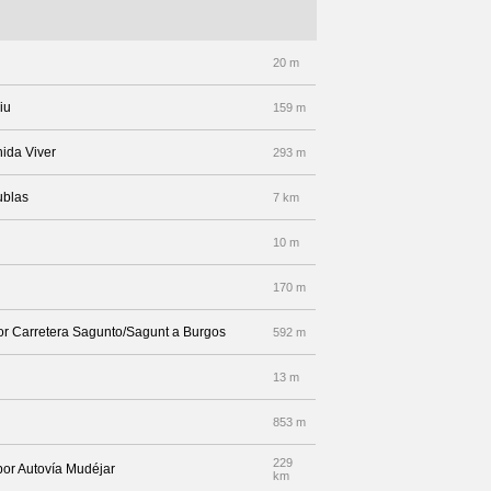
20 m
iu
159 m
nida Viver
293 m
ublas
7 km
10 m
170 m
por Carretera Sagunto/Sagunt a Burgos
592 m
13 m
853 m
229
 por Autovía Mudéjar
km