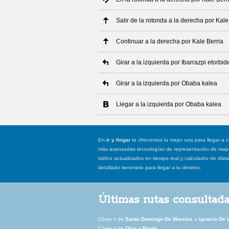
Salir de la rotonda a la derecha por Kale
Continuar a la derecha por Kale Berria
Girar a la izquierda por Ibarrazpi etorbid
Girar a la izquierda por Obaba kalea
Llegar a la izquierda por Obaba kalea
En
ir y llegar
te ofrecemos la mejor ruta para llegar a c
más avanzadas tecnologías de representación de mapas
tráfico actualizados en tiempo real y calculador de dist
detallado itenerario para llegar a tu destino.
Últimas rutas consultad
Cómo ir de
Santo Domingo De Morelos
a
Ignacio De 
Cómo ir de
Olaz
a
Prada