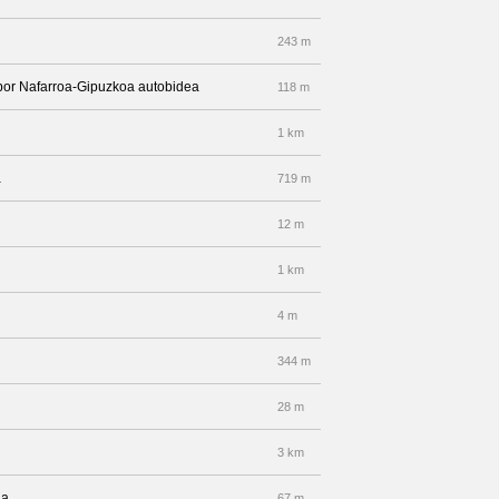
243 m
 por Nafarroa-Gipuzkoa autobidea
118 m
1 km
a
719 m
12 m
1 km
4 m
344 m
28 m
3 km
ia
67 m