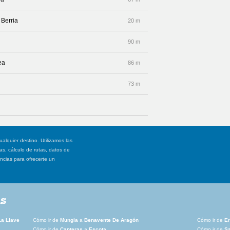
 Berria
20 m
90 m
ea
86 m
73 m
ualquier destino. Utilizamos las
, cálculo de rutas, datos de
ancias para ofrecerte un
as
La Llave
Cómo ir de
Mungia
a
Benavente De Aragón
Cómo ir de
Er
Cómo ir de
Canteras
a
Escota
Cómo ir de
S