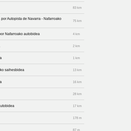
83 km
a por Autopista de Navarra - Nafarroako
75 km
 por Nafarroako autobidea
4 km
a
2 km
ea
1 km
eko saihesbidea
13 km
ea
16 km
28 km
autobidea
17 km
178 m
87 m