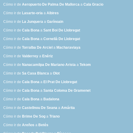
Cómo ir de
Aeropuerto De Palma De Mallorca
a
Cala Gracio
Cómo ir de
Lasarte-oria
a
Albires
Cómo ir de
La Junquera
a
Garínoain
Cómo ir de
Cala Bona
a
Sant Boi De Llobregat
Cómo ir de
Cala Bona
a
Cornellà De Llobregat
Cómo ir de
Torralba De Arciel
a
Macharaviaya
Cómo ir de
Valderrey
a
Enériz
Cómo ir de
Nanacamilpa De Mariano Arista
a
Tekom
Cómo ir de
Sa Casa Blanca
a
Olot
Cómo ir de
Cala Bona
a
El Prat De Llobregat
Cómo ir de
Cala Bona
a
Santa Coloma De Gramenet
Cómo ir de
Cala Bona
a
Badalona
Cómo ir de
Castellnou De Seana
a
Amárita
Cómo ir de
Brime De Sog
a
Triano
Cómo ir de
Areños
a
Betés