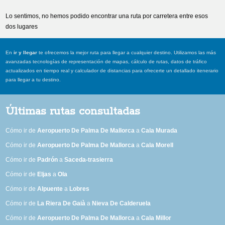
Lo sentimos, no hemos podido encontrar una ruta por carretera entre esos
dos lugares
En
ir y llegar
te ofrecemos la mejor ruta para llegar a cualquier destino. Utilizamos las más
avanzadas tecnologías de representación de mapas, cálculo de rutas, datos de tráfico
actualizados en tiempo real y calculador de distancias para ofrecerte un detallado itenerario
para llegar a tu destino.
Últimas rutas consultadas
Cómo ir de
Aeropuerto De Palma De Mallorca
a
Cala Murada
Cómo ir de
Aeropuerto De Palma De Mallorca
a
Cala Morell
Cómo ir de
Padrón
a
Saceda-trasierra
Cómo ir de
Eljas
a
Ola
Cómo ir de
Alpuente
a
Lobres
Cómo ir de
La Riera De Gaià
a
Nieva De Calderuela
Cómo ir de
Aeropuerto De Palma De Mallorca
a
Cala Millor