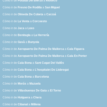
Cómo ir de
Posada Del Bierzo
a
Ríoseco
Cómo ir de
Fresno De Rodilla
a
San Miguel
Cómo ir de
Olmeda De Cobeta
a
Carzoá
Cómo ir de
La Venta
a
Corcoesto
Cómo ir de
Jaca
a
Loxo
Cómo ir de
Benitagla
a
La Herrería
Cómo ir de
Gavà
a
Bunyola
Cómo ir de
Aeropuerto De Palma De Mallorca
a
Cala Figuera
Cómo ir de
Aeropuerto De Palma De Mallorca
a
Cala En Porter
Cómo ir de
Cala Bona
a
Sant Cugat Del Vallès
Cómo ir de
Cala Bona
a
L'hospitalet De Llobregat
Cómo ir de
Cala Bona
a
Barcelona
Cómo ir de
Morás
a
Mazuela
Cómo ir de
Villasbuenas De Gata
a
El Torno
Cómo ir de
Holguera
a
Chera
Cómo ir de
Cibanal
a
Millena