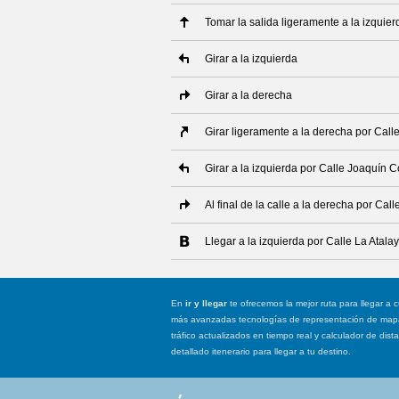
Tomar la salida ligeramente a la izquier
Girar a la izquierda
Girar a la derecha
Girar ligeramente a la derecha por Call
Girar a la izquierda por Calle Joaquín C
Al final de la calle a la derecha por Call
Llegar a la izquierda por Calle La Atala
En
ir y llegar
te ofrecemos la mejor ruta para llegar a c
más avanzadas tecnologías de representación de mapas
tráfico actualizados en tiempo real y calculador de dist
detallado itenerario para llegar a tu destino.