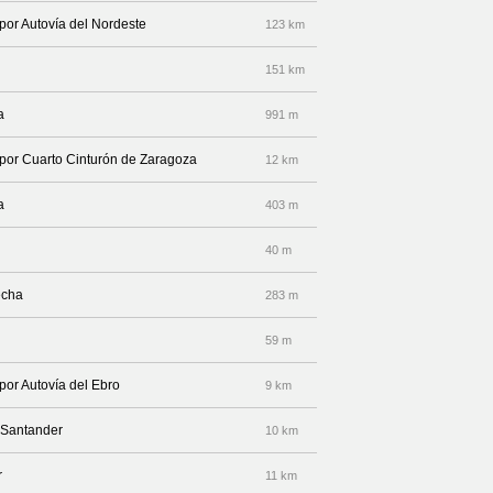
 por Autovía del Nordeste
123 km
151 km
a
991 m
a por Cuarto Cinturón de Zaragoza
12 km
a
403 m
40 m
echa
283 m
59 m
por Autovía del Ebro
9 km
a Santander
10 km
r
11 km