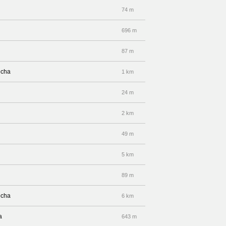
74 m
696 m
87 m
echa
1 km
24 m
2 km
49 m
5 km
89 m
echa
6 km
a
643 m