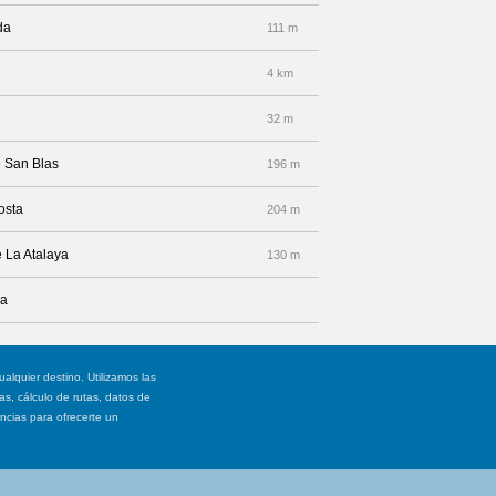
da
111 m
4 km
32 m
e San Blas
196 m
osta
204 m
e La Atalaya
130 m
ya
ualquier destino. Utilizamos las
, cálculo de rutas, datos de
ancias para ofrecerte un