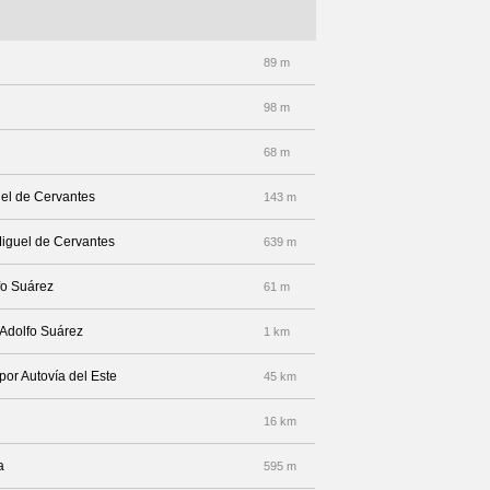
89 m
98 m
68 m
uel de Cervantes
143 m
Miguel de Cervantes
639 m
fo Suárez
61 m
 Adolfo Suárez
1 km
por Autovía del Este
45 km
16 km
a
595 m